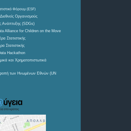
ατιστικό Φόρουμ (ESF)
ΔΕΛΤΙΟ ΤΥΠΟΥ
 Διεθνείς Οργανισμούς
ης Ανάπτυξης (SDGs)
Κύκλος Εργασιών
ata Alliance for Children on the Move
Επιχειρήσεων σε Αναστολή
ρα Στατιστικής
Λειτουργίας λόγω της
ρα Στατιστικής
πανδημίας COVID-19
Data Hackathon
(Ιανουάριος 2022)
μικά και Χρηματοπιστωτικά
ιτροπή των Ηνωμένων Εθνών (UN