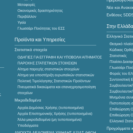
Ημερολόγιο Α
Εξέλιξη Κύκλου Εργασιών
Μεταφορές
Νέα και Ανακο
Επιχειρήσεων του Λιανικού
Οικονομικές δραστηριότητες
Εμπορίου (Φεβρουάριος
Εκθέσεις SDD
Περιβάλλον
2022)
Υγεία
Στην Ελλάδ
Γλωσσάρι Ποιότητας του ΕΣΣ
Ελληνικό Στατι
Προϊόντα και Υπηρεσίες
19
Θεσμικό πλαίσ
ΑΠΡ
Στατιστικά στοιχεία
Κώδικας Ορθής
2022
Στατιστικές
ΟΔΗΓΙΕΣ ΓΙΑ ΕΓΓΡΑΦΗ ΚΑΙ ΥΠΟΒΟΛΗ ΑΙΤΗΜΑΤΟΣ
Πλαίσιο Διασφ
ΠΑΡΟΧΗΣ ΣΤΑΤΙΣΤΙΚΩΝ ΣΤΟΙΧΕΙΩΝ
Γλωσσάρι Ποι
Αίτημα παροχής στατιστικών στοιχείων
Φορείς του Ε
Αίτημα για υποστήριξη ευρωπαϊκών στατιστικών
Συντονιστική 
Πολιτική Τιμολόγησης Στατιστικών Προϊόντων
Συμβουλευτικ
Πνευματικά δικαιώματα και επαναχρησιμοποίηση
Συμβουλευτικ
στοιχείων
ς
Μνημόνια συν
Μικροδεδομένα
Πιστοποίηση σ
15
Αρχεία Δημόσιας Χρήσης (τυποποιημένα)
Επιθεώρηση Ο
ΔΕΛΤΙΟ ΤΥΠΟΥ
ΑΠΡ
Αρχεία Επιστημονικής Χρήσης (τυποποιημένα)
Επιθεώρηση Ο
2022
Άλλα μικροδεδομένα (μη τυποποιημένα)
Ελληνικό Στατ
Κύκλος Εργασιών
Υποδείγματα
Προγράμματα κ
Επιχειρήσεων σε Αναστολή
ANOIXTA ΔΕΔΟΜΕΝΑ ΥΨΗΛΗΣ ΑΞΙΑΣ (HIGH