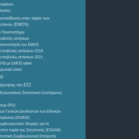
lisations
λώσεις
εκπαίδευση στον τομέα των
ιστικών (EMOS)
ΔΕΛΤΙΟ ΤΥΠΟΥ
 Πανεπιστήμια
οβολής αιτήσεων
Εξέλιξη Κύκλου Εργασιών
 πιστοποίηση του EMOS
Επιχειρήσεων του Λιανικού
 υποβολής αιτήσεων 2018
Εμπορίου (Ιανουάριος
 υποβολής αιτήσεων 2021
2022)
ΑΠΘ με EMOS label
ρωτικό υλικό
20
έρνησης του ΕΣΣ
Ευρωπαϊκού Στατιστικού Συστήματος
roup (PG)
ων Γενικών Διευθυντών των Εθνικών
πηρεσιών (DGINS)
μβουλευτικός Φορέας για τη
στον τομέα της Στατιστικής (ESGAB)
τιστική Συμβουλευτική Επιτροπή