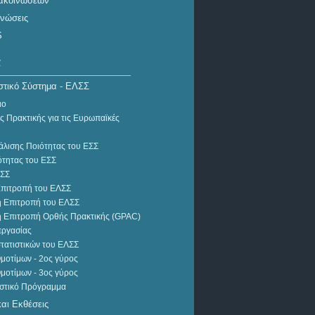
νακοινώσεων
ινώσεις
S
α
στικό Σύστημα - ΕΛΣΣ
ιο
ΔΕΛΤΙΟ ΤΥΠΟΥ
 Πρακτικής για τις Ευρωπαϊκές
Εξέλιξη Κύκλου Εργασιών
άλισης Ποιότητας του ΕΣΣ
Επιχειρήσεων Παροχής
ότητας του ΕΣΣ
Καταλυμάτων Και
ΛΣΣ
Υπηρεσιών Εστίασης
Επιτροπή του ΕΛΣΣ
(Φεβρουάριος 2022)
ή Επιτροπή του ΕΛΣΣ
ή Επιτροπή Ορθής Πρακτικής (GPAC)
εργασίας
τατιστικών του ΕΛΣΣ
μοτίμων - 2ος γύρος
μοτίμων - 3ος γύρος
ιστικό Πρόγραμμα
αι Εκθέσεις