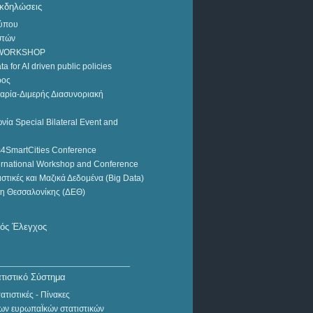
Εκδηλώσεις
Τύπου
στών
 WORKSHOP
a for AI driven public policies
ρος
αρία-Διμερής Διασυνοριακή
ΔΕΛΤΙΟ ΤΥΠΟΥ
ία Special Bilateral Event and
Εβδομαδιαία Στοιχεία
Θανάτων (1η έως 9η
cs4SmartCities Conference
εβδομάδα 2022)
ernational Workshop and Conference
στικές και Μαζικά Δεδομένα (Big Data)
ση Θεσσαλονίκης (ΔΕΘ)
κός Έλεγχος
τιστικό Σύστημα
τιστικές - Πίνακες
ων ευρωπαΪκών στατιστικών