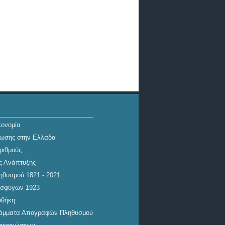
ΑΝΑΚΟΙΝΩΣΗ
Ιατρικός έλεγχος από
κονομία
κλιμάκιο του Εθνικού
Οργανισμού Δημόσιας
ίωσης στην Ελλάδα
Υγείας (ΕΟΔΥ) στο
ριθμούς
προσωπικό της Κεντρικής
ης Ανάπτυξης
Υπηρεσίας
θυσμού 1821 - 2021
σφύγων 1923
οθήκη
γράμματα Απογραφών Πληθυσμού