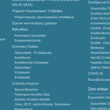
Συνέδρια και 
Λειτουργίας λόγω της
VALUE DATA)
πανδημίας COVID-19
Συνεντεύξεις 
Ψηφιακά Χαρτογραφικά Υπόβαθρα
(Φεβρουάριος 2022)
Συνέδρια Χρη
Αίτημα παροχής χαρτογραφικών υποβάθρων
ESAC-NUCs
Έρευνα ικανοποίησης χρηστών
AI powered Dat
Ελλάδα - Κύπ
Βιβλιοθήκη
11
Ελλάδα-Βουλγ
ΑΠΡ
Κανονισμός λειτουργίας
Συνάντηση
σεων
Ενημερωτικά Δελτία
2022
Ελλάδα - Πολων
Στατιστική Παιδεία
Workshop
Παρουσίαση - Το όραμά μας
SmartStatisti
Εκπαίδευση
Net-SILC3 Int
Εκπαιδευτικές Επισκέψεις
Ημερίδα «Στατι
Διαγωνισμοί
Διεθνής Έκθε
Ψυχαγωγία
COVID-19
1
ΑΝΑΚΟΙΝΩΣΗ
Ενημέρωση
ΑΠΡ
Κοινοβουλευτι
Συλλογή στοιχείων
2022
Στον κόσμο
Ιατρικός έλεγχος από
Έρευνα Βοοειδών
κλιμάκιο του Εθνικού
Παγκόσμιες Αλυσίδες Αξίας
Ευρωπαϊκό Στα
Οργανισμού Δημόσιας
Δήλωση στοιχείων Intrastat
Υγείας (ΕΟΔΥ) στο
Ευρωπαϊκές Στα
Ξένιος ΖΕΥΣ - Δελτίο Κίνησης Τουριστικών
προσωπικό της Κεντρικής
Όροι χρήσης τ
Καταλυμάτων