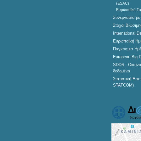
(ESAC)
Ευρωπαϊκό Στ
15
ΜΑΡ
Συνεργασία με
2022
Στόχοι Βιώσιμ
International D
Ευρωπαϊκή Ημέ
Παγκόσμια Ημέ
European Big 
SDDS - Οικονο
δεδομένα
Στατιστική Επ
15
ΑΝΑΚΟΙΝΩΣΗ
ΜΑΡ
STATCOM)
2022
Ιατρικός έλεγχος από
κλιμάκιο του Εθνικού
Οργανισμού Δημόσιας
Υγείας (ΕΟΔΥ) στο
προσωπικό της Κεντρικής
Υπηρεσίας