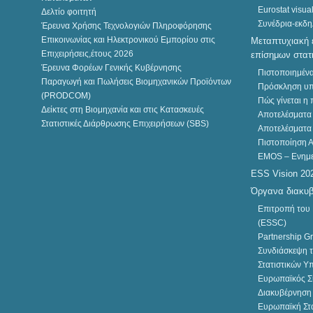
Υπηρεσίας
Eurostat visua
Δελτίο φοιτητή
Συνέδρια-εκδη
Έρευνα Χρήσης Τεχνολογιών Πληροφόρησης
Επικοινωνίας και Ηλεκτρονικού Εμπορίου στις
Μεταπτυχιακή 
23
Επιχειρήσεις,έτους 2026
επίσημων στατ
ΜΑΡ
Έρευνα Φορέων Γενικής Κυβέρνησης
Πιστοποιημένα
2022
Παραγωγή και Πωλήσεις Βιομηχανικών Προϊόντων
Πρόσκληση υπ
(PRODCOM)
Πώς γίνεται η
Δείκτες στη Βιομηχανία και στις Κατασκευές
Αποτελέσματα
Στατιστικές Διάρθρωσης Επιχειρήσεων (SBS)
Αποτελέσματα
Πιστοποίηση 
EMOS – Ενημε
ESS Vision 20
21
Όργανα διακυβ
ΔΕΛΤΙΟ ΤΥΠΟΥ
ΜΑΡ
Επιτροπή του 
2022
(ESSC)
Εξέλιξη Κύκλου Εργασιών
Partnership G
Επιχειρήσεων Παροχής
Συνδιάσκεψη τ
Καταλυμάτων Και
Στατιστικών Υ
Υπηρεσιών Εστίασης
Ευρωπαϊκός Συ
(Ιανουάριος 2022)
Διακυβέρνηση 
Ευρωπαϊκή Στα