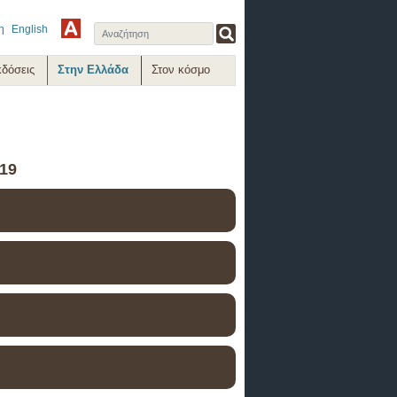
η
English
κδόσεις
Στην Ελλάδα
Στον κόσμο
19