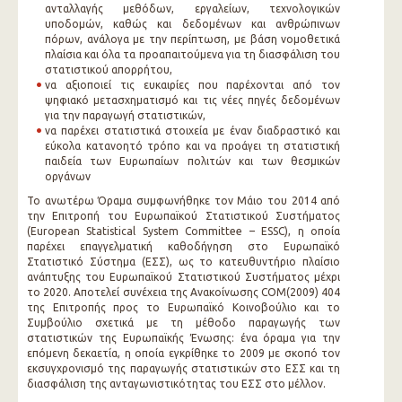
ανταλλαγής μεθόδων, εργαλείων, τεχνολογικών
υποδομών, καθώς και δεδομένων και ανθρώπινων
πόρων, ανάλογα με την περίπτωση, με βάση νομοθετικά
πλαίσια και όλα τα προαπαιτούμενα για τη διασφάλιση του
στατιστικού απορρήτου,
να αξιοποιεί τις ευκαιρίες που παρέχονται από τον
ψηφιακό μετασχηματισμό και τις νέες πηγές δεδομένων
για την παραγωγή στατιστικών,
να παρέχει στατιστικά στοιχεία με έναν διαδραστικό και
εύκολα κατανοητό τρόπο και να προάγει τη στατιστική
παιδεία των Ευρωπαίων πολιτών και των θεσμικών
οργάνων
Το ανωτέρω Όραμα συμφωνήθηκε τον Μάιο του 2014 από
την Επιτροπή του Ευρωπαϊκού Στατιστικού Συστήματος
(European Statistical System Committee – ESSC), η οποία
παρέχει επαγγελματική καθοδήγηση στο Ευρωπαϊκό
Στατιστικό Σύστημα (ΕΣΣ), ως το κατευθυντήριο πλαίσιο
ανάπτυξης του Ευρωπαϊκού Στατιστικού Συστήματος μέχρι
το 2020. Αποτελεί συνέχεια της Ανακοίνωσης COM(2009) 404
της Επιτροπής προς το Ευρωπαϊκό Κοινοβούλιο και το
Συμβούλιο σχετικά με τη μέθοδο παραγωγής των
στατιστικών της Ευρωπαϊκής Ένωσης: ένα όραμα για την
επόμενη δεκαετία, η οποία εγκρίθηκε το 2009 με σκοπό τον
εκσυγχρονισμό της παραγωγής στατιστικών στο ΕΣΣ και τη
διασφάλιση της ανταγωνιστικότητας του ΕΣΣ στο μέλλον.