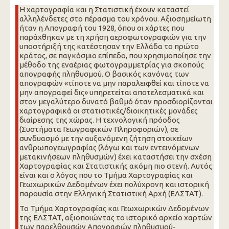
Η χαρτογραφία και η Στατιστική έχουν καταστεί
αλληλένδετες στο πέρασμα του χρόνου. Αξιοσημείωτη
ήταν η Απογραφή του 1928, όπου οι χάρτες που
παράχθηκαν με τη χρήση αεροφωτογραφιών για την
υποστήριξή της κατέστησαν την Ελλάδα το πρώτο
κράτος, σε παγκόσμιο επίπεδο, που χρησιμοποίησε την
μέθοδο της εναέριας φωτογραμμετρίας για σκοπούς
απογραφής πληθυσμού. Ο βασικός κανόνας των
απογραφών «τίποτε να μην παραλειφθεί και τίποτε να
μην απογραφεί δις» υπηρετείται αποτελεσματικά και
στον μεγαλύτερο δυνατό βαθμό όταν προσδιορίζονται
χαρτογραφικά οι στατιστικές/διοικητικές μονάδες
διαίρεσης της χώρας. Η τεχνολογική πρόοδος
(Συστήματα Γεωγραφικών Πληροφοριών), σε
συνδυασμό με την αυξανόμενη ζήτηση στοιχείων
ανθρωπογεωγραφίας (λόγω και των εντεινόμενων
μετακινήσεων πληθυσμών) έχει καταστήσει την σχέση
Χαρτογραφίας και Στατιστικής ακόμη πιο στενή. Αυτός
είναι και ο λόγος που το Τμήμα Χαρτογραφίας και
Γεωχωρικών Δεδομένων έχει πολύχρονη και ιστορική
παρουσία στην Ελληνική Στατιστική Αρχή (ΕΛΣΤΑΤ).
Το Τμήμα Χαρτογραφίας και Γεωχωρικών Δεδομένων
της ΕΛΣΤΑΤ, αξιοποιώντας το ιστορικό αρχείο χαρτών
των παρελθουσών Απογραφών πληθυσμού-