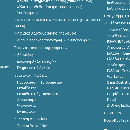
Αρχεία Επιστημονικής Χρήσης (τυποποιημένα)
Επιθεώρηση Ο
Άλλα μικροδεδομένα (μη τυποποιημένα)
Ελληνικό Στα
Υποδείγματα
Προγράμματα κ
ANOIXTA ΔΕΔΟΜΕΝΑ ΥΨΗΛΗΣ ΑΞΙΑΣ (HIGH VALUE
Συνέδρια και 
DATA)
Συνεντεύξεις
Ψηφιακά Χαρτογραφικά Υπόβαθρα
Συνέδρια Χρ
Αίτημα παροχής χαρτογραφικών υποβάθρων
ESAC-NUCs 
Έρευνα ικανοποίησης χρηστών
AI powered Dat
Ελλάδα - Κύπ
Βιβλιοθήκη
Ελλάδα-Βουλγ
Κανονισμός λειτουργίας
Συνάντηση
ήσεων
Ενημερωτικά Δελτία
Ελλάδα - Πολω
Στατιστική Παιδεία
Workshop
Παρουσίαση - Το όραμά μας
SmartStatisti
Εκπαίδευση
Net-SILC3 Int
Εκπαιδευτικές Επισκέψεις
Ημερίδα «Στατ
Διαγωνισμοί
Data)
Ψυχαγωγία
Διεθνής Έκθε
Ενημέρωση
COVID-19
Συλλογή στοιχείων
Κοινοβουλευτι
Έρευνα Βοοειδών