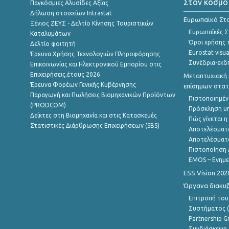
Στον κόσμο
Παγκόσμιες Αλυσίδες Αξίας
Δήλωση στοιχείων Intrastat
Ευρωπαϊκό Στα
Ξένιος ΖΕΥΣ - Δελτίο Κίνησης Τουριστικών
Ευρωπαϊκές Στ
Καταλυμάτων
Όροι χρήσης 
Δελτίο φοιτητή
Eurostat visua
Έρευνα Χρήσης Τεχνολογιών Πληροφόρησης
Συνέδρια-εκδ
Επικοινωνίας και Ηλεκτρονικού Εμπορίου στις
Επιχειρήσεις,έτους 2026
Μεταπτυχιακή 
Έρευνα Φορέων Γενικής Κυβέρνησης
επίσημων στατ
Παραγωγή και Πωλήσεις Βιομηχανικών Προϊόντων
Πιστοποιημέν
(PRODCOM)
Πρόσκληση υ
Δείκτες στη Βιομηχανία και στις Κατασκευές
Πώς γίνεται 
Στατιστικές Διάρθρωσης Επιχειρήσεων (SBS)
Αποτελέσματ
Αποτελέσματ
Πιστοποίηση 
EMOS – Ενημε
ESS Vision 202
Όργανα διακυ
Επιτροπή του
Συστήματος (
Partnership G
Συνδιάσκεψη 