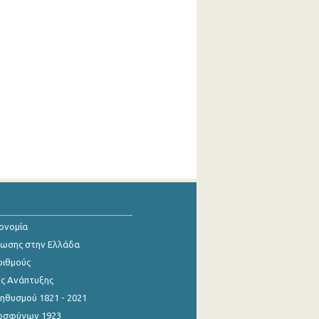
κονομία
ίωσης στην Ελλάδα
ριθμούς
ης Ανάπτυξης
θυσμού 1821 - 2021
οσφύγων 1923