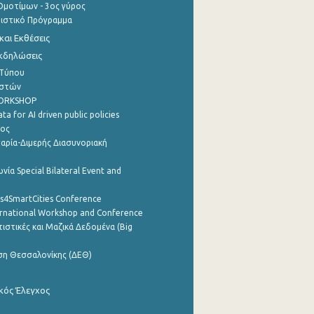
μοτίμων - 3ος γύρος
τιστικό Πρόγραμμα
αι Εκθέσεις
Εκδηλώσεις
 Τύπου
ηστών
WORKSHOP
a for AI driven public policies
ρος
αρία-Διμερής Διασυνοριακή
νία Special Bilateral Event and
cs4SmartCities Conference
ernational Workshop and Conference
ιστικές και Μαζικά Δεδομένα (Big
ση Θεσσαλονίκης (ΔΕΘ)
κός Έλεγχος