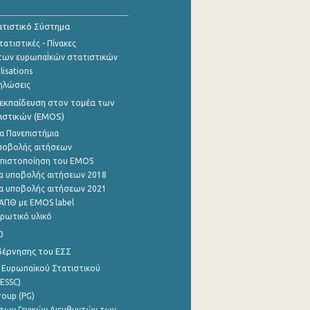
τιστικό Σύστημα
ατιστικές - Πίνακες
των ευρωπαΪκών στατιστικών
lisations
ηλώσεις
εκπαίδευση στον τομέα των
ιστικών (EMOS)
α Πανεπιστήμια
ποβολής αιτήσεων
η πιστοποίηση του EMOS
α υποβολής αιτήσεων 2018
α υποβολής αιτήσεων 2021
ΑΠΘ με EMOS label
ρωτικό υλικό
0
βέρνησης του ΕΣΣ
 Ευρωπαϊκού Στατιστικού
ESSC)
roup (PG)
των Γενικών Διευθυντών των