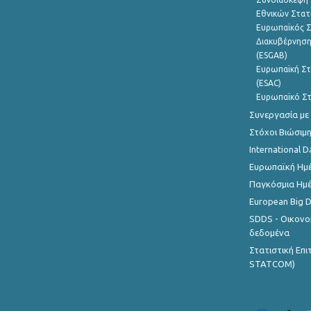
Εθνικών Στατ
Ευρωπαϊκός Σ
Διακυβέρνηση
(ESGAB)
Ευρωπαϊκή Στ
(ESAC)
Ευρωπαϊκό Στ
Συνεργασία με
Στόχοι Βιώσιμ
International D
Ευρωπαϊκή Ημέ
Παγκόσμια Ημέ
European Big 
SDDS - Οικονο
δεδομένα
Στατιστική Επ
STATCOM)