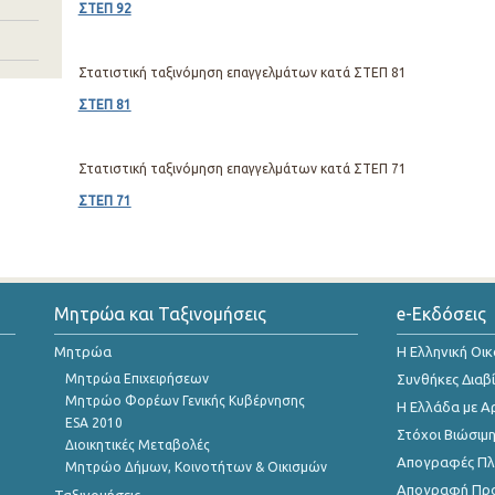
ΣΤΕΠ 92
Στατιστική ταξινόμηση επαγγελμάτων κατά ΣΤΕΠ 81
ΣΤΕΠ 81
Στατιστική ταξινόμηση επαγγελμάτων κατά ΣΤΕΠ 71
ΣΤΕΠ 71
Μητρώα και Ταξινομήσεις
e-Εκδόσεις
Μητρώα
Η Ελληνική Οι
Μητρώα Επιχειρήσεων
Συνθήκες Διαβ
Μητρώο Φορέων Γενικής Κυβέρνησης
Η Ελλάδα με Α
ESA 2010
Στόχοι Βιώσιμ
Διοικητικές Μεταβολές
Απογραφές Πλη
Μητρώο Δήμων, Κοινοτήτων & Οικισμών
Απογραφή Πρ