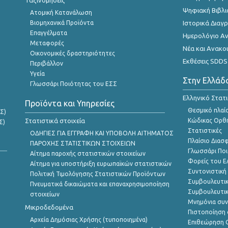
Ταξινομήσεις
Ψηφιακή Βιβλι
Ατομική Κατανάλωση
Βιομηχανικά Προϊόντα
Ιστορικά Δια
Επαγγέλματα
Ημερολόγιο Α
Μεταφορές
Νέα και Ανακο
Οικονομικές δραστηριότητες
Εκθέσεις SDDS
Περιβάλλον
Υγεία
Στην Ελλάδ
Γλωσσάρι Ποιότητας του ΕΣΣ
Ελληνικό Στατ
Προϊόντα και Υπηρεσίες
Θεσμικό πλαί
Σ)
Στατιστικά στοιχεία
Κώδικας Ορθή
Σ)
Στατιστικές
ΟΔΗΓΙΕΣ ΓΙΑ ΕΓΓΡΑΦΗ ΚΑΙ ΥΠΟΒΟΛΗ ΑΙΤΗΜΑΤΟΣ
Πλαίσιο Διασ
ΠΑΡΟΧΗΣ ΣΤΑΤΙΣΤΙΚΩΝ ΣΤΟΙΧΕΙΩΝ
Γλωσσάρι Ποι
Αίτημα παροχής στατιστικών στοιχείων
Φορείς του 
Αίτημα για υποστήριξη ευρωπαϊκών στατιστικών
Συντονιστική
Πολιτική Τιμολόγησης Στατιστικών Προϊόντων
Συμβουλευτικ
Πνευματικά δικαιώματα και επαναχρησιμοποίηση
Συμβουλευτικ
στοιχείων
Μνημόνια συν
Μικροδεδομένα
Πιστοποίηση 
Αρχεία Δημόσιας Χρήσης (τυποποιημένα)
Επιθεώρηση Ο