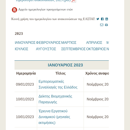
Ημερολόγιο Ανακοινώσεων, 2023 (pdf)
Αρχείο ημερολογίων προηγούμενων ετών
Twitter
Facebook
LinkedIn
Κοινή χρήση του ημερολογίου των ανακοινώσεων της ΕΛΣΤΑΤ:
Mail
Print
this
2023
page
ΙΑΝΟΥΑΡΙΟΣ
ΦΕΒΡΟΥΑΡΙΟΣ
ΜΑΡΤΙΟΣ
ΑΠΡΙΛΙΟΣ
ΜΑΙΟΣ
Ι
ΙΟΥΛΙΟΣ
ΑΥΓΟΥΣΤΟΣ
ΣΕΠΤΕΜΒΡΙΟΣ
ΟΚΤΩΒΡΙΟΣ
ΝΟΕΜΒΡΙΟΣ
Δ
ΙΑΝΟΥΆΡΙΟΣ 2023
Ημερομηνία
Τίτλος
Χρόνος αναφοράς
Εμπορευματικές
09/01/2023
Νοέμβριος 2022
Συναλλαγές της Ελλάδος
Δείκτης Βιομηχανικής
10/01/2023
Νοέμβριος 2022
Παραγωγής
Έρευνα Εργατικού
10/01/2023
Δυναμικού (μηνιαίες
Νοέμβριος 2022
εκτιμήσεις)