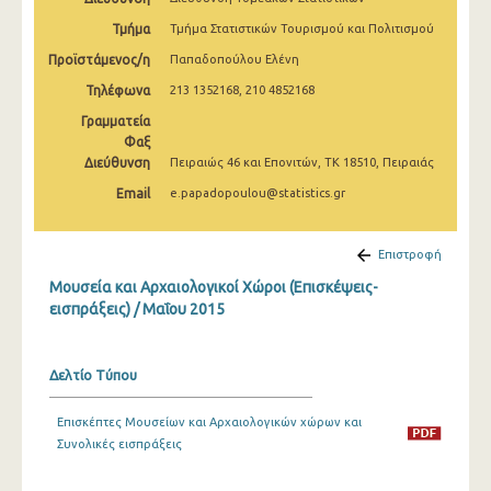
Δεκεμβρίου 2024
Τμήμα
Τμήμα Στατιστικών Τουρισμού και Πολιτισμού
Νοεμβρίου 2024
Προϊστάμενος/η
Παπαδοπούλου Ελένη
Τηλέφωνα
213 1352168, 210 4852168
Οκτωβρίου 2024
Γραμματεία
Σεπτεμβρίου 2024
Φαξ
Διεύθυνση
Πειραιώς 46 και Επονιτών, ΤΚ 18510, Πειραιάς
Αυγούστου 2024
Email
e.papadopoulou@statistics.gr
Ιουλίου 2024
Ιουνίου 2024
Επιστροφή
Μουσεία και Αρχαιολογικοί Χώροι (Επισκέψεις-
Μαΐου 2024
εισπράξεις) / Μαΐου 2015
Απριλίου 2024
Μαρτίου 2024
Δελτίο Τύπου
Φεβρουαρίου 2024
Επισκέπτες Μουσείων και Αρχαιολογικών χώρων και
Συνολικές εισπράξεις
Ιανουαρίου 2024
Δεκεμβρίου 2023