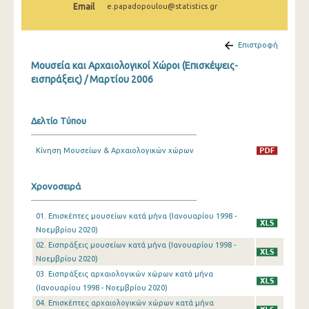
Email
e.papadopoulou@statistics.gr
Δεκεμβρίου 2024
Νοεμβρίου 2024
Επιστροφή
Οκτωβρίου 2024
Μουσεία και Αρχαιολογικοί Χώροι (Επισκέψεις-
εισπράξεις) / Μαρτίου 2006
Σεπτεμβρίου 2024
Αυγούστου 2024
Δελτίο Τύπου
Ιουλίου 2024
Κίνηση Μουσείων & Αρχαιολογικών χώρων
Ιουνίου 2024
Μαΐου 2024
Χρονοσειρά
Απριλίου 2024
01. Επισκέπτες μουσείων κατά μήνα (Ιανουαρίου 1998 -
Νοεμβρίου 2020)
Μαρτίου 2024
02. Εισπράξεις μουσείων κατά μήνα (Ιανουαρίου 1998 -
Φεβρουαρίου 2024
Νοεμβρίου 2020)
03. Εισπράξεις αρχαιολογικών χώρων κατά μήνα
Ιανουαρίου 2024
(Ιανουαρίου 1998 - Νοεμβρίου 2020)
04. Επισκέπτες αρχαιολογικών χώρων κατά μήνα
Δεκεμβρίου 2023