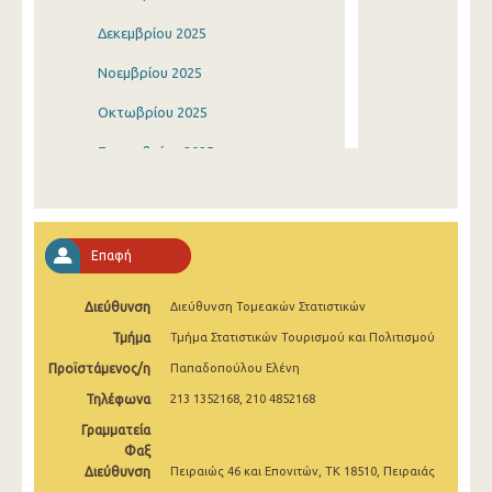
Δεκεμβρίου 2025
Νοεμβρίου 2025
Οκτωβρίου 2025
Σεπτεμβρίου 2025
Αυγούστου 2025
Ιουλίου 2025
Επαφή
Ιουνίου 2025
Διεύθυνση
Διεύθυνση Τομεακών Στατιστικών
Μαΐου 2025
Τμήμα
Τμήμα Στατιστικών Τουρισμού και Πολιτισμού
Απριλίου 2025
Προϊστάμενος/η
Παπαδοπούλου Ελένη
Μαρτίου 2025
Τηλέφωνα
213 1352168, 210 4852168
Φεβρουαρίου 2025
Γραμματεία
Φαξ
Ιανουαρίου 2025
Διεύθυνση
Πειραιώς 46 και Επονιτών, ΤΚ 18510, Πειραιάς