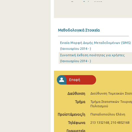
Σεπτεμβρίου 2025
Αυγούστου 2025
Ιουλίου 2025
Μεθοδολογικά Στοιχεία
Ιουνίου 2025
Ενιαία Μορφή Δομής Μεταδεδομένων (SIMS)
Μαΐου 2025
(Ιανουαρίου 2014 - )
Συνοπτική έκθεση ποιότητας για χρήστες
Απριλίου 2025
(Ιανουαρίου 2014 - )
Μαρτίου 2025
Φεβρουαρίου 2025
Επαφή
Ιανουαρίου 2025
Διεύθυνση
Διεύθυνση Τομεακών Στατ
Δεκεμβρίου 2024
Τμήμα
Τμήμα Στατιστικών Τουρισ
Πολιτισμού
Νοεμβρίου 2024
Προϊστάμενος/η
Παπαδοπούλου Ελένη
Οκτωβρίου 2024
Τηλέφωνα
213 1352168, 210 4852168
Σεπτεμβρίου 2024
Γραμματεία