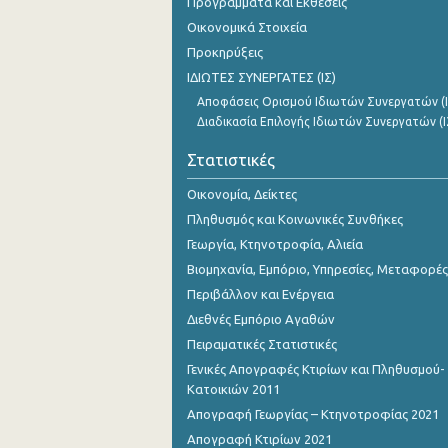
Προγράμματα και Εκθέσεις
Αυγούστου 2023
Οικονομικά Στοιχεία
Ιουλίου 2023
Προκηρύξεις
ΙΔΙΩΤΕΣ ΣΥΝΕΡΓΑΤΕΣ (ΙΣ)
Ιουνίου 2023
Αποφάσεις Ορισμού Ιδιωτών Συνεργατών (Ι
Μαΐου 2023
Διαδικασία Επιλογής Ιδιωτών Συνεργατών (Ι
Απριλίου 2023
Στατιστικές
Μαρτίου 2023
Οικονομία, Δείκτες
Πληθυσμός και Κοινωνικές Συνθήκες
Φεβρουαρίου 2023
Γεωργία, Κτηνοτροφία, Αλιεία
Ιανουαρίου 2023
Βιομηχανία, Εμπόριο, Υπηρεσίες, Μεταφορές
Περιβάλλον και Ενέργεια
Δεκεμβρίου 2022
Διεθνές Εμπόριο Αγαθών
Νοεμβρίου 2022
Πειραματικές Στατιστικές
Γενικές Απογραφές Κτιρίων και Πληθυσμού-
Οκτωβρίου 2022
Κατοικιών 2011
Σεπτεμβρίου 2022
Απογραφή Γεωργίας – Κτηνοτροφίας 2021
Απογραφή Κτιρίων 2021
Αυγούστου 2022