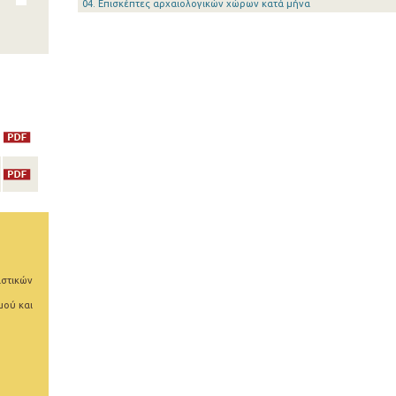
04. Επισκέπτες αρχαιολογικών χώρων κατά μήνα
ιστικών
μού και