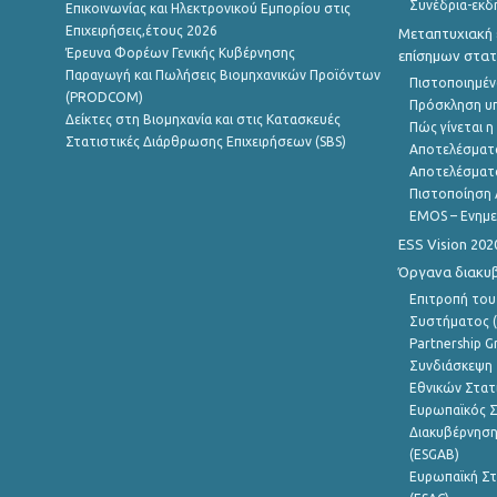
Συνέδρια-εκδ
Επικοινωνίας και Ηλεκτρονικού Εμπορίου στις
Επιχειρήσεις,έτους 2026
Μεταπτυχιακή 
Έρευνα Φορέων Γενικής Κυβέρνησης
επίσημων στατ
Παραγωγή και Πωλήσεις Βιομηχανικών Προϊόντων
Πιστοποιημέν
(PRODCOM)
Πρόσκληση υ
Δείκτες στη Βιομηχανία και στις Κατασκευές
Πώς γίνεται 
Στατιστικές Διάρθρωσης Επιχειρήσεων (SBS)
Αποτελέσματ
Αποτελέσματ
Πιστοποίηση 
EMOS – Ενημε
ESS Vision 202
Όργανα διακυ
Επιτροπή του
Συστήματος (
Partnership G
Συνδιάσκεψη 
Εθνικών Στατ
Ευρωπαϊκός Σ
Διακυβέρνηση
(ESGAB)
Ευρωπαϊκή Στ