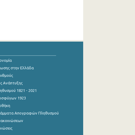
κονομία
ίωσης στην Ελλάδα
ριθμούς
ης Ανάπτυξης
θυσμού 1821 - 2021
οσφύγων 1923
οθήκη
γράμματα Απογραφών Πληθυσμού
νακοινώσεων
ινώσεις