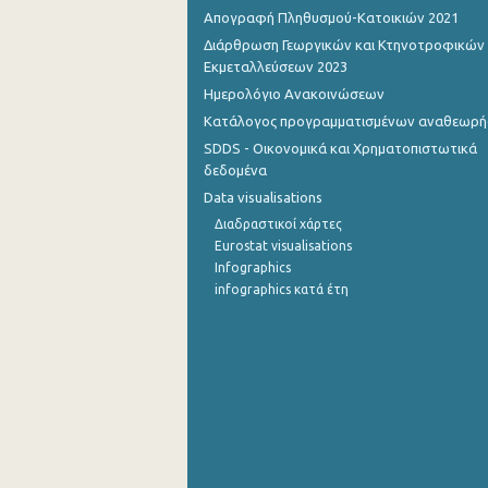
Απογραφή Πληθυσμού-Κατοικιών 2021
Ιουλίου 2022
Διάρθρωση Γεωργικών και Κτηνοτροφικών
Εκμεταλλεύσεων 2023
Ιουνίου 2022
Ημερολόγιο Ανακοινώσεων
Μαΐου 2022
Κατάλογος προγραμματισμένων αναθεωρ
SDDS - Οικονομικά και Χρηματοπιστωτικά
Απριλίου 2022
δεδομένα
Μαρτίου 2022
Data visualisations
Διαδραστικοί χάρτες
Φεβρουαρίου 2022
Eurostat visualisations
Infographics
Ιανουαρίου 2022
infographics κατά έτη
Δεκεμβρίου 2021
Νοεμβρίου 2021
Οκτωβρίου 2021
Σεπτεμβρίου 2021
Αυγούστου 2021