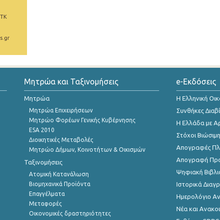
 ΤΚ
s.gr
Μητρώα και Ταξινομήσεις
e-Εκδόσεις
Μητρώα
Η Ελληνική Οι
Μητρώα Επιχειρήσεων
Συνθήκες Διαβ
Μητρώο Φορέων Γενικής Κυβέρνησης
Η Ελλάδα με Α
ESA 2010
Στόχοι Βιώσιμ
Διοικητικές Μεταβολές
Απογραφές Πλη
Μητρώο Δήμων, Κοινοτήτων & Οικισμών
Απογραφή Πρ
Ταξινομήσεις
Ψηφιακή Βιβλι
Ατομική Κατανάλωση
Βιομηχανικά Προϊόντα
Ιστορικά Δια
Επαγγέλματα
Ημερολόγιο Α
Μεταφορές
Νέα και Ανακο
Οικονομικές δραστηριότητες