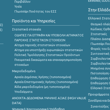
Εκθέσεις SDDS
Περιβάλλον
Υγεία
Στην Ελλάδ
Γλωσσάρι Ποιότητας του ΕΣΣ
Ελληνικό Στατ
Προϊόντα και Υπηρεσίες
Θεσμικό πλαί
Σ)
Στατιστικά στοιχεία
Κώδικας Ορθή
Σ)
Στατιστικές
ΟΔΗΓΙΕΣ ΓΙΑ ΕΓΓΡΑΦΗ ΚΑΙ ΥΠΟΒΟΛΗ ΑΙΤΗΜΑΤΟΣ
Πλαίσιο Διασ
ΠΑΡΟΧΗΣ ΣΤΑΤΙΣΤΙΚΩΝ ΣΤΟΙΧΕΙΩΝ
Γλωσσάρι Ποι
Αίτημα παροχής στατιστικών στοιχείων
Φορείς του 
Αίτημα για υποστήριξη ευρωπαϊκών στατιστικών
Συντονιστική
Πολιτική Τιμολόγησης Στατιστικών Προϊόντων
Συμβουλευτικ
Πνευματικά δικαιώματα και επαναχρησιμοποίηση
Συμβουλευτικ
στοιχείων
Μνημόνια συν
Μικροδεδομένα
Πιστοποίηση 
Αρχεία Δημόσιας Χρήσης (τυποποιημένα)
Επιθεώρηση Ο
Αρχεία Επιστημονικής Χρήσης (τυποποιημένα)
Επιθεώρηση Ο
Άλλα μικροδεδομένα (μη τυποποιημένα)
Ελληνικό Στα
Υποδείγματα
Προγράμματα κ
ANOIXTA ΔΕΔΟΜΕΝΑ ΥΨΗΛΗΣ ΑΞΙΑΣ (HIGH VALUE
Συνέδρια και 
DATA)
Συνεντεύξεις
Ψηφιακά Χαρτογραφικά Υπόβαθρα