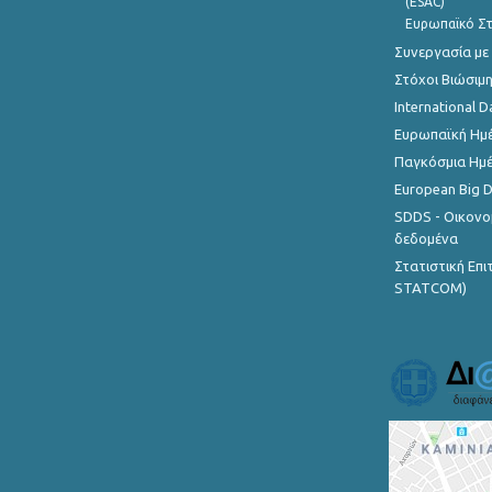
(ESAC)
Ευρωπαϊκό Στ
Συνεργασία με
Στόχοι Βιώσιμ
International D
Ευρωπαϊκή Ημέ
Παγκόσμια Ημέ
European Big 
SDDS - Οικονο
δεδομένα
Στατιστική Επ
STATCOM)