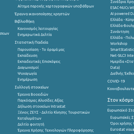
Συνέδρια Χρ
Αίτημα παροχής χαρτογραφικών υποβάθρων
ESAC-NUCs 
Έρευνα ικανοποίησης χρηστών
AI powered Dat
Ελλάδα - Κύπ
Βιβλιοθήκη
Ελλάδα-Βουλγ
Κανονισμός λειτουργίας
Συνάντηση
ήσεων
Ενημερωτικά Δελτία
Ελλάδα - Πολω
Στατιστική Παιδεία
Workshop
Παρουσίαση - Το όραμά μας
SmartStatisti
Εκπαίδευση
Net-SILC3 Int
Εκπαιδευτικές Επισκέψεις
Ημερίδα «Στατ
Διαγωνισμοί
Data)
Ψυχαγωγία
Διεθνής Έκθε
Ενημέρωση
COVID-19
Συλλογή στοιχείων
Κοινοβουλευτι
Έρευνα Βοοειδών
Στον κόσμο
Παγκόσμιες Αλυσίδες Αξίας
Δήλωση στοιχείων Intrastat
Ευρωπαϊκό Στα
Ξένιος ΖΕΥΣ - Δελτίο Κίνησης Τουριστικών
Ευρωπαϊκές Στ
Καταλυμάτων
Όροι χρήσης 
Δελτίο φοιτητή
Eurostat visua
Έρευνα Χρήσης Τεχνολογιών Πληροφόρησης