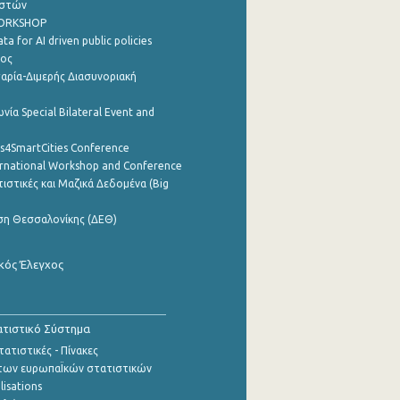
ηστών
WORKSHOP
a for AI driven public policies
ρος
αρία-Διμερής Διασυνοριακή
νία Special Bilateral Event and
cs4SmartCities Conference
ernational Workshop and Conference
ιστικές και Μαζικά Δεδομένα (Big
ση Θεσσαλονίκης (ΔΕΘ)
κός Έλεγχος
τιστικό Σύστημα
ατιστικές - Πίνακες
των ευρωπαΪκών στατιστικών
lisations