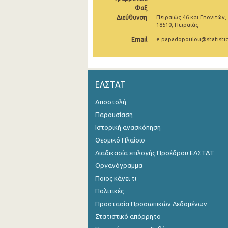
Φαξ
Αυγούστου 2024
Διεύθυνση
Πειραιώς 46 και Επονιτών,
18510, Πειραιάς
Ιουλίου 2024
Email
e.papadopoulou@statistic
Ιουνίου 2024
Μαΐου 2024
ΕΛΣΤΑΤ
Απριλίου 2024
Αποστολή
Μαρτίου 2024
Παρουσίαση
Φεβρουαρίου 2024
Ιστορική ανασκόπηση
Θεσμικό Πλαίσιο
Ιανουαρίου 2024
Διαδικασία επιλογής Προέδρου ΕΛΣΤΑΤ
Δεκεμβρίου 2023
Οργανόγραμμα
Ποιος κάνει τι
Νοεμβρίου 2023
Πολιτικές
Οκτωβρίου 2023
Προστασία Προσωπικών Δεδομένων
Στατιστικό απόρρητο
Σεπτεμβρίου 2023