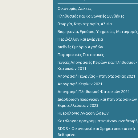
Αυγούστου 2023
Οικονομία, Δείκτες
Ιουλίου 2023
Πληθυσμός και Κοινωνικές Συνθήκες
Γεωργία, Κτηνοτροφία, Αλιεία
Ιουνίου 2023
Βιομηχανία, Εμπόριο, Υπηρεσίες, Μεταφορές
Μαΐου 2023
Περιβάλλον και Ενέργεια
Διεθνές Εμπόριο Αγαθών
Απριλίου 2023
Πειραματικές Στατιστικές
Μαρτίου 2023
Γενικές Απογραφές Κτιρίων και Πληθυσμού-
Κατοικιών 2011
Φεβρουαρίου 2023
Απογραφή Γεωργίας – Κτηνοτροφίας 2021
Ιανουαρίου 2023
Απογραφή Κτιρίων 2021
Απογραφή Πληθυσμού-Κατοικιών 2021
Δεκεμβρίου 2022
Διάρθρωση Γεωργικών και Κτηνοτροφικών
Νοεμβρίου 2022
Εκμεταλλεύσεων 2023
Ημερολόγιο Ανακοινώσεων
Οκτωβρίου 2022
Κατάλογος προγραμματισμένων αναθεωρ
Σεπτεμβρίου 2022
SDDS - Οικονομικά και Χρηματοπιστωτικά
δεδομένα
Αυγούστου 2022