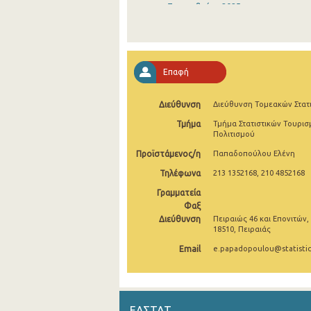
Σεπτεμβρίου 2025
Αυγούστου 2025
Ιουλίου 2025
Επαφή
Ιουνίου 2025
Διεύθυνση
Διεύθυνση Τομεακών Στατ
Μαΐου 2025
Τμήμα
Τμήμα Στατιστικών Τουρισ
Απριλίου 2025
Πολιτισμού
Προϊστάμενος/η
Παπαδοπούλου Ελένη
Μαρτίου 2025
Τηλέφωνα
213 1352168, 210 4852168
Φεβρουαρίου 2025
Γραμματεία
Ιανουαρίου 2025
Φαξ
Διεύθυνση
Πειραιώς 46 και Επονιτών,
18510, Πειραιάς
Δεκεμβρίου 2024
Email
e.papadopoulou@statistic
Νοεμβρίου 2024
Οκτωβρίου 2024
Σεπτεμβρίου 2024
ΕΛΣΤΑΤ