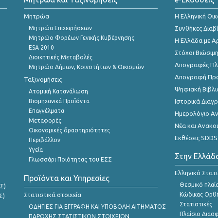
Μητρώα
Η Ελληνική Οι
Μητρώα Επιχειρήσεων
Συνθήκες Διαβ
Μητρώο Φορέων Γενικής Κυβέρνησης
Η Ελλάδα με Α
ESA 2010
Στόχοι Βιώσιμ
Διοικητικές Μεταβολές
Απογραφές Πλη
Μητρώο Δήμων, Κοινοτήτων & Οικισμών
Απογραφή Πρ
Ταξινομήσεις
Ψηφιακή Βιβλι
Ατομική Κατανάλωση
Βιομηχανικά Προϊόντα
Ιστορικά Δια
Επαγγέλματα
Ημερολόγιο Α
Μεταφορές
Νέα και Ανακο
Οικονομικές δραστηριότητες
Εκθέσεις SDDS
Περιβάλλον
Υγεία
Στην Ελλάδ
Γλωσσάρι Ποιότητας του ΕΣΣ
Ελληνικό Στατ
Προϊόντα και Υπηρεσίες
Θεσμικό πλαί
Σ)
Στατιστικά στοιχεία
Κώδικας Ορθή
Σ)
Στατιστικές
ΟΔΗΓΙΕΣ ΓΙΑ ΕΓΓΡΑΦΗ ΚΑΙ ΥΠΟΒΟΛΗ ΑΙΤΗΜΑΤΟΣ
Πλαίσιο Διασ
ΠΑΡΟΧΗΣ ΣΤΑΤΙΣΤΙΚΩΝ ΣΤΟΙΧΕΙΩΝ