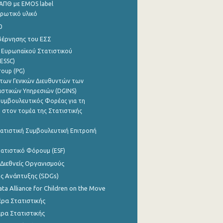
ΑΠΘ με EMOS label
ρωτικό υλικό
0
βέρνησης του ΕΣΣ
 Ευρωπαϊκού Στατιστικού
ESSC)
roup (PG)
των Γενικών Διευθυντών των
ιστικών Υπηρεσιών (DGINS)
υμβουλευτικός Φορέας για τη
 στον τομέα της Στατιστικής
ατιστική Συμβουλευτική Επιτροπή
ατιστικό Φόρουμ (ESF)
 Διεθνείς Οργανισμούς
ης Ανάπτυξης (SDGs)
ata Alliance for Children on the Move
ρα Στατιστικής
ρα Στατιστικής