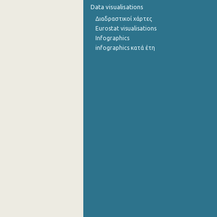
Data visualisations
Ιουλίου 2022
Διαδραστικοί χάρτες
Eurostat visualisations
Ιουνίου 2022
Infographics
infographics κατά έτη
Μαΐου 2022
Απριλίου 2022
Μαρτίου 2022
Φεβρουαρίου 2022
Ιανουαρίου 2022
Δεκεμβρίου 2021
Νοεμβρίου 2021
Οκτωβρίου 2021
Σεπτεμβρίου 2021
Αυγούστου 2021