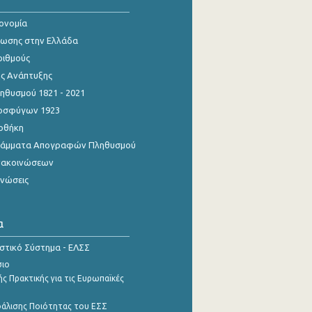
κονομία
ίωσης στην Ελλάδα
ριθμούς
ης Ανάπτυξης
θυσμού 1821 - 2021
οσφύγων 1923
οθήκη
γράμματα Απογραφών Πληθυσμού
νακοινώσεων
ινώσεις
α
ιστικό Σύστημα - ΕΛΣΣ
σιο
ς Πρακτικής για τις Ευρωπαϊκές
φάλισης Ποιότητας του ΕΣΣ