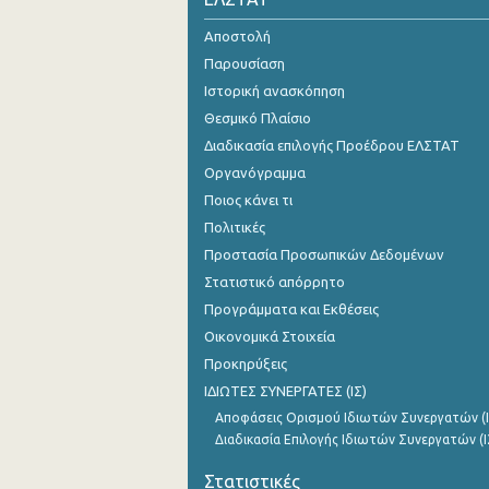
Αυγούστου 2024
Αποστολή
Παρουσίαση
Ιουλίου 2024
Ιστορική ανασκόπηση
Ιουνίου 2024
Θεσμικό Πλαίσιο
Διαδικασία επιλογής Προέδρου ΕΛΣΤΑΤ
Μαΐου 2024
Οργανόγραμμα
Απριλίου 2024
Ποιος κάνει τι
Πολιτικές
Μαρτίου 2024
Προστασία Προσωπικών Δεδομένων
Φεβρουαρίου 2024
Στατιστικό απόρρητο
Ιανουαρίου 2024
Προγράμματα και Εκθέσεις
Οικονομικά Στοιχεία
Δεκεμβρίου 2023
Προκηρύξεις
Νοεμβρίου 2023
ΙΔΙΩΤΕΣ ΣΥΝΕΡΓΑΤΕΣ (ΙΣ)
Αποφάσεις Ορισμού Ιδιωτών Συνεργατών (Ι
Οκτωβρίου 2023
Διαδικασία Επιλογής Ιδιωτών Συνεργατών (Ι
Σεπτεμβρίου 2023
Στατιστικές