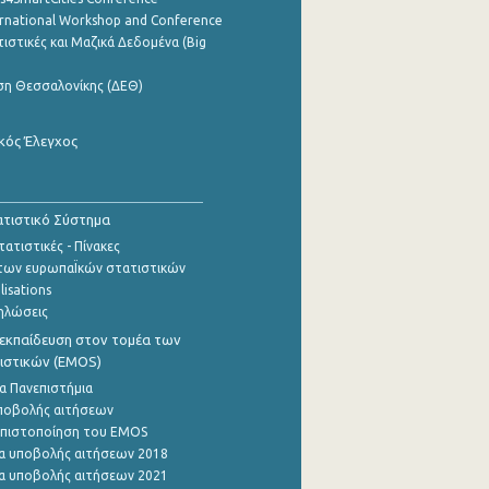
ernational Workshop and Conference
ιστικές και Μαζικά Δεδομένα (Big
ση Θεσσαλονίκης (ΔΕΘ)
κός Έλεγχος
τιστικό Σύστημα
ατιστικές - Πίνακες
των ευρωπαΪκών στατιστικών
lisations
ηλώσεις
εκπαίδευση στον τομέα των
ιστικών (EMOS)
α Πανεπιστήμια
ποβολής αιτήσεων
η πιστοποίηση του EMOS
α υποβολής αιτήσεων 2018
α υποβολής αιτήσεων 2021