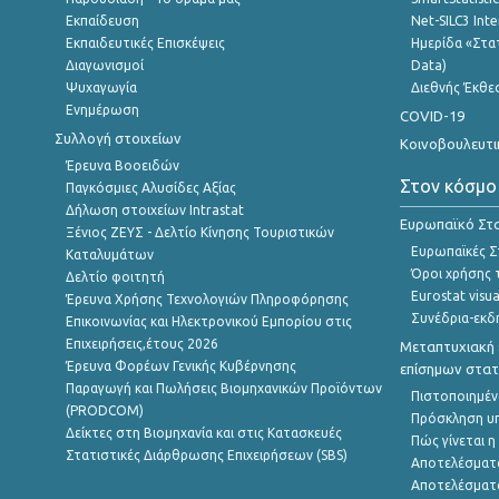
Εκπαίδευση
Net-SILC3 Int
Εκπαιδευτικές Επισκέψεις
Ημερίδα «Στατ
Διαγωνισμοί
Data)
Ψυχαγωγία
Διεθνής Έκθε
Ενημέρωση
COVID-19
Συλλογή στοιχείων
Κοινοβουλευτι
Έρευνα Βοοειδών
Στον κόσμο
Παγκόσμιες Αλυσίδες Αξίας
Δήλωση στοιχείων Intrastat
Ευρωπαϊκό Στα
Ξένιος ΖΕΥΣ - Δελτίο Κίνησης Τουριστικών
Ευρωπαϊκές Στ
Καταλυμάτων
Όροι χρήσης 
Δελτίο φοιτητή
Eurostat visua
Έρευνα Χρήσης Τεχνολογιών Πληροφόρησης
Συνέδρια-εκδ
Επικοινωνίας και Ηλεκτρονικού Εμπορίου στις
Επιχειρήσεις,έτους 2026
Μεταπτυχιακή 
Έρευνα Φορέων Γενικής Κυβέρνησης
επίσημων στατ
Παραγωγή και Πωλήσεις Βιομηχανικών Προϊόντων
Πιστοποιημέν
(PRODCOM)
Πρόσκληση υ
Δείκτες στη Βιομηχανία και στις Κατασκευές
Πώς γίνεται 
Στατιστικές Διάρθρωσης Επιχειρήσεων (SBS)
Αποτελέσματ
Αποτελέσματ