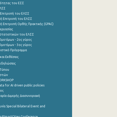
ότητας του ΕΣΣ
ΕΛΣΣ
 Επιτροπή του ΕΛΣΣ
ή Επιτροπή του ΕΛΣΣ
ή Επιτροπή Ορθής Πρακτικής (GPAC)
εργασίας
στατιστικών του ΕΛΣΣ
μοτίμων - 2ος γύρος
μοτίμων - 3ος γύρος
τιστικό Πρόγραμμα
αι Εκθέσεις
Εκδηλώσεις
 Τύπου
ηστών
WORKSHOP
a for AI driven public policies
ρος
αρία-Διμερής Διασυνοριακή
νία Special Bilateral Event and
cs4SmartCities Conference