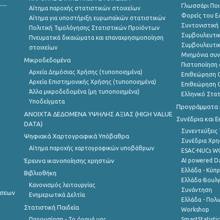
Γλωσσάρι Ποι
Αίτημα παροχής στατιστικών στοιχείων
Φορείς του 
Αίτημα για υποστήριξη ευρωπαϊκών στατιστικών
Συντονιστική
Πολιτική Τιμολόγησης Στατιστικών Προϊόντων
Συμβουλευτικ
Πνευματικά δικαιώματα και επαναχρησιμοποίηση
Συμβουλευτικ
στοιχείων
Μνημόνια συν
Μικροδεδομένα
Πιστοποίηση 
Αρχεία Δημόσιας Χρήσης (τυποποιημένα)
Επιθεώρηση Ο
Αρχεία Επιστημονικής Χρήσης (τυποποιημένα)
Επιθεώρηση Ο
Άλλα μικροδεδομένα (μη τυποποιημένα)
Ελληνικό Στα
Υποδείγματα
Προγράμματα κ
ANOIXTA ΔΕΔΟΜΕΝΑ ΥΨΗΛΗΣ ΑΞΙΑΣ (HIGH VALUE
Συνέδρια και 
DATA)
Συνεντεύξεις
Ψηφιακά Χαρτογραφικά Υπόβαθρα
Συνέδρια Χρ
Αίτημα παροχής χαρτογραφικών υποβάθρων
ESAC-NUCs 
Έρευνα ικανοποίησης χρηστών
AI powered Dat
Ελλάδα - Κύπ
Βιβλιοθήκη
Ελλάδα-Βουλγ
Κανονισμός λειτουργίας
Συνάντηση
ήσεων
Ενημερωτικά Δελτία
Ελλάδα - Πολω
Στατιστική Παιδεία
Workshop
Παρουσίαση - Το όραμά μας
SmartStatisti