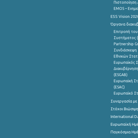
Πιστοποίηση 
EMOS – Ενημε
ESS Vision 202
Όργανα διακυ
Επιτροπή του
Συστήματος (
Partnership G
Συνδιάσκεψη 
Εθνικών Στατ
Ευρωπαϊκός Σ
Διακυβέρνηση
(ESGAB)
Ευρωπαϊκή Στ
(ESAC)
Ευρωπαϊκό Στ
Συνεργασία με
Στόχοι Βιώσιμ
International D
Ευρωπαϊκή Ημέ
Παγκόσμια Ημέ