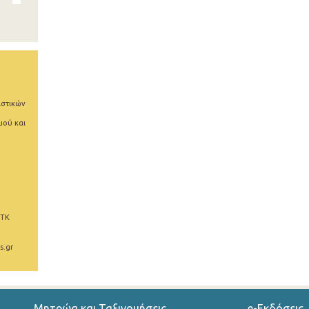
ιστικών
μού και
 ΤΚ
s.gr
Μητρώα και Ταξινομήσεις
e-Εκδόσεις