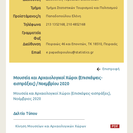
Δεκεμβρίου 2024
Τμήμα
Τμήμα Στατιστικών Τουρισμού και Πολιτισμού
Νοεμβρίου 2024
Προϊστάμενος/η
Παπαδοπούλου Ελένη
Τηλέφωνα
213 1352168, 210 4852168
Οκτωβρίου 2024
Γραμματεία
Σεπτεμβρίου 2024
Φαξ
Διεύθυνση
Πειραιώς 46 και Επονιτών, ΤΚ 18510, Πειραιάς
Αυγούστου 2024
Email
e.papadopoulou@statistics.gr
Ιουλίου 2024
Ιουνίου 2024
Επιστροφή
Μουσεία και Αρχαιολογικοί Χώροι (Επισκέψεις-
Μαΐου 2024
εισπράξεις) / Νοεμβρίου 2020
Απριλίου 2024
Μουσεία και Αρχαιολογικοί Χώροι (Επισκέψεις-εισπράξεις),
Νοέμβριος 2020
Μαρτίου 2024
Φεβρουαρίου 2024
Δελτίο Τύπου
Ιανουαρίου 2024
Κίνηση Μουσείων και Αρχαιολογικών Χώρων
Δεκεμβρίου 2023