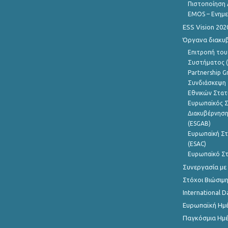
Πιστοποίηση 
EMOS – Ενημε
ESS Vision 202
Όργανα διακυ
Επιτροπή του
Συστήματος (
Partnership G
Συνδιάσκεψη 
Εθνικών Στατ
Ευρωπαϊκός Σ
Διακυβέρνηση
(ESGAB)
Ευρωπαϊκή Στ
(ESAC)
Ευρωπαϊκό Στ
Συνεργασία με
Στόχοι Βιώσιμ
International D
Ευρωπαϊκή Ημέ
Παγκόσμια Ημέ