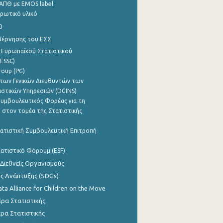
ΑΠΘ με EMOS label
ρωτικό υλικό
0
βέρνησης του ΕΣΣ
 Ευρωπαϊκού Στατιστικού
ESSC)
roup (PG)
των Γενικών Διευθυντών των
ιστικών Υπηρεσιών (DGINS)
υμβουλευτικός Φορέας για τη
 στον τομέα της Στατιστικής
ατιστική Συμβουλευτική Επιτροπή
ατιστικό Φόρουμ (ESF)
 Διεθνείς Οργανισμούς
ης Ανάπτυξης (SDGs)
ata Alliance for Children on the Move
ρα Στατιστικής
ρα Στατιστικής