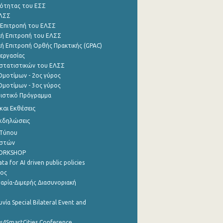
ότητας του ΕΣΣ
ΕΛΣΣ
 Επιτροπή του ΕΛΣΣ
ή Επιτροπή του ΕΛΣΣ
ή Επιτροπή Ορθής Πρακτικής (GPAC)
εργασίας
στατιστικών του ΕΛΣΣ
μοτίμων - 2ος γύρος
μοτίμων - 3ος γύρος
τιστικό Πρόγραμμα
αι Εκθέσεις
Εκδηλώσεις
 Τύπου
ηστών
WORKSHOP
a for AI driven public policies
ρος
αρία-Διμερής Διασυνοριακή
νία Special Bilateral Event and
cs4SmartCities Conference