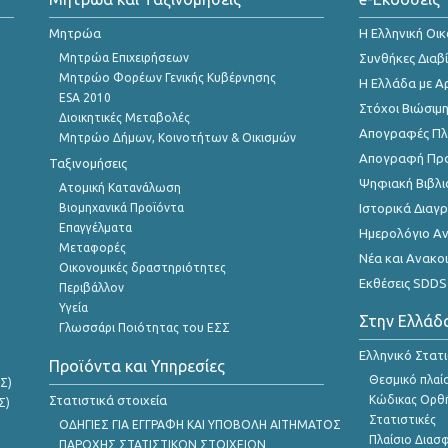
Μητρώα
Η Ελληνική Οι
Μητρώα Επιχειρήσεων
Συνθήκες Διαβ
Μητρώο Φορέων Γενικής Κυβέρνησης
Η Ελλάδα με Α
ESA 2010
Στόχοι Βιώσιμ
Διοικητικές Μεταβολές
Απογραφές Πλη
Μητρώο Δήμων, Κοινοτήτων & Οικισμών
Απογραφή Πρ
Ταξινομήσεις
Ψηφιακή Βιβλι
Ατομική Κατανάλωση
Βιομηχανικά Προϊόντα
Ιστορικά Δια
Επαγγέλματα
Ημερολόγιο Α
Μεταφορές
Νέα και Ανακο
Οικονομικές δραστηριότητες
Εκθέσεις SDDS
Περιβάλλον
Υγεία
Στην Ελλάδ
Γλωσσάρι Ποιότητας του ΕΣΣ
Ελληνικό Στατ
Προϊόντα και Υπηρεσίες
Θεσμικό πλαί
Σ)
Στατιστικά στοιχεία
Κώδικας Ορθή
Σ)
Στατιστικές
ΟΔΗΓΙΕΣ ΓΙΑ ΕΓΓΡΑΦΗ ΚΑΙ ΥΠΟΒΟΛΗ ΑΙΤΗΜΑΤΟΣ
Πλαίσιο Διασ
ΠΑΡΟΧΗΣ ΣΤΑΤΙΣΤΙΚΩΝ ΣΤΟΙΧΕΙΩΝ