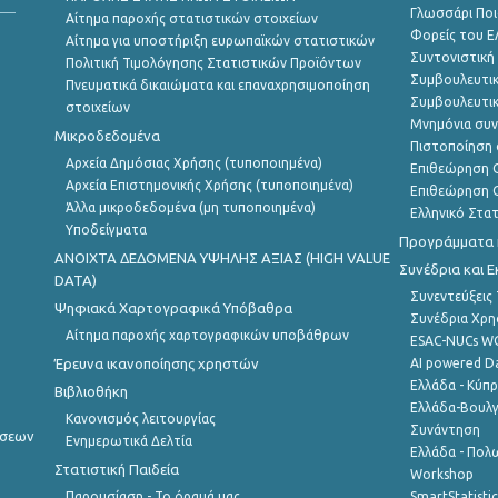
Γλωσσάρι Ποι
Αίτημα παροχής στατιστικών στοιχείων
Φορείς του 
Αίτημα για υποστήριξη ευρωπαϊκών στατιστικών
Συντονιστική
Πολιτική Τιμολόγησης Στατιστικών Προϊόντων
Συμβουλευτικ
Πνευματικά δικαιώματα και επαναχρησιμοποίηση
Συμβουλευτικ
στοιχείων
Μνημόνια συν
Μικροδεδομένα
Πιστοποίηση 
Αρχεία Δημόσιας Χρήσης (τυποποιημένα)
Επιθεώρηση Ο
Αρχεία Επιστημονικής Χρήσης (τυποποιημένα)
Επιθεώρηση Ο
Άλλα μικροδεδομένα (μη τυποποιημένα)
Ελληνικό Στα
Υποδείγματα
Προγράμματα κ
ANOIXTA ΔΕΔΟΜΕΝΑ ΥΨΗΛΗΣ ΑΞΙΑΣ (HIGH VALUE
Συνέδρια και 
DATA)
Συνεντεύξεις
Ψηφιακά Χαρτογραφικά Υπόβαθρα
Συνέδρια Χρ
Αίτημα παροχής χαρτογραφικών υποβάθρων
ESAC-NUCs 
Έρευνα ικανοποίησης χρηστών
AI powered Dat
Ελλάδα - Κύπ
Βιβλιοθήκη
Ελλάδα-Βουλγ
Κανονισμός λειτουργίας
Συνάντηση
ήσεων
Ενημερωτικά Δελτία
Ελλάδα - Πολω
Στατιστική Παιδεία
Workshop
Παρουσίαση - Το όραμά μας
SmartStatisti