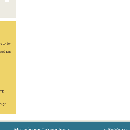
ιστικών
μού και
 ΤΚ
s.gr
Μητρώα και Ταξινομήσεις
e-Εκδόσεις