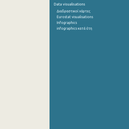
Data visualisations
Ιουλίου 2022
Διαδραστικοί χάρτες
Eurostat visualisations
Ιουνίου 2022
Infographics
infographics κατά έτη
Μαΐου 2022
Απριλίου 2022
Μαρτίου 2022
Φεβρουαρίου 2022
Ιανουαρίου 2022
Δεκεμβρίου 2021
Νοεμβρίου 2021
Οκτωβρίου 2021
Σεπτεμβρίου 2021
Αυγούστου 2021