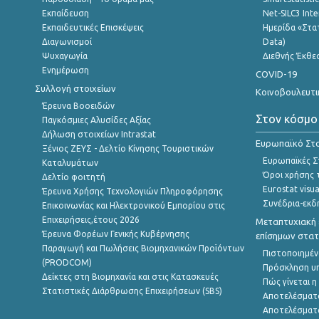
Εκπαίδευση
Net-SILC3 Int
Εκπαιδευτικές Επισκέψεις
Ημερίδα «Στατ
Διαγωνισμοί
Data)
Ψυχαγωγία
Διεθνής Έκθε
Ενημέρωση
COVID-19
Συλλογή στοιχείων
Κοινοβουλευτι
Έρευνα Βοοειδών
Στον κόσμο
Παγκόσμιες Αλυσίδες Αξίας
Δήλωση στοιχείων Intrastat
Ευρωπαϊκό Στα
Ξένιος ΖΕΥΣ - Δελτίο Κίνησης Τουριστικών
Ευρωπαϊκές Στ
Καταλυμάτων
Όροι χρήσης 
Δελτίο φοιτητή
Eurostat visua
Έρευνα Χρήσης Τεχνολογιών Πληροφόρησης
Συνέδρια-εκδ
Επικοινωνίας και Ηλεκτρονικού Εμπορίου στις
Επιχειρήσεις,έτους 2026
Μεταπτυχιακή 
Έρευνα Φορέων Γενικής Κυβέρνησης
επίσημων στατ
Παραγωγή και Πωλήσεις Βιομηχανικών Προϊόντων
Πιστοποιημέν
(PRODCOM)
Πρόσκληση υ
Δείκτες στη Βιομηχανία και στις Κατασκευές
Πώς γίνεται 
Στατιστικές Διάρθρωσης Επιχειρήσεων (SBS)
Αποτελέσματ
Αποτελέσματ