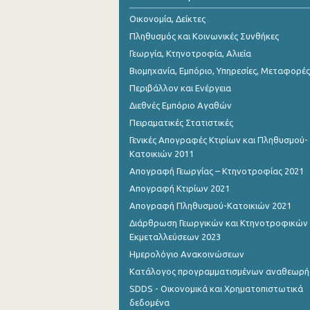
Αυγούστου 2023
Οικονομία, Δείκτες
Ιουλίου 2023
Πληθυσμός και Κοινωνικές Συνθήκες
Γεωργία, Κτηνοτροφία, Αλιεία
Ιουνίου 2023
Βιομηχανία, Εμπόριο, Υπηρεσίες, Μεταφορές
Μαΐου 2023
Περιβάλλον και Ενέργεια
Διεθνές Εμπόριο Αγαθών
Απριλίου 2023
Πειραματικές Στατιστικές
Μαρτίου 2023
Γενικές Απογραφές Κτιρίων και Πληθυσμού-
Κατοικιών 2011
Φεβρουαρίου 2023
Απογραφή Γεωργίας – Κτηνοτροφίας 2021
Ιανουαρίου 2023
Απογραφή Κτιρίων 2021
Απογραφή Πληθυσμού-Κατοικιών 2021
Δεκεμβρίου 2022
Διάρθρωση Γεωργικών και Κτηνοτροφικών
Νοεμβρίου 2022
Εκμεταλλεύσεων 2023
Ημερολόγιο Ανακοινώσεων
Οκτωβρίου 2022
Κατάλογος προγραμματισμένων αναθεωρ
Σεπτεμβρίου 2022
SDDS - Οικονομικά και Χρηματοπιστωτικά
δεδομένα
Αυγούστου 2022