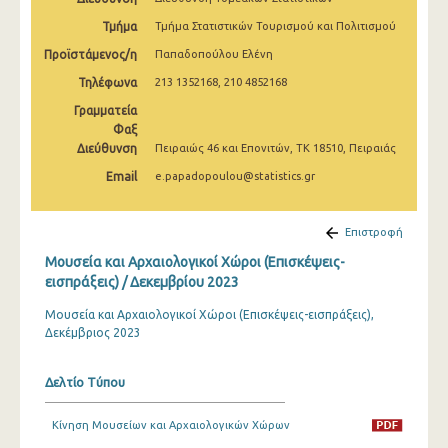
Δεκεμβρίου 2024
Τμήμα
Τμήμα Στατιστικών Τουρισμού και Πολιτισμού
Νοεμβρίου 2024
Προϊστάμενος/η
Παπαδοπούλου Ελένη
Τηλέφωνα
213 1352168, 210 4852168
Οκτωβρίου 2024
Γραμματεία
Σεπτεμβρίου 2024
Φαξ
Διεύθυνση
Πειραιώς 46 και Επονιτών, ΤΚ 18510, Πειραιάς
Αυγούστου 2024
Email
e.papadopoulou@statistics.gr
Ιουλίου 2024
Ιουνίου 2024
Επιστροφή
Μουσεία και Αρχαιολογικοί Χώροι (Επισκέψεις-
Μαΐου 2024
εισπράξεις) / Δεκεμβρίου 2023
Απριλίου 2024
Μουσεία και Αρχαιολογικοί Χώροι (Επισκέψεις-εισπράξεις),
Δεκέμβριος 2023
Μαρτίου 2024
Φεβρουαρίου 2024
Δελτίο Τύπου
Ιανουαρίου 2024
Κίνηση Μουσείων και Αρχαιολογικών Χώρων
Δεκεμβρίου 2023