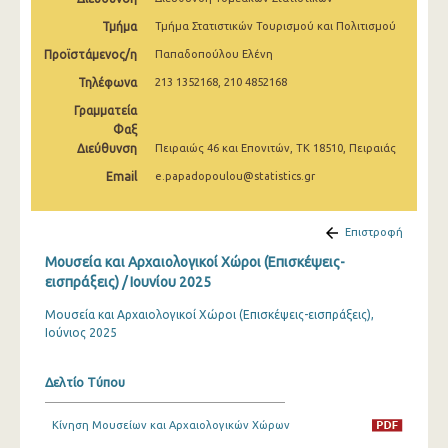
Δεκεμβρίου 2024
Τμήμα
Τμήμα Στατιστικών Τουρισμού και Πολιτισμού
Νοεμβρίου 2024
Προϊστάμενος/η
Παπαδοπούλου Ελένη
Τηλέφωνα
213 1352168, 210 4852168
Οκτωβρίου 2024
Γραμματεία
Σεπτεμβρίου 2024
Φαξ
Διεύθυνση
Πειραιώς 46 και Επονιτών, ΤΚ 18510, Πειραιάς
Αυγούστου 2024
Email
e.papadopoulou@statistics.gr
Ιουλίου 2024
Ιουνίου 2024
Επιστροφή
Μουσεία και Αρχαιολογικοί Χώροι (Επισκέψεις-
Μαΐου 2024
εισπράξεις) / Ιουνίου 2025
Απριλίου 2024
Μουσεία και Αρχαιολογικοί Χώροι (Επισκέψεις-εισπράξεις),
Ιούνιος 2025
Μαρτίου 2024
Φεβρουαρίου 2024
Δελτίο Τύπου
Ιανουαρίου 2024
Κίνηση Μουσείων και Αρχαιολογικών Χώρων
Δεκεμβρίου 2023