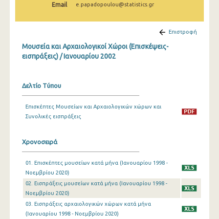
Email
e.papadopoulou@statistics.gr
Δεκεμβρίου 2024
Νοεμβρίου 2024
Επιστροφή
Οκτωβρίου 2024
Μουσεία και Αρχαιολογικοί Χώροι (Επισκέψεις-
εισπράξεις) / Ιανουαρίου 2002
Σεπτεμβρίου 2024
Αυγούστου 2024
Δελτίο Τύπου
Ιουλίου 2024
Επισκέπτες Μουσείων και Αρχαιολογικών χώρων και
Ιουνίου 2024
Συνολικές εισπράξεις
Μαΐου 2024
Χρονοσειρά
Απριλίου 2024
01. Επισκέπτες μουσείων κατά μήνα (Ιανουαρίου 1998 -
Μαρτίου 2024
Νοεμβρίου 2020)
Φεβρουαρίου 2024
02. Εισπράξεις μουσείων κατά μήνα (Ιανουαρίου 1998 -
Νοεμβρίου 2020)
Ιανουαρίου 2024
03. Εισπράξεις αρχαιολογικών χώρων κατά μήνα
(Ιανουαρίου 1998 - Νοεμβρίου 2020)
Δεκεμβρίου 2023