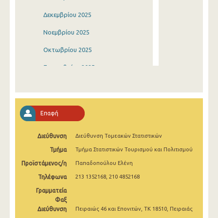
Δεκεμβρίου 2025
Νοεμβρίου 2025
Οκτωβρίου 2025
Σεπτεμβρίου 2025
Αυγούστου 2025
Ιουλίου 2025
Επαφή
Ιουνίου 2025
Διεύθυνση
Διεύθυνση Τομεακών Στατιστικών
Μαΐου 2025
Τμήμα
Τμήμα Στατιστικών Τουρισμού και Πολιτισμού
Απριλίου 2025
Προϊστάμενος/η
Παπαδοπούλου Ελένη
Μαρτίου 2025
Τηλέφωνα
213 1352168, 210 4852168
Φεβρουαρίου 2025
Γραμματεία
Φαξ
Ιανουαρίου 2025
Διεύθυνση
Πειραιώς 46 και Επονιτών, ΤΚ 18510, Πειραιάς