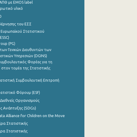
ΑΠΘ με EMOS label
ρωτικό υλικό
0
βέρνησης του ΕΣΣ
 Ευρωπαϊκού Στατιστικού
ESSC)
roup (PG)
των Γενικών Διευθυντών των
ιστικών Υπηρεσιών (DGINS)
υμβουλευτικός Φορέας για τη
 στον τομέα της Στατιστικής
ατιστική Συμβουλευτική Επιτροπή
ατιστικό Φόρουμ (ESF)
 Διεθνείς Οργανισμούς
ης Ανάπτυξης (SDGs)
ata Alliance for Children on the Move
ρα Στατιστικής
ρα Στατιστικής