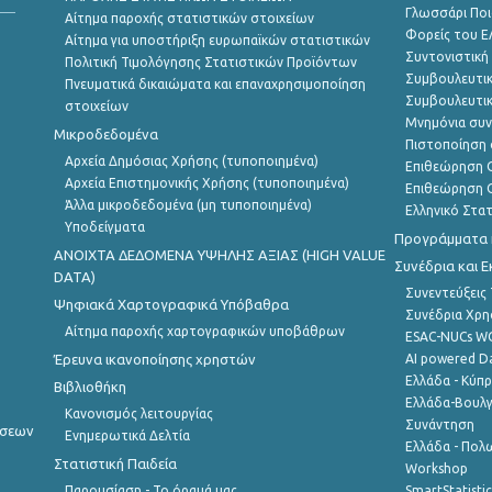
Γλωσσάρι Ποι
Αίτημα παροχής στατιστικών στοιχείων
Φορείς του 
Αίτημα για υποστήριξη ευρωπαϊκών στατιστικών
Συντονιστική
Πολιτική Τιμολόγησης Στατιστικών Προϊόντων
Συμβουλευτικ
Πνευματικά δικαιώματα και επαναχρησιμοποίηση
Συμβουλευτικ
στοιχείων
Μνημόνια συν
Μικροδεδομένα
Πιστοποίηση 
Αρχεία Δημόσιας Χρήσης (τυποποιημένα)
Επιθεώρηση Ο
Αρχεία Επιστημονικής Χρήσης (τυποποιημένα)
Επιθεώρηση Ο
Άλλα μικροδεδομένα (μη τυποποιημένα)
Ελληνικό Στα
Υποδείγματα
Προγράμματα κ
ANOIXTA ΔΕΔΟΜΕΝΑ ΥΨΗΛΗΣ ΑΞΙΑΣ (HIGH VALUE
Συνέδρια και 
DATA)
Συνεντεύξεις
Ψηφιακά Χαρτογραφικά Υπόβαθρα
Συνέδρια Χρ
Αίτημα παροχής χαρτογραφικών υποβάθρων
ESAC-NUCs 
Έρευνα ικανοποίησης χρηστών
AI powered Dat
Ελλάδα - Κύπ
Βιβλιοθήκη
Ελλάδα-Βουλγ
Κανονισμός λειτουργίας
Συνάντηση
ήσεων
Ενημερωτικά Δελτία
Ελλάδα - Πολω
Στατιστική Παιδεία
Workshop
Παρουσίαση - Το όραμά μας
SmartStatisti