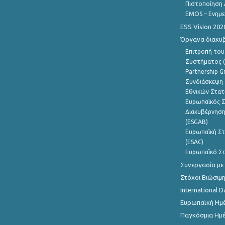
Πιστοποίηση 
EMOS – Ενημε
ESS Vision 202
Όργανα διακυ
Επιτροπή του
Συστήματος (
Partnership G
Συνδιάσκεψη 
Εθνικών Στατ
Ευρωπαϊκός Σ
Διακυβέρνηση
(ESGAB)
Ευρωπαϊκή Στ
(ESAC)
Ευρωπαϊκό Στ
Συνεργασία με
Στόχοι Βιώσιμ
International D
Ευρωπαϊκή Ημέ
Παγκόσμια Ημέ