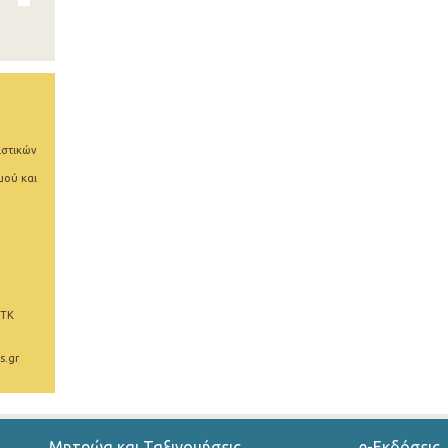
ιστικών
μού και
 ΤΚ
s.gr
Μητρώα και Ταξινομήσεις
e-Εκδόσεις