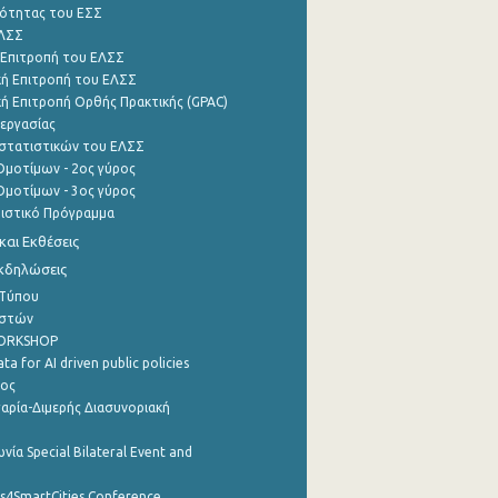
ότητας του ΕΣΣ
ΕΛΣΣ
 Επιτροπή του ΕΛΣΣ
ή Επιτροπή του ΕΛΣΣ
ή Επιτροπή Ορθής Πρακτικής (GPAC)
εργασίας
στατιστικών του ΕΛΣΣ
μοτίμων - 2ος γύρος
μοτίμων - 3ος γύρος
τιστικό Πρόγραμμα
αι Εκθέσεις
Εκδηλώσεις
 Τύπου
ηστών
WORKSHOP
a for AI driven public policies
ρος
αρία-Διμερής Διασυνοριακή
νία Special Bilateral Event and
cs4SmartCities Conference