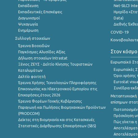
Εκπαίδευση
Net-SILC3 Int
Εκπαιδευτικές Επισκέψεις
Ημερίδα «Στατ
Διαγωνισμοί
Data)
Ψυχαγωγία
Διεθνής Έκθε
Ενημέρωση
COVID-19
Συλλογή στοιχείων
Κοινοβουλευτι
Έρευνα Βοοειδών
Στον κόσμο
Παγκόσμιες Αλυσίδες Αξίας
Δήλωση στοιχείων Intrastat
Ευρωπαϊκό Στα
Ξένιος ΖΕΥΣ - Δελτίο Κίνησης Τουριστικών
Ευρωπαϊκές Στ
Καταλυμάτων
Όροι χρήσης 
Δελτίο φοιτητή
Eurostat visua
Έρευνα Χρήσης Τεχνολογιών Πληροφόρησης
Συνέδρια-εκδ
Επικοινωνίας και Ηλεκτρονικού Εμπορίου στις
Επιχειρήσεις,έτους 2026
Μεταπτυχιακή 
Έρευνα Φορέων Γενικής Κυβέρνησης
επίσημων στατ
Παραγωγή και Πωλήσεις Βιομηχανικών Προϊόντων
Πιστοποιημέν
(PRODCOM)
Πρόσκληση υ
Δείκτες στη Βιομηχανία και στις Κατασκευές
Πώς γίνεται 
Στατιστικές Διάρθρωσης Επιχειρήσεων (SBS)
Αποτελέσματ
Αποτελέσματ