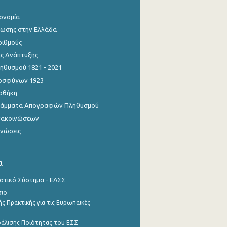
κονομία
ίωσης στην Ελλάδα
ριθμούς
ης Ανάπτυξης
θυσμού 1821 - 2021
οσφύγων 1923
οθήκη
γράμματα Απογραφών Πληθυσμού
νακοινώσεων
ινώσεις
α
ιστικό Σύστημα - ΕΛΣΣ
σιο
ς Πρακτικής για τις Ευρωπαϊκές
φάλισης Ποιότητας του ΕΣΣ