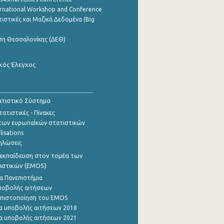
ernational Workshop and Conference
ιστικές και Μαζικά Δεδομένα (Big
ση Θεσσαλονίκης (ΔΕΘ)
κός Έλεγχος
τιστικό Σύστημα
ατιστικές - Πίνακες
των ευρωπαΪκών στατιστικών
lisations
ηλώσεις
εκπαίδευση στον τομέα των
ιστικών (EMOS)
α Πανεπιστήμια
ποβολής αιτήσεων
η πιστοποίηση του EMOS
α υποβολής αιτήσεων 2018
α υποβολής αιτήσεων 2021