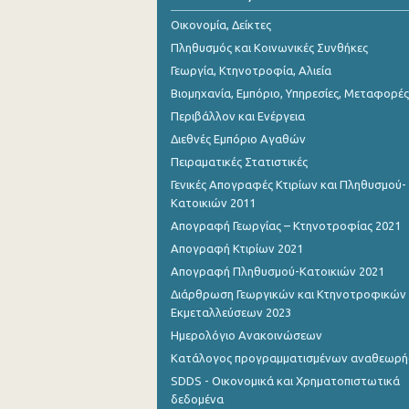
Αυγούστου 2023
Οικονομία, Δείκτες
Ιουλίου 2023
Πληθυσμός και Κοινωνικές Συνθήκες
Γεωργία, Κτηνοτροφία, Αλιεία
Ιουνίου 2023
Βιομηχανία, Εμπόριο, Υπηρεσίες, Μεταφορές
Μαΐου 2023
Περιβάλλον και Ενέργεια
Διεθνές Εμπόριο Αγαθών
Απριλίου 2023
Πειραματικές Στατιστικές
Μαρτίου 2023
Γενικές Απογραφές Κτιρίων και Πληθυσμού-
Κατοικιών 2011
Φεβρουαρίου 2023
Απογραφή Γεωργίας – Κτηνοτροφίας 2021
Ιανουαρίου 2023
Απογραφή Κτιρίων 2021
Απογραφή Πληθυσμού-Κατοικιών 2021
Δεκεμβρίου 2022
Διάρθρωση Γεωργικών και Κτηνοτροφικών
Νοεμβρίου 2022
Εκμεταλλεύσεων 2023
Ημερολόγιο Ανακοινώσεων
Οκτωβρίου 2022
Κατάλογος προγραμματισμένων αναθεωρ
Σεπτεμβρίου 2022
SDDS - Οικονομικά και Χρηματοπιστωτικά
δεδομένα
Αυγούστου 2022