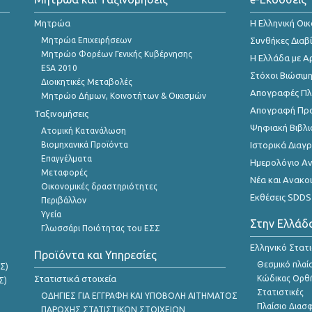
Μητρώα
Η Ελληνική Οι
Μητρώα Επιχειρήσεων
Συνθήκες Διαβ
Μητρώο Φορέων Γενικής Κυβέρνησης
Η Ελλάδα με Α
ESA 2010
Στόχοι Βιώσιμ
Διοικητικές Μεταβολές
Απογραφές Πλη
Μητρώο Δήμων, Κοινοτήτων & Οικισμών
Απογραφή Πρ
Ταξινομήσεις
Ψηφιακή Βιβλι
Ατομική Κατανάλωση
Βιομηχανικά Προϊόντα
Ιστορικά Δια
Επαγγέλματα
Ημερολόγιο Α
Μεταφορές
Νέα και Ανακο
Οικονομικές δραστηριότητες
Εκθέσεις SDDS
Περιβάλλον
Υγεία
Στην Ελλάδ
Γλωσσάρι Ποιότητας του ΕΣΣ
Ελληνικό Στατ
Προϊόντα και Υπηρεσίες
Θεσμικό πλαί
Σ)
Στατιστικά στοιχεία
Κώδικας Ορθή
Σ)
Στατιστικές
ΟΔΗΓΙΕΣ ΓΙΑ ΕΓΓΡΑΦΗ ΚΑΙ ΥΠΟΒΟΛΗ ΑΙΤΗΜΑΤΟΣ
Πλαίσιο Διασ
ΠΑΡΟΧΗΣ ΣΤΑΤΙΣΤΙΚΩΝ ΣΤΟΙΧΕΙΩΝ