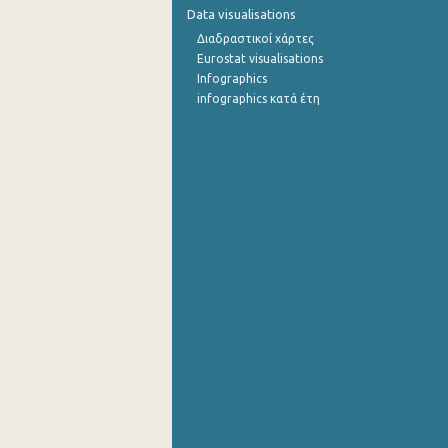
Data visualisations
Ιουλίου 2022
Διαδραστικοί χάρτες
Eurostat visualisations
Ιουνίου 2022
Infographics
infographics κατά έτη
Μαΐου 2022
Απριλίου 2022
Μαρτίου 2022
Φεβρουαρίου 2022
Ιανουαρίου 2022
Δεκεμβρίου 2021
Νοεμβρίου 2021
Οκτωβρίου 2021
Σεπτεμβρίου 2021
Αυγούστου 2021