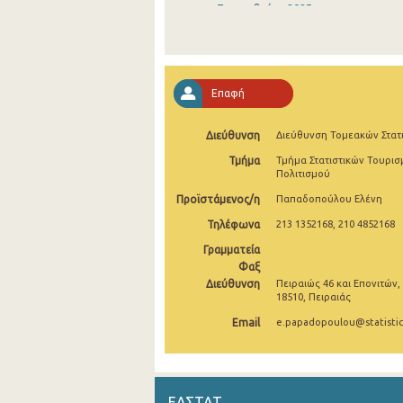
Σεπτεμβρίου 2025
Αυγούστου 2025
Ιουλίου 2025
Επαφή
Ιουνίου 2025
Διεύθυνση
Διεύθυνση Τομεακών Στατ
Μαΐου 2025
Τμήμα
Τμήμα Στατιστικών Τουρισ
Απριλίου 2025
Πολιτισμού
Προϊστάμενος/η
Παπαδοπούλου Ελένη
Μαρτίου 2025
Τηλέφωνα
213 1352168, 210 4852168
Φεβρουαρίου 2025
Γραμματεία
Ιανουαρίου 2025
Φαξ
Διεύθυνση
Πειραιώς 46 και Επονιτών,
18510, Πειραιάς
Δεκεμβρίου 2024
Email
e.papadopoulou@statistic
Νοεμβρίου 2024
Οκτωβρίου 2024
Σεπτεμβρίου 2024
ΕΛΣΤΑΤ