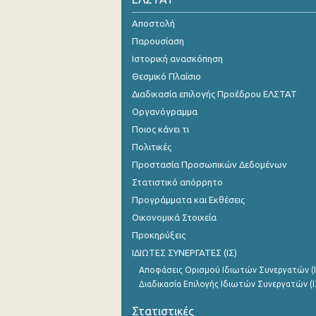
Αυγούστου 2024
Αποστολή
Παρουσίαση
Ιουλίου 2024
Ιστορική ανασκόπηση
Ιουνίου 2024
Θεσμικό Πλαίσιο
Διαδικασία επιλογής Προέδρου ΕΛΣΤΑΤ
Μαΐου 2024
Οργανόγραμμα
Απριλίου 2024
Ποιος κάνει τι
Πολιτικές
Μαρτίου 2024
Προστασία Προσωπικών Δεδομένων
Φεβρουαρίου 2024
Στατιστικό απόρρητο
Ιανουαρίου 2024
Προγράμματα και Εκθέσεις
Οικονομικά Στοιχεία
Δεκεμβρίου 2023
Προκηρύξεις
Νοεμβρίου 2023
ΙΔΙΩΤΕΣ ΣΥΝΕΡΓΑΤΕΣ (ΙΣ)
Αποφάσεις Ορισμού Ιδιωτών Συνεργατών (Ι
Οκτωβρίου 2023
Διαδικασία Επιλογής Ιδιωτών Συνεργατών (Ι
Σεπτεμβρίου 2023
Στατιστικές