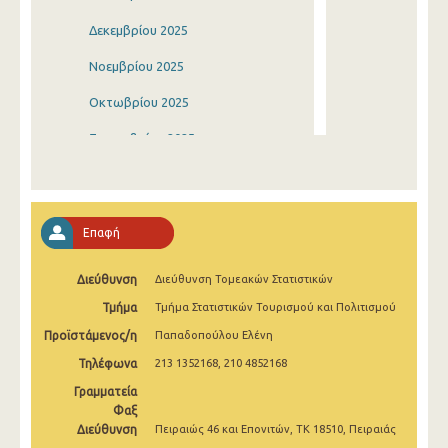
Δεκεμβρίου 2025
Νοεμβρίου 2025
Οκτωβρίου 2025
Σεπτεμβρίου 2025
Αυγούστου 2025
Ιουλίου 2025
Επαφή
Ιουνίου 2025
Διεύθυνση
Διεύθυνση Τομεακών Στατιστικών
Μαΐου 2025
Τμήμα
Τμήμα Στατιστικών Τουρισμού και Πολιτισμού
Απριλίου 2025
Προϊστάμενος/η
Παπαδοπούλου Ελένη
Μαρτίου 2025
Τηλέφωνα
213 1352168, 210 4852168
Φεβρουαρίου 2025
Γραμματεία
Φαξ
Ιανουαρίου 2025
Διεύθυνση
Πειραιώς 46 και Επονιτών, ΤΚ 18510, Πειραιάς