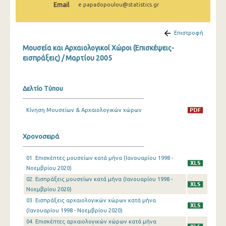
Email
e.papadopoulou@statistics.gr
Δεκεμβρίου 2024
Νοεμβρίου 2024
Επιστροφή
Οκτωβρίου 2024
Μουσεία και Αρχαιολογικοί Χώροι (Επισκέψεις-
εισπράξεις) / Μαρτίου 2005
Σεπτεμβρίου 2024
Αυγούστου 2024
Δελτίο Τύπου
Ιουλίου 2024
Κίνηση Μουσείων & Αρχαιολογικών χώρων
Ιουνίου 2024
Μαΐου 2024
Χρονοσειρά
Απριλίου 2024
01. Επισκέπτες μουσείων κατά μήνα (Ιανουαρίου 1998 -
Νοεμβρίου 2020)
Μαρτίου 2024
02. Εισπράξεις μουσείων κατά μήνα (Ιανουαρίου 1998 -
Φεβρουαρίου 2024
Νοεμβρίου 2020)
03. Εισπράξεις αρχαιολογικών χώρων κατά μήνα
Ιανουαρίου 2024
(Ιανουαρίου 1998 - Νοεμβρίου 2020)
04. Επισκέπτες αρχαιολογικών χώρων κατά μήνα
Δεκεμβρίου 2023