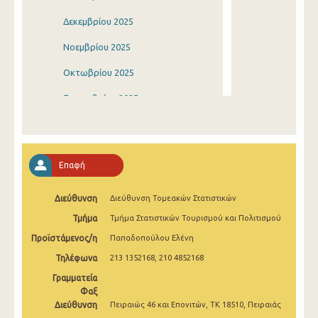
Δεκεμβρίου 2025
Νοεμβρίου 2025
Οκτωβρίου 2025
Σεπτεμβρίου 2025
Αυγούστου 2025
Ιουλίου 2025
Επαφή
Ιουνίου 2025
Διεύθυνση
Διεύθυνση Τομεακών Στατιστικών
Μαΐου 2025
Τμήμα
Τμήμα Στατιστικών Τουρισμού και Πολιτισμού
Απριλίου 2025
Προϊστάμενος/η
Παπαδοπούλου Ελένη
Μαρτίου 2025
Τηλέφωνα
213 1352168, 210 4852168
Φεβρουαρίου 2025
Γραμματεία
Φαξ
Ιανουαρίου 2025
Διεύθυνση
Πειραιώς 46 και Επονιτών, ΤΚ 18510, Πειραιάς