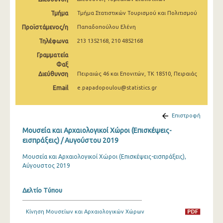
Δεκεμβρίου 2024
Τμήμα
Τμήμα Στατιστικών Τουρισμού και Πολιτισμού
Νοεμβρίου 2024
Προϊστάμενος/η
Παπαδοπούλου Ελένη
Τηλέφωνα
213 1352168, 210 4852168
Οκτωβρίου 2024
Γραμματεία
Σεπτεμβρίου 2024
Φαξ
Διεύθυνση
Πειραιώς 46 και Επονιτών, ΤΚ 18510, Πειραιάς
Αυγούστου 2024
Email
e.papadopoulou@statistics.gr
Ιουλίου 2024
Ιουνίου 2024
Επιστροφή
Μουσεία και Αρχαιολογικοί Χώροι (Επισκέψεις-
Μαΐου 2024
εισπράξεις) / Αυγούστου 2019
Απριλίου 2024
Μουσεία και Αρχαιολογικοί Χώροι (Επισκέψεις-εισπράξεις),
Αύγουστος 2019
Μαρτίου 2024
Φεβρουαρίου 2024
Δελτίο Τύπου
Ιανουαρίου 2024
Κίνηση Μουσείων και Αρχαιολογικών Χώρων
Δεκεμβρίου 2023