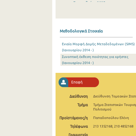
Σεπτεμβρίου 2025
Αυγούστου 2025
Ιουλίου 2025
Μεθοδολογικά Στοιχεία
Ιουνίου 2025
Ενιαία Μορφή Δομής Μεταδεδομένων (SIMS)
Μαΐου 2025
(Ιανουαρίου 2014 - )
Συνοπτική έκθεση ποιότητας για χρήστες
Απριλίου 2025
(Ιανουαρίου 2014 - )
Μαρτίου 2025
Φεβρουαρίου 2025
Επαφή
Ιανουαρίου 2025
Διεύθυνση
Διεύθυνση Τομεακών Στατ
Δεκεμβρίου 2024
Τμήμα
Τμήμα Στατιστικών Τουρισ
Πολιτισμού
Νοεμβρίου 2024
Προϊστάμενος/η
Παπαδοπούλου Ελένη
Οκτωβρίου 2024
Τηλέφωνα
213 1352168, 210 4852168
Σεπτεμβρίου 2024
Γραμματεία