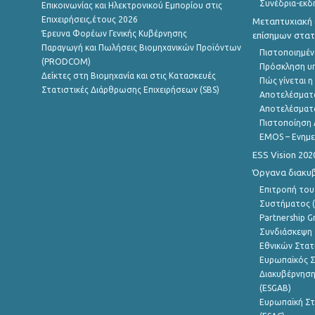
Συνέδρια-εκδ
Επικοινωνίας και Ηλεκτρονικού Εμπορίου στις
Επιχειρήσεις,έτους 2026
Μεταπτυχιακή 
Έρευνα Φορέων Γενικής Κυβέρνησης
επίσημων στατ
Παραγωγή και Πωλήσεις Βιομηχανικών Προϊόντων
Πιστοποιημέν
(PRODCOM)
Πρόσκληση υ
Δείκτες στη Βιομηχανία και στις Κατασκευές
Πώς γίνεται 
Στατιστικές Διάρθρωσης Επιχειρήσεων (SBS)
Αποτελέσματ
Αποτελέσματ
Πιστοποίηση 
EMOS – Ενημε
ESS Vision 202
Όργανα διακυ
Επιτροπή του
Συστήματος (
Partnership G
Συνδιάσκεψη 
Εθνικών Στατ
Ευρωπαϊκός Σ
Διακυβέρνηση
(ESGAB)
Ευρωπαϊκή Στ