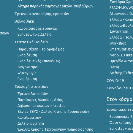
Συνέδρια Χρ
Αίτημα παροχής χαρτογραφικών υποβάθρων
ESAC-NUCs 
Έρευνα ικανοποίησης χρηστών
AI powered Dat
Ελλάδα - Κύπ
Βιβλιοθήκη
Ελλάδα-Βουλγ
Κανονισμός λειτουργίας
Συνάντηση
ήσεων
Ενημερωτικά Δελτία
Ελλάδα - Πολω
Στατιστική Παιδεία
Workshop
Παρουσίαση - Το όραμά μας
SmartStatisti
Εκπαίδευση
Net-SILC3 Int
Εκπαιδευτικές Επισκέψεις
Ημερίδα «Στατ
Διαγωνισμοί
Data)
Ψυχαγωγία
Διεθνής Έκθε
Ενημέρωση
COVID-19
Συλλογή στοιχείων
Κοινοβουλευτι
Έρευνα Βοοειδών
Στον κόσμο
Παγκόσμιες Αλυσίδες Αξίας
Δήλωση στοιχείων Intrastat
Ευρωπαϊκό Στα
Ξένιος ΖΕΥΣ - Δελτίο Κίνησης Τουριστικών
Ευρωπαϊκές Στ
Καταλυμάτων
Όροι χρήσης 
Δελτίο φοιτητή
Eurostat visua
Έρευνα Χρήσης Τεχνολογιών Πληροφόρησης