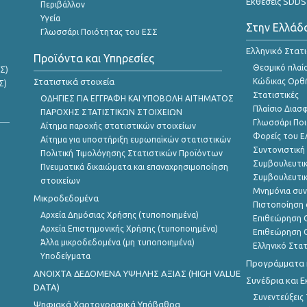
Εκθέσεις SDDS
Περιβάλλον
Υγεία
Στην Ελλάδ
Γλωσσάρι Ποιότητας του ΕΣΣ
Ελληνικό Στατ
Προϊόντα και Υπηρεσίες
Θεσμικό πλαί
Σ)
Στατιστικά στοιχεία
Κώδικας Ορθή
Σ)
Στατιστικές
ΟΔΗΓΙΕΣ ΓΙΑ ΕΓΓΡΑΦΗ ΚΑΙ ΥΠΟΒΟΛΗ ΑΙΤΗΜΑΤΟΣ
Πλαίσιο Διασ
ΠΑΡΟΧΗΣ ΣΤΑΤΙΣΤΙΚΩΝ ΣΤΟΙΧΕΙΩΝ
Γλωσσάρι Ποι
Αίτημα παροχής στατιστικών στοιχείων
Φορείς του 
Αίτημα για υποστήριξη ευρωπαϊκών στατιστικών
Συντονιστική
Πολιτική Τιμολόγησης Στατιστικών Προϊόντων
Συμβουλευτικ
Πνευματικά δικαιώματα και επαναχρησιμοποίηση
Συμβουλευτικ
στοιχείων
Μνημόνια συν
Μικροδεδομένα
Πιστοποίηση 
Αρχεία Δημόσιας Χρήσης (τυποποιημένα)
Επιθεώρηση Ο
Αρχεία Επιστημονικής Χρήσης (τυποποιημένα)
Επιθεώρηση Ο
Άλλα μικροδεδομένα (μη τυποποιημένα)
Ελληνικό Στα
Υποδείγματα
Προγράμματα κ
ANOIXTA ΔΕΔΟΜΕΝΑ ΥΨΗΛΗΣ ΑΞΙΑΣ (HIGH VALUE
Συνέδρια και 
DATA)
Συνεντεύξεις
Ψηφιακά Χαρτογραφικά Υπόβαθρα