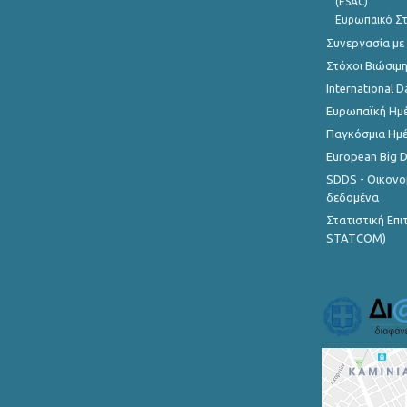
(ESAC)
Ευρωπαϊκό Στ
Συνεργασία με
Στόχοι Βιώσιμ
International D
Ευρωπαϊκή Ημέ
Παγκόσμια Ημέ
European Big 
SDDS - Οικονο
δεδομένα
Στατιστική Επ
STATCOM)