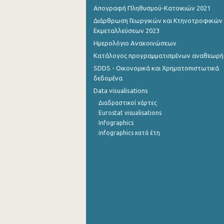
Απογραφή Πληθυσμού-Κατοικιών 2021
Ιουλίου 2022
Διάρθρωση Γεωργικών και Κτηνοτροφικών
Εκμεταλλεύσεων 2023
Ιουνίου 2022
Ημερολόγιο Ανακοινώσεων
Μαΐου 2022
Κατάλογος προγραμματισμένων αναθεωρ
SDDS - Οικονομικά και Χρηματοπιστωτικά
Απριλίου 2022
δεδομένα
Μαρτίου 2022
Data visualisations
Διαδραστικοί χάρτες
Φεβρουαρίου 2022
Eurostat visualisations
Infographics
Ιανουαρίου 2022
infographics κατά έτη
Δεκεμβρίου 2021
Νοεμβρίου 2021
Οκτωβρίου 2021
Σεπτεμβρίου 2021
Αυγούστου 2021