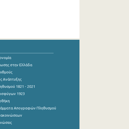
κονομία
ίωσης στην Ελλάδα
ριθμούς
ης Ανάπτυξης
θυσμού 1821 - 2021
οσφύγων 1923
οθήκη
γράμματα Απογραφών Πληθυσμού
νακοινώσεων
ινώσεις