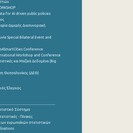
ηστών
WORKSHOP
a for AI driven public policies
ρος
αρία-Διμερής Διασυνοριακή
νία Special Bilateral Event and
cs4SmartCities Conference
ernational Workshop and Conference
ιστικές και Μαζικά Δεδομένα (Big
ση Θεσσαλονίκης (ΔΕΘ)
κός Έλεγχος
τιστικό Σύστημα
ατιστικές - Πίνακες
των ευρωπαΪκών στατιστικών
lisations