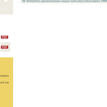
04. Επισκέπτες αρχαιολογικών χώρων κατά μήνα (Ιανουαρίου 1998 
ιστικών
μού και