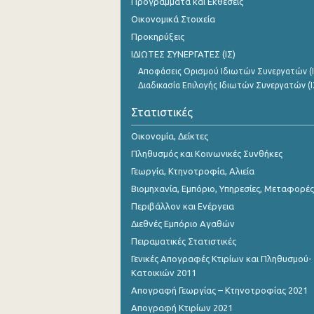
Προγράμματα και Εκθέσεις
Αυγούστου 2023
Οικονομικά Στοιχεία
Ιουλίου 2023
Προκηρύξεις
ΙΔΙΩΤΕΣ ΣΥΝΕΡΓΑΤΕΣ (ΙΣ)
Ιουνίου 2023
Αποφάσεις Ορισμού Ιδιωτών Συνεργατών (Ι
Μαΐου 2023
Διαδικασία Επιλογής Ιδιωτών Συνεργατών (Ι
Απριλίου 2023
Στατιστικές
Μαρτίου 2023
Οικονομία, Δείκτες
Πληθυσμός και Κοινωνικές Συνθήκες
Φεβρουαρίου 2023
Γεωργία, Κτηνοτροφία, Αλιεία
Ιανουαρίου 2023
Βιομηχανία, Εμπόριο, Υπηρεσίες, Μεταφορές
Περιβάλλον και Ενέργεια
Δεκεμβρίου 2022
Διεθνές Εμπόριο Αγαθών
Νοεμβρίου 2022
Πειραματικές Στατιστικές
Γενικές Απογραφές Κτιρίων και Πληθυσμού-
Οκτωβρίου 2022
Κατοικιών 2011
Σεπτεμβρίου 2022
Απογραφή Γεωργίας – Κτηνοτροφίας 2021
Απογραφή Κτιρίων 2021
Αυγούστου 2022