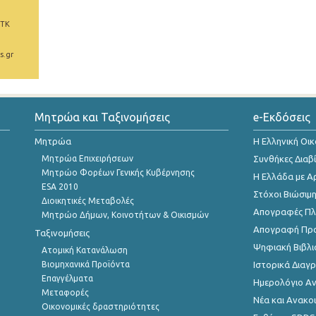
 ΤΚ
s.gr
Μητρώα και Ταξινομήσεις
e-Εκδόσεις
Μητρώα
Η Ελληνική Οι
Μητρώα Επιχειρήσεων
Συνθήκες Διαβ
Μητρώο Φορέων Γενικής Κυβέρνησης
Η Ελλάδα με Α
ESA 2010
Στόχοι Βιώσιμ
Διοικητικές Μεταβολές
Απογραφές Πλη
Μητρώο Δήμων, Κοινοτήτων & Οικισμών
Απογραφή Πρ
Ταξινομήσεις
Ψηφιακή Βιβλι
Ατομική Κατανάλωση
Βιομηχανικά Προϊόντα
Ιστορικά Δια
Επαγγέλματα
Ημερολόγιο Α
Μεταφορές
Νέα και Ανακο
Οικονομικές δραστηριότητες