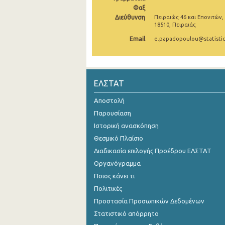
Φαξ
Αυγούστου 2024
Διεύθυνση
Πειραιώς 46 και Επονιτών,
18510, Πειραιάς
Ιουλίου 2024
Email
e.papadopoulou@statistic
Ιουνίου 2024
Μαΐου 2024
ΕΛΣΤΑΤ
Απριλίου 2024
Αποστολή
Μαρτίου 2024
Παρουσίαση
Φεβρουαρίου 2024
Ιστορική ανασκόπηση
Θεσμικό Πλαίσιο
Ιανουαρίου 2024
Διαδικασία επιλογής Προέδρου ΕΛΣΤΑΤ
Δεκεμβρίου 2023
Οργανόγραμμα
Ποιος κάνει τι
Νοεμβρίου 2023
Πολιτικές
Οκτωβρίου 2023
Προστασία Προσωπικών Δεδομένων
Στατιστικό απόρρητο
Σεπτεμβρίου 2023