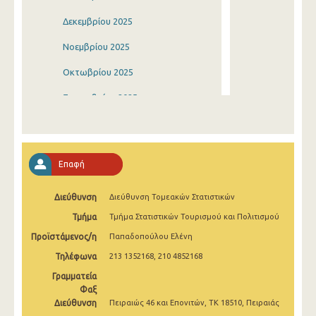
Δεκεμβρίου 2025
Νοεμβρίου 2025
Οκτωβρίου 2025
Σεπτεμβρίου 2025
Αυγούστου 2025
Ιουλίου 2025
Επαφή
Ιουνίου 2025
Διεύθυνση
Διεύθυνση Τομεακών Στατιστικών
Μαΐου 2025
Τμήμα
Τμήμα Στατιστικών Τουρισμού και Πολιτισμού
Απριλίου 2025
Προϊστάμενος/η
Παπαδοπούλου Ελένη
Μαρτίου 2025
Τηλέφωνα
213 1352168, 210 4852168
Φεβρουαρίου 2025
Γραμματεία
Φαξ
Ιανουαρίου 2025
Διεύθυνση
Πειραιώς 46 και Επονιτών, ΤΚ 18510, Πειραιάς