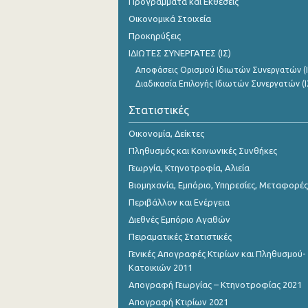
Προγράμματα και Εκθέσεις
Αυγούστου 2023
Οικονομικά Στοιχεία
Ιουλίου 2023
Προκηρύξεις
ΙΔΙΩΤΕΣ ΣΥΝΕΡΓΑΤΕΣ (ΙΣ)
Ιουνίου 2023
Αποφάσεις Ορισμού Ιδιωτών Συνεργατών (Ι
Μαΐου 2023
Διαδικασία Επιλογής Ιδιωτών Συνεργατών (Ι
Απριλίου 2023
Στατιστικές
Μαρτίου 2023
Οικονομία, Δείκτες
Πληθυσμός και Κοινωνικές Συνθήκες
Φεβρουαρίου 2023
Γεωργία, Κτηνοτροφία, Αλιεία
Ιανουαρίου 2023
Βιομηχανία, Εμπόριο, Υπηρεσίες, Μεταφορές
Περιβάλλον και Ενέργεια
Δεκεμβρίου 2022
Διεθνές Εμπόριο Αγαθών
Νοεμβρίου 2022
Πειραματικές Στατιστικές
Γενικές Απογραφές Κτιρίων και Πληθυσμού-
Οκτωβρίου 2022
Κατοικιών 2011
Σεπτεμβρίου 2022
Απογραφή Γεωργίας – Κτηνοτροφίας 2021
Απογραφή Κτιρίων 2021
Αυγούστου 2022