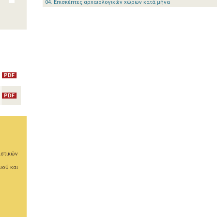
04. Επισκέπτες αρχαιολογικών χώρων κατά μήνα
ιστικών
μού και