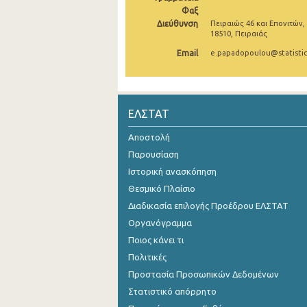
Φαξ
Αυγούστου 2024
Διεύθυνση
Πειραιώς 46 και Επονιτών,
18510, Πειραιάς
Ιουλίου 2024
Email
e.papadopoulou@statistic
Ιουνίου 2024
Μαΐου 2024
ΕΛΣΤΑΤ
Απριλίου 2024
Αποστολή
Μαρτίου 2024
Παρουσίαση
Φεβρουαρίου 2024
Ιστορική ανασκόπηση
Θεσμικό Πλαίσιο
Ιανουαρίου 2024
Διαδικασία επιλογής Προέδρου ΕΛΣΤΑΤ
Δεκεμβρίου 2023
Οργανόγραμμα
Ποιος κάνει τι
Νοεμβρίου 2023
Πολιτικές
Οκτωβρίου 2023
Προστασία Προσωπικών Δεδομένων
Στατιστικό απόρρητο
Σεπτεμβρίου 2023