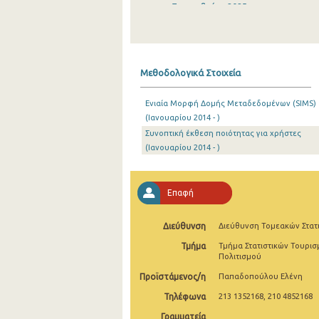
Σεπτεμβρίου 2025
Αυγούστου 2025
Ιουλίου 2025
Μεθοδολογικά Στοιχεία
Ιουνίου 2025
Ενιαία Μορφή Δομής Μεταδεδομένων (SIMS)
Μαΐου 2025
(Ιανουαρίου 2014 - )
Συνοπτική έκθεση ποιότητας για χρήστες
Απριλίου 2025
(Ιανουαρίου 2014 - )
Μαρτίου 2025
Φεβρουαρίου 2025
Επαφή
Ιανουαρίου 2025
Διεύθυνση
Διεύθυνση Τομεακών Στατ
Δεκεμβρίου 2024
Τμήμα
Τμήμα Στατιστικών Τουρισ
Πολιτισμού
Νοεμβρίου 2024
Προϊστάμενος/η
Παπαδοπούλου Ελένη
Οκτωβρίου 2024
Τηλέφωνα
213 1352168, 210 4852168
Σεπτεμβρίου 2024
Γραμματεία