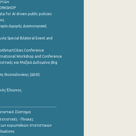
ηστών
WORKSHOP
a for AI driven public policies
ρος
αρία-Διμερής Διασυνοριακή
νία Special Bilateral Event and
cs4SmartCities Conference
ernational Workshop and Conference
ιστικές και Μαζικά Δεδομένα (Big
ση Θεσσαλονίκης (ΔΕΘ)
κός Έλεγχος
τιστικό Σύστημα
ατιστικές - Πίνακες
των ευρωπαΪκών στατιστικών
lisations