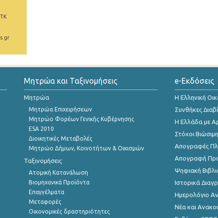
 ΤΚ
s.gr
Μητρώα και Ταξινομήσεις
e-Εκδόσεις
Μητρώα
Η Ελληνική Οι
Μητρώα Επιχειρήσεων
Συνθήκες Διαβ
Μητρώο Φορέων Γενικής Κυβέρνησης
Η Ελλάδα με Α
ESA 2010
Στόχοι Βιώσιμ
Διοικητικές Μεταβολές
Απογραφές Πλη
Μητρώο Δήμων, Κοινοτήτων & Οικισμών
Απογραφή Πρ
Ταξινομήσεις
Ψηφιακή Βιβλι
Ατομική Κατανάλωση
Βιομηχανικά Προϊόντα
Ιστορικά Δια
Επαγγέλματα
Ημερολόγιο Α
Μεταφορές
Νέα και Ανακο
Οικονομικές δραστηριότητες