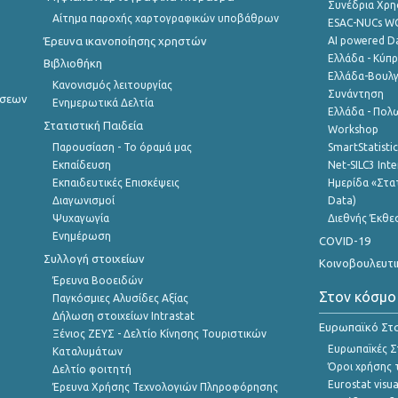
Συνέδρια Χρ
Αίτημα παροχής χαρτογραφικών υποβάθρων
ESAC-NUCs 
Έρευνα ικανοποίησης χρηστών
AI powered Dat
Ελλάδα - Κύπ
Βιβλιοθήκη
Ελλάδα-Βουλγ
Κανονισμός λειτουργίας
Συνάντηση
ήσεων
Ενημερωτικά Δελτία
Ελλάδα - Πολω
Στατιστική Παιδεία
Workshop
Παρουσίαση - Το όραμά μας
SmartStatisti
Εκπαίδευση
Net-SILC3 Int
Εκπαιδευτικές Επισκέψεις
Ημερίδα «Στατ
Διαγωνισμοί
Data)
Ψυχαγωγία
Διεθνής Έκθε
Ενημέρωση
COVID-19
Συλλογή στοιχείων
Κοινοβουλευτι
Έρευνα Βοοειδών
Στον κόσμο
Παγκόσμιες Αλυσίδες Αξίας
Δήλωση στοιχείων Intrastat
Ευρωπαϊκό Στα
Ξένιος ΖΕΥΣ - Δελτίο Κίνησης Τουριστικών
Ευρωπαϊκές Στ
Καταλυμάτων
Όροι χρήσης 
Δελτίο φοιτητή
Eurostat visua
Έρευνα Χρήσης Τεχνολογιών Πληροφόρησης