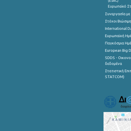
(ESAC)
Ευρωπαϊκό Στ
Συνεργασία με
Στόχοι Βιώσιμ
International D
Ευρωπαϊκή Ημέ
Παγκόσμια Ημέ
European Big 
SDDS - Οικονο
δεδομένα
Στατιστική Επ
STATCOM)