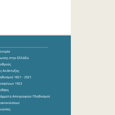
κονομία
ίωσης στην Ελλάδα
ριθμούς
ης Ανάπτυξης
θυσμού 1821 - 2021
οσφύγων 1923
οθήκη
γράμματα Απογραφών Πληθυσμού
νακοινώσεων
ινώσεις