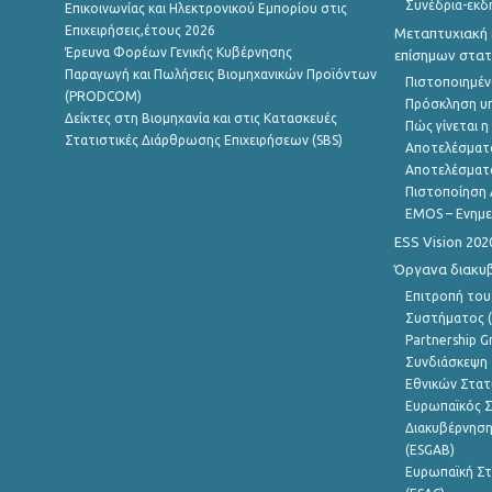
Συνέδρια-εκδ
Επικοινωνίας και Ηλεκτρονικού Εμπορίου στις
Επιχειρήσεις,έτους 2026
Μεταπτυχιακή 
Έρευνα Φορέων Γενικής Κυβέρνησης
επίσημων στατ
Παραγωγή και Πωλήσεις Βιομηχανικών Προϊόντων
Πιστοποιημέν
(PRODCOM)
Πρόσκληση υ
Δείκτες στη Βιομηχανία και στις Κατασκευές
Πώς γίνεται 
Στατιστικές Διάρθρωσης Επιχειρήσεων (SBS)
Αποτελέσματ
Αποτελέσματ
Πιστοποίηση 
EMOS – Ενημε
ESS Vision 202
Όργανα διακυ
Επιτροπή του
Συστήματος (
Partnership G
Συνδιάσκεψη 
Εθνικών Στατ
Ευρωπαϊκός Σ
Διακυβέρνηση
(ESGAB)
Ευρωπαϊκή Στ