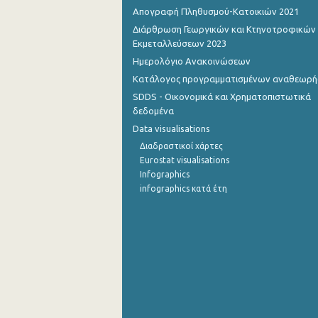
Απογραφή Πληθυσμού-Κατοικιών 2021
Ιουλίου 2022
Διάρθρωση Γεωργικών και Κτηνοτροφικών
Εκμεταλλεύσεων 2023
Ιουνίου 2022
Ημερολόγιο Ανακοινώσεων
Μαΐου 2022
Κατάλογος προγραμματισμένων αναθεωρ
SDDS - Οικονομικά και Χρηματοπιστωτικά
Απριλίου 2022
δεδομένα
Μαρτίου 2022
Data visualisations
Διαδραστικοί χάρτες
Φεβρουαρίου 2022
Eurostat visualisations
Infographics
Ιανουαρίου 2022
infographics κατά έτη
Δεκεμβρίου 2021
Νοεμβρίου 2021
Οκτωβρίου 2021
Σεπτεμβρίου 2021
Αυγούστου 2021