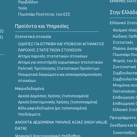
Εκθέσεις SDDS
Περιβάλλον
Υγεία
Στην Ελλάδ
Γλωσσάρι Ποιότητας του ΕΣΣ
Ελληνικό Στατ
Προϊόντα και Υπηρεσίες
Θεσμικό πλαί
Σ)
Στατιστικά στοιχεία
Κώδικας Ορθή
Σ)
Στατιστικές
ΟΔΗΓΙΕΣ ΓΙΑ ΕΓΓΡΑΦΗ ΚΑΙ ΥΠΟΒΟΛΗ ΑΙΤΗΜΑΤΟΣ
Πλαίσιο Διασ
ΠΑΡΟΧΗΣ ΣΤΑΤΙΣΤΙΚΩΝ ΣΤΟΙΧΕΙΩΝ
Γλωσσάρι Ποι
Αίτημα παροχής στατιστικών στοιχείων
Φορείς του 
Αίτημα για υποστήριξη ευρωπαϊκών στατιστικών
Συντονιστική
Πολιτική Τιμολόγησης Στατιστικών Προϊόντων
Συμβουλευτικ
Πνευματικά δικαιώματα και επαναχρησιμοποίηση
Συμβουλευτικ
στοιχείων
Μνημόνια συν
Μικροδεδομένα
Πιστοποίηση 
Αρχεία Δημόσιας Χρήσης (τυποποιημένα)
Επιθεώρηση Ο
Αρχεία Επιστημονικής Χρήσης (τυποποιημένα)
Επιθεώρηση Ο
Άλλα μικροδεδομένα (μη τυποποιημένα)
Ελληνικό Στα
Υποδείγματα
Προγράμματα κ
ANOIXTA ΔΕΔΟΜΕΝΑ ΥΨΗΛΗΣ ΑΞΙΑΣ (HIGH VALUE
Συνέδρια και 
DATA)
Συνεντεύξεις
Ψηφιακά Χαρτογραφικά Υπόβαθρα