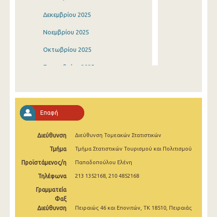
Δεκεμβρίου 2025
Νοεμβρίου 2025
Οκτωβρίου 2025
Σεπτεμβρίου 2025
Αυγούστου 2025
Ιουλίου 2025
Επαφή
Ιουνίου 2025
Διεύθυνση
Διεύθυνση Τομεακών Στατιστικών
Μαΐου 2025
Τμήμα
Τμήμα Στατιστικών Τουρισμού και Πολιτισμού
Απριλίου 2025
Προϊστάμενος/η
Παπαδοπούλου Ελένη
Μαρτίου 2025
Τηλέφωνα
213 1352168, 210 4852168
Φεβρουαρίου 2025
Γραμματεία
Φαξ
Ιανουαρίου 2025
Διεύθυνση
Πειραιώς 46 και Επονιτών, ΤΚ 18510, Πειραιάς