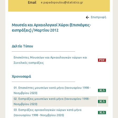
Email
e.papadopoulou@statistics.gr
Δεκεμβρίου 2024
Νοεμβρίου 2024
Επιστροφή
Οκτωβρίου 2024
Μουσεία και Αρχαιολογικοί Χώροι (Επισκέψεις-
εισπράξεις) / Μαρτίου 2012
Σεπτεμβρίου 2024
Αυγούστου 2024
Δελτίο Τύπου
Ιουλίου 2024
Επισκέπτες Μουσείων και Αρχαιολογικών χώρων και
Ιουνίου 2024
Συνολικές εισπράξεις
Μαΐου 2024
Χρονοσειρά
Απριλίου 2024
01. Επισκέπτες μουσείων κατά μήνα (Ιανουαρίου 1998 -
Μαρτίου 2024
Νοεμβρίου 2020)
Φεβρουαρίου 2024
02. Εισπράξεις μουσείων κατά μήνα (Ιανουαρίου 1998 -
Νοεμβρίου 2020)
Ιανουαρίου 2024
03. Εισπράξεις αρχαιολογικών χώρων κατά μήνα
(Ιανουαρίου 1998 - Νοεμβρίου 2020)
Δεκεμβρίου 2023