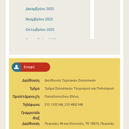
Δεκεμβρίου 2025
Νοεμβρίου 2025
Οκτωβρίου 2025
Σεπτεμβρίου 2025
Αυγούστου 2025
Ιουλίου 2025
Επαφή
Ιουνίου 2025
Διεύθυνση
Διεύθυνση Τομεακών Στατιστικών
Μαΐου 2025
Τμήμα
Τμήμα Στατιστικών Τουρισμού και Πολιτισμού
Απριλίου 2025
Προϊστάμενος/η
Παπαδοπούλου Ελένη
Μαρτίου 2025
Τηλέφωνα
213 1352168, 210 4852168
Φεβρουαρίου 2025
Γραμματεία
Φαξ
Ιανουαρίου 2025
Διεύθυνση
Πειραιώς 46 και Επονιτών, ΤΚ 18510, Πειραιάς