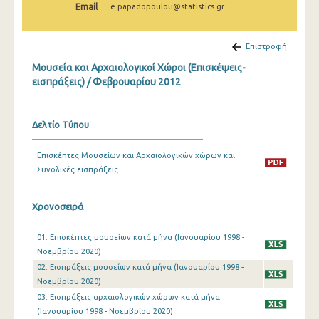
Email
e.papadopoulou@statistics.gr
Δεκεμβρίου 2024
Νοεμβρίου 2024
Επιστροφή
Οκτωβρίου 2024
Μουσεία και Αρχαιολογικοί Χώροι (Επισκέψεις-
εισπράξεις) / Φεβρουαρίου 2012
Σεπτεμβρίου 2024
Αυγούστου 2024
Δελτίο Τύπου
Ιουλίου 2024
Επισκέπτες Μουσείων και Αρχαιολογικών χώρων και
Ιουνίου 2024
Συνολικές εισπράξεις
Μαΐου 2024
Χρονοσειρά
Απριλίου 2024
01. Επισκέπτες μουσείων κατά μήνα (Ιανουαρίου 1998 -
Μαρτίου 2024
Νοεμβρίου 2020)
Φεβρουαρίου 2024
02. Εισπράξεις μουσείων κατά μήνα (Ιανουαρίου 1998 -
Νοεμβρίου 2020)
Ιανουαρίου 2024
03. Εισπράξεις αρχαιολογικών χώρων κατά μήνα
(Ιανουαρίου 1998 - Νοεμβρίου 2020)
Δεκεμβρίου 2023