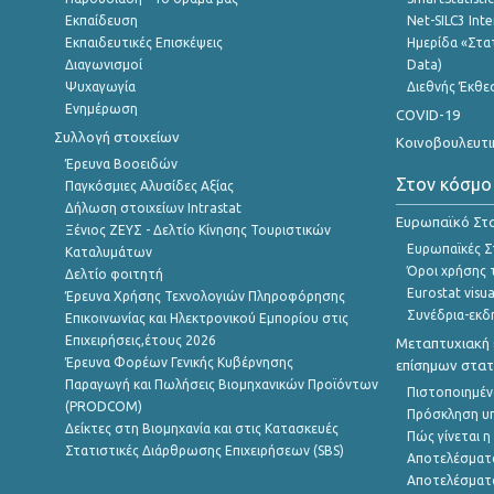
Εκπαίδευση
Net-SILC3 Int
Εκπαιδευτικές Επισκέψεις
Ημερίδα «Στατ
Διαγωνισμοί
Data)
Ψυχαγωγία
Διεθνής Έκθε
Ενημέρωση
COVID-19
Συλλογή στοιχείων
Κοινοβουλευτι
Έρευνα Βοοειδών
Στον κόσμο
Παγκόσμιες Αλυσίδες Αξίας
Δήλωση στοιχείων Intrastat
Ευρωπαϊκό Στα
Ξένιος ΖΕΥΣ - Δελτίο Κίνησης Τουριστικών
Ευρωπαϊκές Στ
Καταλυμάτων
Όροι χρήσης 
Δελτίο φοιτητή
Eurostat visua
Έρευνα Χρήσης Τεχνολογιών Πληροφόρησης
Συνέδρια-εκδ
Επικοινωνίας και Ηλεκτρονικού Εμπορίου στις
Επιχειρήσεις,έτους 2026
Μεταπτυχιακή 
Έρευνα Φορέων Γενικής Κυβέρνησης
επίσημων στατ
Παραγωγή και Πωλήσεις Βιομηχανικών Προϊόντων
Πιστοποιημέν
(PRODCOM)
Πρόσκληση υ
Δείκτες στη Βιομηχανία και στις Κατασκευές
Πώς γίνεται 
Στατιστικές Διάρθρωσης Επιχειρήσεων (SBS)
Αποτελέσματ
Αποτελέσματ