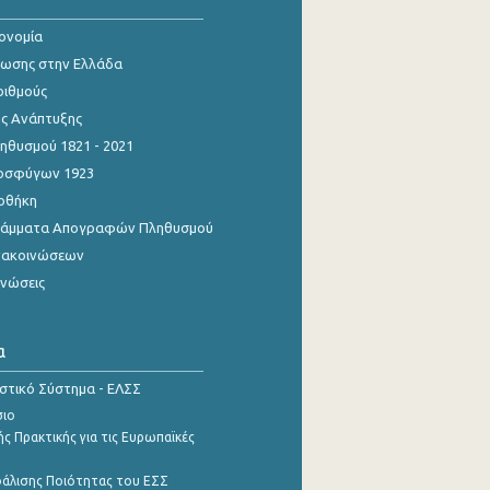
κονομία
ίωσης στην Ελλάδα
ριθμούς
ης Ανάπτυξης
θυσμού 1821 - 2021
οσφύγων 1923
οθήκη
γράμματα Απογραφών Πληθυσμού
νακοινώσεων
ινώσεις
α
ιστικό Σύστημα - ΕΛΣΣ
σιο
ς Πρακτικής για τις Ευρωπαϊκές
φάλισης Ποιότητας του ΕΣΣ