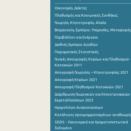
Αυγούστου 2023
Οικονομία, Δείκτες
Ιουλίου 2023
Πληθυσμός και Κοινωνικές Συνθήκες
Γεωργία, Κτηνοτροφία, Αλιεία
Ιουνίου 2023
Βιομηχανία, Εμπόριο, Υπηρεσίες, Μεταφορές
Μαΐου 2023
Περιβάλλον και Ενέργεια
Διεθνές Εμπόριο Αγαθών
Απριλίου 2023
Πειραματικές Στατιστικές
Μαρτίου 2023
Γενικές Απογραφές Κτιρίων και Πληθυσμού-
Κατοικιών 2011
Φεβρουαρίου 2023
Απογραφή Γεωργίας – Κτηνοτροφίας 2021
Ιανουαρίου 2023
Απογραφή Κτιρίων 2021
Απογραφή Πληθυσμού-Κατοικιών 2021
Δεκεμβρίου 2022
Διάρθρωση Γεωργικών και Κτηνοτροφικών
Νοεμβρίου 2022
Εκμεταλλεύσεων 2023
Ημερολόγιο Ανακοινώσεων
Οκτωβρίου 2022
Κατάλογος προγραμματισμένων αναθεωρ
Σεπτεμβρίου 2022
SDDS - Οικονομικά και Χρηματοπιστωτικά
δεδομένα
Αυγούστου 2022