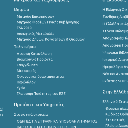
Μητρώα
Η Ελληνική Οι
Μητρώα Επιχειρήσεων
Συνθήκες Διαβ
Μητρώο Φορέων Γενικής Κυβέρνησης
Η Ελλάδα με Α
ESA 2010
Στόχοι Βιώσιμ
Διοικητικές Μεταβολές
Απογραφές Πλη
Μητρώο Δήμων, Κοινοτήτων & Οικισμών
Απογραφή Πρ
Ταξινομήσεις
Ψηφιακή Βιβλι
Ατομική Κατανάλωση
Βιομηχανικά Προϊόντα
Ιστορικά Δια
Επαγγέλματα
Ημερολόγιο Α
Μεταφορές
Νέα και Ανακο
Οικονομικές δραστηριότητες
Εκθέσεις SDDS
Περιβάλλον
Υγεία
Στην Ελλάδ
Γλωσσάρι Ποιότητας του ΕΣΣ
Ελληνικό Στατ
Προϊόντα και Υπηρεσίες
Θεσμικό πλαί
Σ)
Στατιστικά στοιχεία
Κώδικας Ορθή
Σ)
Στατιστικές
ΟΔΗΓΙΕΣ ΓΙΑ ΕΓΓΡΑΦΗ ΚΑΙ ΥΠΟΒΟΛΗ ΑΙΤΗΜΑΤΟΣ
Πλαίσιο Διασ
ΠΑΡΟΧΗΣ ΣΤΑΤΙΣΤΙΚΩΝ ΣΤΟΙΧΕΙΩΝ