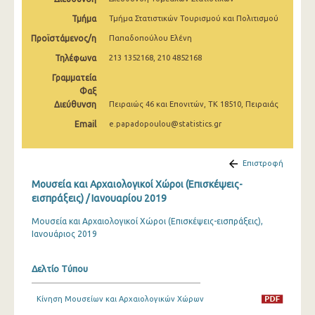
Δεκεμβρίου 2024
Τμήμα
Τμήμα Στατιστικών Τουρισμού και Πολιτισμού
Νοεμβρίου 2024
Προϊστάμενος/η
Παπαδοπούλου Ελένη
Τηλέφωνα
213 1352168, 210 4852168
Οκτωβρίου 2024
Γραμματεία
Σεπτεμβρίου 2024
Φαξ
Διεύθυνση
Πειραιώς 46 και Επονιτών, ΤΚ 18510, Πειραιάς
Αυγούστου 2024
Email
e.papadopoulou@statistics.gr
Ιουλίου 2024
Ιουνίου 2024
Επιστροφή
Μουσεία και Αρχαιολογικοί Χώροι (Επισκέψεις-
Μαΐου 2024
εισπράξεις) / Ιανουαρίου 2019
Απριλίου 2024
Μουσεία και Αρχαιολογικοί Χώροι (Επισκέψεις-εισπράξεις),
Ιανουάριος 2019
Μαρτίου 2024
Φεβρουαρίου 2024
Δελτίο Τύπου
Ιανουαρίου 2024
Κίνηση Μουσείων και Αρχαιολογικών Χώρων
Δεκεμβρίου 2023