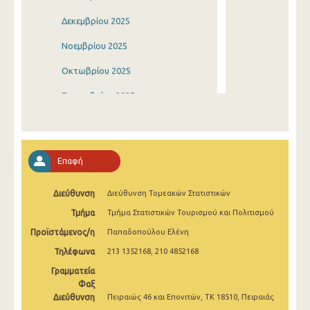
Δεκεμβρίου 2025
Νοεμβρίου 2025
Οκτωβρίου 2025
Σεπτεμβρίου 2025
Αυγούστου 2025
Ιουλίου 2025
Επαφή
Ιουνίου 2025
Διεύθυνση
Διεύθυνση Τομεακών Στατιστικών
Μαΐου 2025
Τμήμα
Τμήμα Στατιστικών Τουρισμού και Πολιτισμού
Απριλίου 2025
Προϊστάμενος/η
Παπαδοπούλου Ελένη
Μαρτίου 2025
Τηλέφωνα
213 1352168, 210 4852168
Φεβρουαρίου 2025
Γραμματεία
Φαξ
Ιανουαρίου 2025
Διεύθυνση
Πειραιώς 46 και Επονιτών, ΤΚ 18510, Πειραιάς