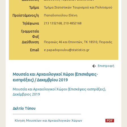
Δεκεμβρίου 2024
Τμήμα
Τμήμα Στατιστικών Τουρισμού και Πολιτισμού
Νοεμβρίου 2024
Προϊστάμενος/η
Παπαδοπούλου Ελένη
Τηλέφωνα
213 1352168, 210 4852168
Οκτωβρίου 2024
Γραμματεία
Σεπτεμβρίου 2024
Φαξ
Διεύθυνση
Πειραιώς 46 και Επονιτών, ΤΚ 18510, Πειραιάς
Αυγούστου 2024
Email
e.papadopoulou@statistics.gr
Ιουλίου 2024
Ιουνίου 2024
Επιστροφή
Μουσεία και Αρχαιολογικοί Χώροι (Επισκέψεις-
Μαΐου 2024
εισπράξεις) / Δεκεμβρίου 2019
Απριλίου 2024
Μουσεία και Αρχαιολογικοί Χώροι (Επισκέψεις-εισπράξεις),
Δεκέμβριος 2019
Μαρτίου 2024
Φεβρουαρίου 2024
Δελτίο Τύπου
Ιανουαρίου 2024
Κίνηση Μουσείων και Αρχαιολογικών Χώρων
Δεκεμβρίου 2023