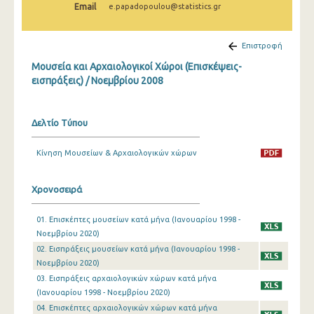
Email
e.papadopoulou@statistics.gr
Δεκεμβρίου 2024
Νοεμβρίου 2024
Επιστροφή
Οκτωβρίου 2024
Μουσεία και Αρχαιολογικοί Χώροι (Επισκέψεις-
εισπράξεις) / Νοεμβρίου 2008
Σεπτεμβρίου 2024
Αυγούστου 2024
Δελτίο Τύπου
Ιουλίου 2024
Κίνηση Μουσείων & Αρχαιολογικών χώρων
Ιουνίου 2024
Μαΐου 2024
Χρονοσειρά
Απριλίου 2024
01. Επισκέπτες μουσείων κατά μήνα (Ιανουαρίου 1998 -
Νοεμβρίου 2020)
Μαρτίου 2024
02. Εισπράξεις μουσείων κατά μήνα (Ιανουαρίου 1998 -
Φεβρουαρίου 2024
Νοεμβρίου 2020)
03. Εισπράξεις αρχαιολογικών χώρων κατά μήνα
Ιανουαρίου 2024
(Ιανουαρίου 1998 - Νοεμβρίου 2020)
04. Επισκέπτες αρχαιολογικών χώρων κατά μήνα
Δεκεμβρίου 2023