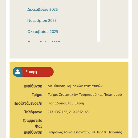
Δεκεμβρίου 2025
Νοεμβρίου 2025
Οκτωβρίου 2025
Σεπτεμβρίου 2025
Αυγούστου 2025
Ιουλίου 2025
Επαφή
Ιουνίου 2025
Διεύθυνση
Διεύθυνση Τομεακών Στατιστικών
Μαΐου 2025
Τμήμα
Τμήμα Στατιστικών Τουρισμού και Πολιτισμού
Απριλίου 2025
Προϊστάμενος/η
Παπαδοπούλου Ελένη
Μαρτίου 2025
Τηλέφωνα
213 1352168, 210 4852168
Φεβρουαρίου 2025
Γραμματεία
Φαξ
Ιανουαρίου 2025
Διεύθυνση
Πειραιώς 46 και Επονιτών, ΤΚ 18510, Πειραιάς