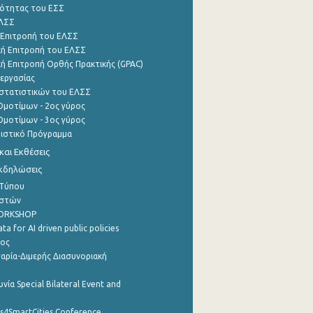
ότητας του ΕΣΣ
ΕΛΣΣ
 Επιτροπή του ΕΛΣΣ
ή Επιτροπή του ΕΛΣΣ
ή Επιτροπή Ορθής Πρακτικής (GPAC)
εργασίας
στατιστικών του ΕΛΣΣ
μοτίμων - 2ος γύρος
μοτίμων - 3ος γύρος
τιστικό Πρόγραμμα
αι Εκθέσεις
Εκδηλώσεις
 Τύπου
ηστών
WORKSHOP
a for AI driven public policies
ρος
αρία-Διμερής Διασυνοριακή
νία Special Bilateral Event and
cs4SmartCities Conference