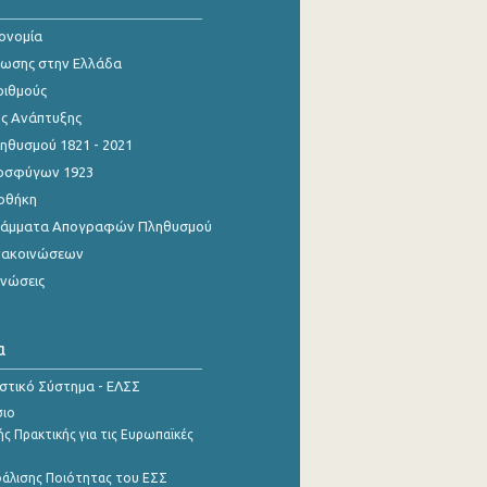
κονομία
ίωσης στην Ελλάδα
ριθμούς
ης Ανάπτυξης
θυσμού 1821 - 2021
οσφύγων 1923
οθήκη
γράμματα Απογραφών Πληθυσμού
νακοινώσεων
ινώσεις
α
ιστικό Σύστημα - ΕΛΣΣ
σιο
ς Πρακτικής για τις Ευρωπαϊκές
φάλισης Ποιότητας του ΕΣΣ