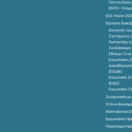
Πιστοποίηση 
EMOS – Ενημε
ESS Vision 202
Όργανα διακυ
Επιτροπή του
Συστήματος (
Partnership G
Συνδιάσκεψη 
Εθνικών Στατ
Ευρωπαϊκός Σ
Διακυβέρνηση
(ESGAB)
Ευρωπαϊκή Στ
(ESAC)
Ευρωπαϊκό Στ
Συνεργασία με
Στόχοι Βιώσιμ
International D
Ευρωπαϊκή Ημέ
Παγκόσμια Ημέ