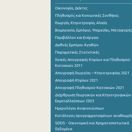
Αυγούστου 2023
Οικονομία, Δείκτες
Ιουλίου 2023
Πληθυσμός και Κοινωνικές Συνθήκες
Γεωργία, Κτηνοτροφία, Αλιεία
Ιουνίου 2023
Βιομηχανία, Εμπόριο, Υπηρεσίες, Μεταφορές
Μαΐου 2023
Περιβάλλον και Ενέργεια
Διεθνές Εμπόριο Αγαθών
Απριλίου 2023
Πειραματικές Στατιστικές
Μαρτίου 2023
Γενικές Απογραφές Κτιρίων και Πληθυσμού-
Κατοικιών 2011
Φεβρουαρίου 2023
Απογραφή Γεωργίας – Κτηνοτροφίας 2021
Ιανουαρίου 2023
Απογραφή Κτιρίων 2021
Απογραφή Πληθυσμού-Κατοικιών 2021
Δεκεμβρίου 2022
Διάρθρωση Γεωργικών και Κτηνοτροφικών
Νοεμβρίου 2022
Εκμεταλλεύσεων 2023
Ημερολόγιο Ανακοινώσεων
Οκτωβρίου 2022
Κατάλογος προγραμματισμένων αναθεωρ
Σεπτεμβρίου 2022
SDDS - Οικονομικά και Χρηματοπιστωτικά
δεδομένα
Αυγούστου 2022