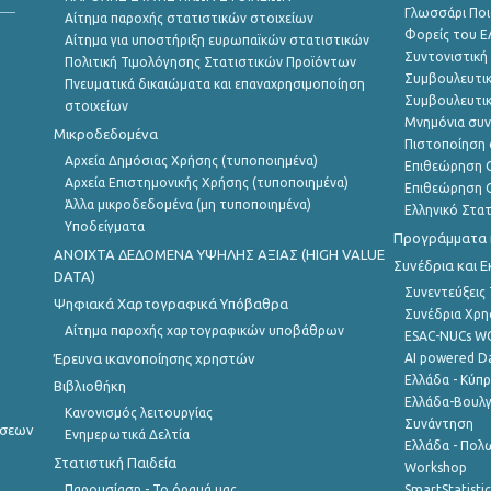
Γλωσσάρι Ποι
Αίτημα παροχής στατιστικών στοιχείων
Φορείς του 
Αίτημα για υποστήριξη ευρωπαϊκών στατιστικών
Συντονιστική
Πολιτική Τιμολόγησης Στατιστικών Προϊόντων
Συμβουλευτικ
Πνευματικά δικαιώματα και επαναχρησιμοποίηση
Συμβουλευτικ
στοιχείων
Μνημόνια συν
Μικροδεδομένα
Πιστοποίηση 
Αρχεία Δημόσιας Χρήσης (τυποποιημένα)
Επιθεώρηση Ο
Αρχεία Επιστημονικής Χρήσης (τυποποιημένα)
Επιθεώρηση Ο
Άλλα μικροδεδομένα (μη τυποποιημένα)
Ελληνικό Στα
Υποδείγματα
Προγράμματα κ
ANOIXTA ΔΕΔΟΜΕΝΑ ΥΨΗΛΗΣ ΑΞΙΑΣ (HIGH VALUE
Συνέδρια και 
DATA)
Συνεντεύξεις
Ψηφιακά Χαρτογραφικά Υπόβαθρα
Συνέδρια Χρ
Αίτημα παροχής χαρτογραφικών υποβάθρων
ESAC-NUCs 
Έρευνα ικανοποίησης χρηστών
AI powered Dat
Ελλάδα - Κύπ
Βιβλιοθήκη
Ελλάδα-Βουλγ
Κανονισμός λειτουργίας
Συνάντηση
ήσεων
Ενημερωτικά Δελτία
Ελλάδα - Πολω
Στατιστική Παιδεία
Workshop
Παρουσίαση - Το όραμά μας
SmartStatisti