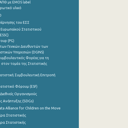
ΑΠΘ με EMOS label
ρωτικό υλικό
0
βέρνησης του ΕΣΣ
 Ευρωπαϊκού Στατιστικού
ESSC)
roup (PG)
των Γενικών Διευθυντών των
ιστικών Υπηρεσιών (DGINS)
υμβουλευτικός Φορέας για τη
 στον τομέα της Στατιστικής
ατιστική Συμβουλευτική Επιτροπή
ατιστικό Φόρουμ (ESF)
 Διεθνείς Οργανισμούς
ης Ανάπτυξης (SDGs)
ata Alliance for Children on the Move
ρα Στατιστικής
ρα Στατιστικής