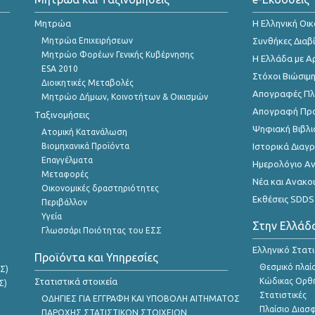
Μητρώα
Η Ελληνική Οι
Μητρώα Επιχειρήσεων
Συνθήκες Διαβ
Μητρώο Φορέων Γενικής Κυβέρνησης
Η Ελλάδα με Α
ESA 2010
Στόχοι Βιώσιμ
Διοικητικές Μεταβολές
Απογραφές Πλη
Μητρώο Δήμων, Κοινοτήτων & Οικισμών
Απογραφή Πρ
Ταξινομήσεις
Ψηφιακή Βιβλι
Ατομική Κατανάλωση
Βιομηχανικά Προϊόντα
Ιστορικά Δια
Επαγγέλματα
Ημερολόγιο Α
Μεταφορές
Νέα και Ανακο
Οικονομικές δραστηριότητες
Εκθέσεις SDDS
Περιβάλλον
Υγεία
Στην Ελλάδ
Γλωσσάρι Ποιότητας του ΕΣΣ
Ελληνικό Στατ
Προϊόντα και Υπηρεσίες
Θεσμικό πλαί
Σ)
Στατιστικά στοιχεία
Κώδικας Ορθή
Σ)
Στατιστικές
ΟΔΗΓΙΕΣ ΓΙΑ ΕΓΓΡΑΦΗ ΚΑΙ ΥΠΟΒΟΛΗ ΑΙΤΗΜΑΤΟΣ
Πλαίσιο Διασ
ΠΑΡΟΧΗΣ ΣΤΑΤΙΣΤΙΚΩΝ ΣΤΟΙΧΕΙΩΝ