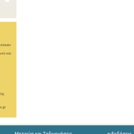
ιστικών
μού και
 ΤΚ
s.gr
Μητρώα και Ταξινομήσεις
e-Εκδόσεις