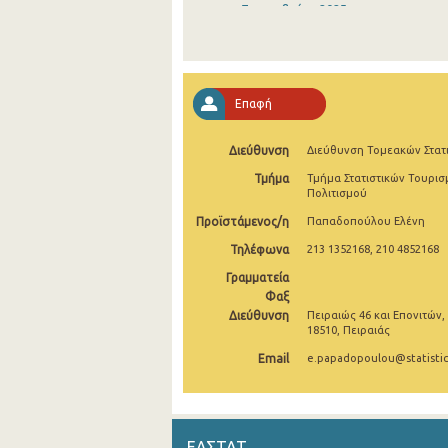
Σεπτεμβρίου 2025
Αυγούστου 2025
Ιουλίου 2025
Επαφή
Ιουνίου 2025
Διεύθυνση
Διεύθυνση Τομεακών Στατ
Μαΐου 2025
Τμήμα
Τμήμα Στατιστικών Τουρισ
Απριλίου 2025
Πολιτισμού
Προϊστάμενος/η
Παπαδοπούλου Ελένη
Μαρτίου 2025
Τηλέφωνα
213 1352168, 210 4852168
Φεβρουαρίου 2025
Γραμματεία
Ιανουαρίου 2025
Φαξ
Διεύθυνση
Πειραιώς 46 και Επονιτών,
18510, Πειραιάς
Δεκεμβρίου 2024
Email
e.papadopoulou@statistic
Νοεμβρίου 2024
Οκτωβρίου 2024
Σεπτεμβρίου 2024
ΕΛΣΤΑΤ