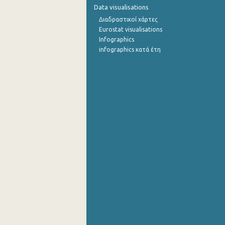
Data visualisations
Ιουλίου 2022
Διαδραστικοί χάρτες
Eurostat visualisations
Ιουνίου 2022
Infographics
infographics κατά έτη
Μαΐου 2022
Απριλίου 2022
Μαρτίου 2022
Φεβρουαρίου 2022
Ιανουαρίου 2022
Δεκεμβρίου 2021
Νοεμβρίου 2021
Οκτωβρίου 2021
Σεπτεμβρίου 2021
Αυγούστου 2021