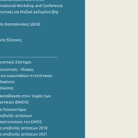
ernational Workshop and Conference
ιστικές και Μαζικά Δεδομένα (Big
ση Θεσσαλονίκης (ΔΕΘ)
κός Έλεγχος
τιστικό Σύστημα
ατιστικές - Πίνακες
των ευρωπαΪκών στατιστικών
lisations
ηλώσεις
εκπαίδευση στον τομέα των
ιστικών (EMOS)
α Πανεπιστήμια
ποβολής αιτήσεων
η πιστοποίηση του EMOS
α υποβολής αιτήσεων 2018
α υποβολής αιτήσεων 2021