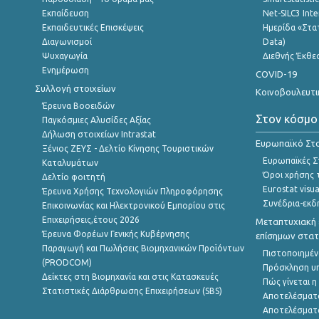
Εκπαίδευση
Net-SILC3 Int
Εκπαιδευτικές Επισκέψεις
Ημερίδα «Στατ
Διαγωνισμοί
Data)
Ψυχαγωγία
Διεθνής Έκθε
Ενημέρωση
COVID-19
Συλλογή στοιχείων
Κοινοβουλευτι
Έρευνα Βοοειδών
Στον κόσμο
Παγκόσμιες Αλυσίδες Αξίας
Δήλωση στοιχείων Intrastat
Ευρωπαϊκό Στα
Ξένιος ΖΕΥΣ - Δελτίο Κίνησης Τουριστικών
Ευρωπαϊκές Στ
Καταλυμάτων
Όροι χρήσης 
Δελτίο φοιτητή
Eurostat visua
Έρευνα Χρήσης Τεχνολογιών Πληροφόρησης
Συνέδρια-εκδ
Επικοινωνίας και Ηλεκτρονικού Εμπορίου στις
Επιχειρήσεις,έτους 2026
Μεταπτυχιακή 
Έρευνα Φορέων Γενικής Κυβέρνησης
επίσημων στατ
Παραγωγή και Πωλήσεις Βιομηχανικών Προϊόντων
Πιστοποιημέν
(PRODCOM)
Πρόσκληση υ
Δείκτες στη Βιομηχανία και στις Κατασκευές
Πώς γίνεται 
Στατιστικές Διάρθρωσης Επιχειρήσεων (SBS)
Αποτελέσματ
Αποτελέσματ