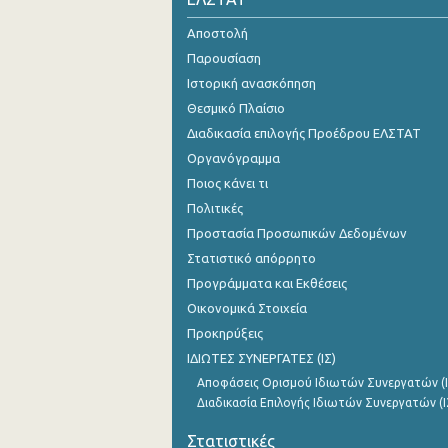
Αυγούστου 2024
Αποστολή
Παρουσίαση
Ιουλίου 2024
Ιστορική ανασκόπηση
Ιουνίου 2024
Θεσμικό Πλαίσιο
Διαδικασία επιλογής Προέδρου ΕΛΣΤΑΤ
Μαΐου 2024
Οργανόγραμμα
Απριλίου 2024
Ποιος κάνει τι
Πολιτικές
Μαρτίου 2024
Προστασία Προσωπικών Δεδομένων
Φεβρουαρίου 2024
Στατιστικό απόρρητο
Ιανουαρίου 2024
Προγράμματα και Εκθέσεις
Οικονομικά Στοιχεία
Δεκεμβρίου 2023
Προκηρύξεις
Νοεμβρίου 2023
ΙΔΙΩΤΕΣ ΣΥΝΕΡΓΑΤΕΣ (ΙΣ)
Αποφάσεις Ορισμού Ιδιωτών Συνεργατών (Ι
Οκτωβρίου 2023
Διαδικασία Επιλογής Ιδιωτών Συνεργατών (Ι
Σεπτεμβρίου 2023
Στατιστικές