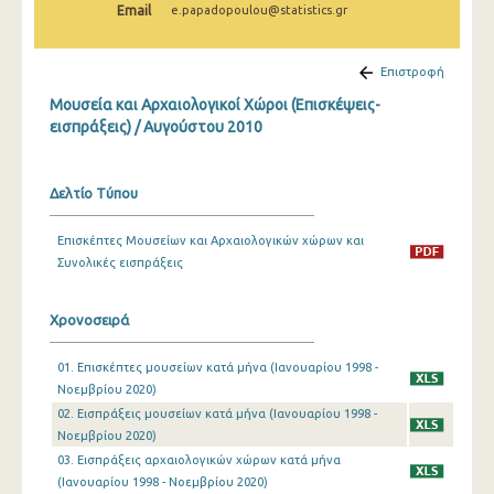
Email
e.papadopoulou@statistics.gr
Δεκεμβρίου 2024
Νοεμβρίου 2024
Επιστροφή
Οκτωβρίου 2024
Μουσεία και Αρχαιολογικοί Χώροι (Επισκέψεις-
εισπράξεις) / Αυγούστου 2010
Σεπτεμβρίου 2024
Αυγούστου 2024
Δελτίο Τύπου
Ιουλίου 2024
Επισκέπτες Μουσείων και Αρχαιολογικών χώρων και
Ιουνίου 2024
Συνολικές εισπράξεις
Μαΐου 2024
Χρονοσειρά
Απριλίου 2024
01. Επισκέπτες μουσείων κατά μήνα (Ιανουαρίου 1998 -
Μαρτίου 2024
Νοεμβρίου 2020)
Φεβρουαρίου 2024
02. Εισπράξεις μουσείων κατά μήνα (Ιανουαρίου 1998 -
Νοεμβρίου 2020)
Ιανουαρίου 2024
03. Εισπράξεις αρχαιολογικών χώρων κατά μήνα
(Ιανουαρίου 1998 - Νοεμβρίου 2020)
Δεκεμβρίου 2023