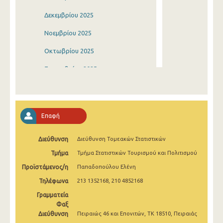
Δεκεμβρίου 2025
Νοεμβρίου 2025
Οκτωβρίου 2025
Σεπτεμβρίου 2025
Αυγούστου 2025
Ιουλίου 2025
Επαφή
Ιουνίου 2025
Διεύθυνση
Διεύθυνση Τομεακών Στατιστικών
Μαΐου 2025
Τμήμα
Τμήμα Στατιστικών Τουρισμού και Πολιτισμού
Απριλίου 2025
Προϊστάμενος/η
Παπαδοπούλου Ελένη
Μαρτίου 2025
Τηλέφωνα
213 1352168, 210 4852168
Φεβρουαρίου 2025
Γραμματεία
Φαξ
Ιανουαρίου 2025
Διεύθυνση
Πειραιώς 46 και Επονιτών, ΤΚ 18510, Πειραιάς