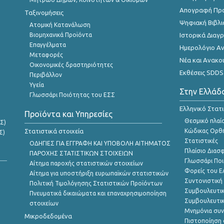
Απογραφή Πρ
Ταξινομήσεις
Ψηφιακή Βιβλι
Ατομική Κατανάλωση
Βιομηχανικά Προϊόντα
Ιστορικά Δια
Επαγγέλματα
Ημερολόγιο Α
Μεταφορές
Νέα και Ανακο
Οικονομικές δραστηριότητες
Εκθέσεις SDDS
Περιβάλλον
Υγεία
Στην Ελλάδ
Γλωσσάρι Ποιότητας του ΕΣΣ
Ελληνικό Στατ
Προϊόντα και Υπηρεσίες
Θεσμικό πλαί
Σ)
Στατιστικά στοιχεία
Κώδικας Ορθή
Σ)
Στατιστικές
ΟΔΗΓΙΕΣ ΓΙΑ ΕΓΓΡΑΦΗ ΚΑΙ ΥΠΟΒΟΛΗ ΑΙΤΗΜΑΤΟΣ
Πλαίσιο Διασ
ΠΑΡΟΧΗΣ ΣΤΑΤΙΣΤΙΚΩΝ ΣΤΟΙΧΕΙΩΝ
Γλωσσάρι Ποι
Αίτημα παροχής στατιστικών στοιχείων
Φορείς του 
Αίτημα για υποστήριξη ευρωπαϊκών στατιστικών
Συντονιστική
Πολιτική Τιμολόγησης Στατιστικών Προϊόντων
Συμβουλευτικ
Πνευματικά δικαιώματα και επαναχρησιμοποίηση
Συμβουλευτικ
στοιχείων
Μνημόνια συν
Μικροδεδομένα
Πιστοποίηση 