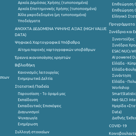
Αρχεία Δημόσιας Χρήσης (τυποποιημένα)
Επιθεώρηση Ο
Αρχεία Επιστημονικής Χρήσης (τυποποιημένα)
Επιθεώρηση Ο
Άλλα μικροδεδομένα (μη τυποποιημένα)
Ελληνικό Στα
Υποδείγματα
Προγράμματα κ
ANOIXTA ΔΕΔΟΜΕΝΑ ΥΨΗΛΗΣ ΑΞΙΑΣ (HIGH VALUE
Συνέδρια και 
DATA)
Συνεντεύξεις
Ψηφιακά Χαρτογραφικά Υπόβαθρα
Συνέδρια Χρ
Αίτημα παροχής χαρτογραφικών υποβάθρων
ESAC-NUCs 
Έρευνα ικανοποίησης χρηστών
AI powered Dat
Ελλάδα - Κύπ
Βιβλιοθήκη
Ελλάδα-Βουλγ
Κανονισμός λειτουργίας
Συνάντηση
ήσεων
Ενημερωτικά Δελτία
Ελλάδα - Πολω
Στατιστική Παιδεία
Workshop
Παρουσίαση - Το όραμά μας
SmartStatisti
Εκπαίδευση
Net-SILC3 Int
Εκπαιδευτικές Επισκέψεις
Ημερίδα «Στατ
Διαγωνισμοί
Data)
Ψυχαγωγία
Διεθνής Έκθε
Ενημέρωση
COVID-19
Συλλογή στοιχείων
Κοινοβουλευτι