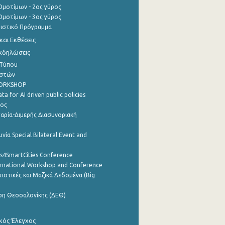
μοτίμων - 2ος γύρος
μοτίμων - 3ος γύρος
τιστικό Πρόγραμμα
αι Εκθέσεις
Εκδηλώσεις
 Τύπου
ηστών
WORKSHOP
a for AI driven public policies
ρος
αρία-Διμερής Διασυνοριακή
νία Special Bilateral Event and
cs4SmartCities Conference
ernational Workshop and Conference
ιστικές και Μαζικά Δεδομένα (Big
ση Θεσσαλονίκης (ΔΕΘ)
κός Έλεγχος