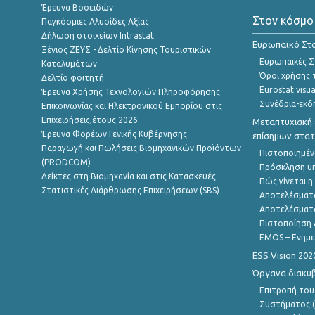
Έρευνα Βοοειδών
Στον κόσμο
Παγκόσμιες Αλυσίδες Αξίας
Δήλωση στοιχείων Intrastat
Ευρωπαϊκό Στα
Ξένιος ΖΕΥΣ - Δελτίο Κίνησης Τουριστικών
Ευρωπαϊκές Στ
Καταλυμάτων
Όροι χρήσης 
Δελτίο φοιτητή
Eurostat visua
Έρευνα Χρήσης Τεχνολογιών Πληροφόρησης
Συνέδρια-εκδ
Επικοινωνίας και Ηλεκτρονικού Εμπορίου στις
Επιχειρήσεις,έτους 2026
Μεταπτυχιακή 
Έρευνα Φορέων Γενικής Κυβέρνησης
επίσημων στατ
Παραγωγή και Πωλήσεις Βιομηχανικών Προϊόντων
Πιστοποιημέν
(PRODCOM)
Πρόσκληση υ
Δείκτες στη Βιομηχανία και στις Κατασκευές
Πώς γίνεται 
Στατιστικές Διάρθρωσης Επιχειρήσεων (SBS)
Αποτελέσματ
Αποτελέσματ
Πιστοποίηση 
EMOS – Ενημε
ESS Vision 202
Όργανα διακυ
Επιτροπή του
Συστήματος (