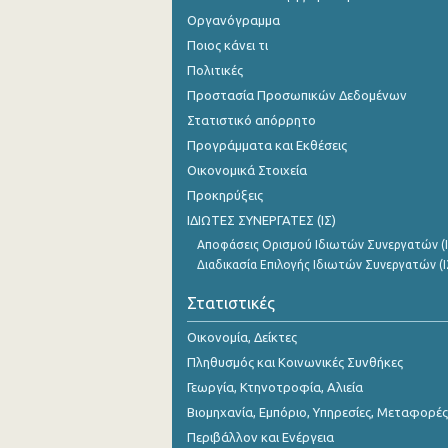
Νοεμβρίου 2023
Οργανόγραμμα
Ποιος κάνει τι
Οκτωβρίου 2023
Πολιτικές
Σεπτεμβρίου 2023
Προστασία Προσωπικών Δεδομένων
Στατιστικό απόρρητο
Αυγούστου 2023
Προγράμματα και Εκθέσεις
Ιουλίου 2023
Οικονομικά Στοιχεία
Ιουνίου 2023
Προκηρύξεις
ΙΔΙΩΤΕΣ ΣΥΝΕΡΓΑΤΕΣ (ΙΣ)
Μαΐου 2023
Αποφάσεις Ορισμού Ιδιωτών Συνεργατών (Ι
Διαδικασία Επιλογής Ιδιωτών Συνεργατών (Ι
Απριλίου 2023
Στατιστικές
Μαρτίου 2023
Οικονομία, Δείκτες
Φεβρουαρίου 2023
Πληθυσμός και Κοινωνικές Συνθήκες
Ιανουαρίου 2023
Γεωργία, Κτηνοτροφία, Αλιεία
Δεκεμβρίου 2022
Βιομηχανία, Εμπόριο, Υπηρεσίες, Μεταφορές
Περιβάλλον και Ενέργεια
Νοεμβρίου 2022