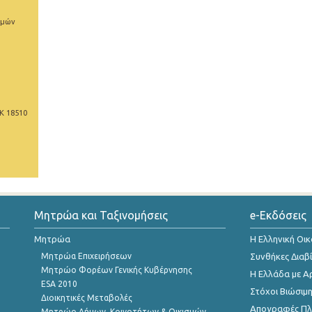
ιμών
Κ 18510
Μητρώα και Ταξινομήσεις
e-Εκδόσεις
Μητρώα
Η Ελληνική Οι
Μητρώα Επιχειρήσεων
Συνθήκες Διαβ
Μητρώο Φορέων Γενικής Κυβέρνησης
Η Ελλάδα με Α
ESA 2010
Στόχοι Βιώσιμ
Διοικητικές Μεταβολές
Απογραφές Πλη
Μητρώο Δήμων, Κοινοτήτων & Οικισμών