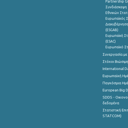
Partnership G
Συνδιάσκεψη 
Εθνικών Στατ
Ευρωπαϊκός Σ
Διακυβέρνηση
(ESGAB)
Ευρωπαϊκή Στ
(ESAC)
Ευρωπαϊκό Στ
Συνεργασία με
Στόχοι Βιώσιμ
International D
Ευρωπαϊκή Ημέ
Παγκόσμια Ημέ
European Big 
SDDS - Οικονο
δεδομένα
Στατιστική Επ
STATCOM)