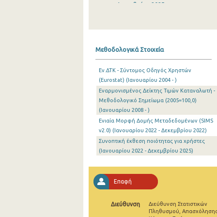
Δεκεμβρίου 2025
Νοεμβρίου 2025
Οκτωβρίου 2025
Μεθοδολογικά Στοιχεία
Σεπτεμβρίου 2025
Εν.ΔΤΚ - Σύντομος Οδηγός Χρηστών
Αυγούστου 2025
(Eurostat) (Ιανουαρίου 2004 - )
Εναρμονισμένος Δείκτης Τιμών Καταναλωτή -
Ιουλίου 2025
Μεθοδολογικό Σημείωμα (2005=100,0)
Ιουνίου 2025
(Ιανουαρίου 2008 - )
Ενιαία Μορφή Δομής Μεταδεδομένων (SIMS
Μαΐου 2025
v2.0) (Ιανουαρίου 2022 - Δεκεμβρίου 2022)
Συνοπτική έκθεση ποιότητας για χρήστες
Απριλίου 2025
(Ιανουαρίου 2022 - Δεκεμβρίου 2025)
Μαρτίου 2025
Φεβρουαρίου 2025
Επαφή
Ιανουαρίου 2025
Διεύθυνση
Διεύθυνση Στατιστικών
Πληθυσμού, Απασχόλησης
Δεκεμβρίου 2024