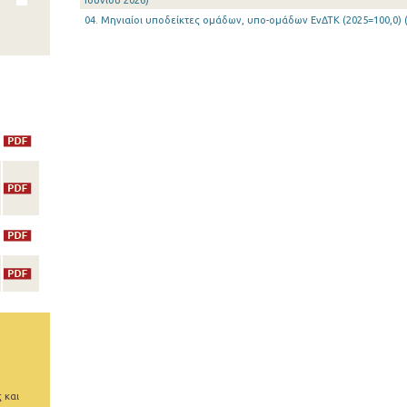
Ιουνίου 2026)
04. Μηνιαίοι υποδείκτες ομάδων, υπο-ομάδων ΕνΔΤΚ (2025=100,0) (
 και