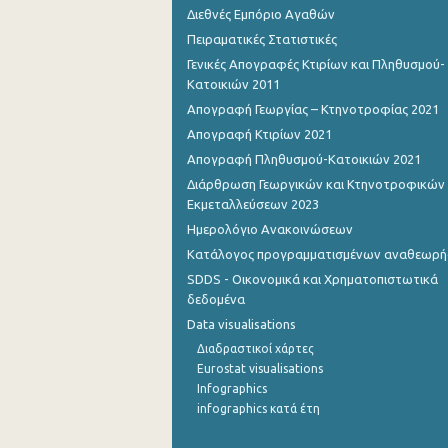
Διεθνές Εμπόριο Αγαθών
Οκτωβρίου 2022
Πειραματικές Στατιστικές
Γενικές Απογραφές Κτιρίων και Πληθυσμού-
Σεπτεμβρίου 2022
Κατοικιών 2011
Αυγούστου 2022
Απογραφή Γεωργίας – Κτηνοτροφίας 2021
Απογραφή Κτιρίων 2021
Ιουλίου 2022
Απογραφή Πληθυσμού-Κατοικιών 2021
Ιουνίου 2022
Διάρθρωση Γεωργικών και Κτηνοτροφικών
Εκμεταλλεύσεων 2023
Μαΐου 2022
Ημερολόγιο Ανακοινώσεων
Απριλίου 2022
Κατάλογος προγραμματισμένων αναθεωρ
SDDS - Οικονομικά και Χρηματοπιστωτικά
Μαρτίου 2022
δεδομένα
Φεβρουαρίου 2022
Data visualisations
Διαδραστικοί χάρτες
Ιανουαρίου 2022
Eurostat visualisations
Infographics
Δεκεμβρίου 2021
infographics κατά έτη
Νοεμβρίου 2021