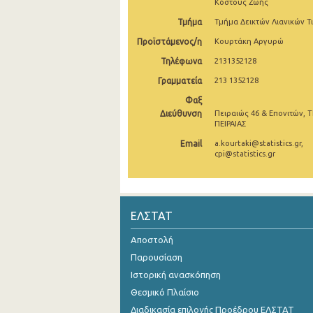
Κόστους Ζωής
Νοεμβρίου 2024
Τμήμα
Τμήμα Δεικτών Λιανικών Τ
Προϊστάμενος/η
Κουρτάκη Αργυρώ
Οκτωβρίου 2024
Τηλέφωνα
2131352128
Σεπτεμβρίου 2024
Γραμματεία
213 1352128
Αυγούστου 2024
Φαξ
Διεύθυνση
Πειραιώς 46 & Επονιτών, Τ
Ιουλίου 2024
ΠΕΙΡΑΙΑΣ
Email
a.kourtaki@statistics.gr,
Ιουνίου 2024
cpi@statistics.gr
Μαΐου 2024
Απριλίου 2024
ΕΛΣΤΑΤ
Μαρτίου 2024
Αποστολή
Φεβρουαρίου 2024
Παρουσίαση
Ιανουαρίου 2024
Ιστορική ανασκόπηση
Θεσμικό Πλαίσιο
Δεκεμβρίου 2023
Διαδικασία επιλογής Προέδρου ΕΛΣΤΑΤ