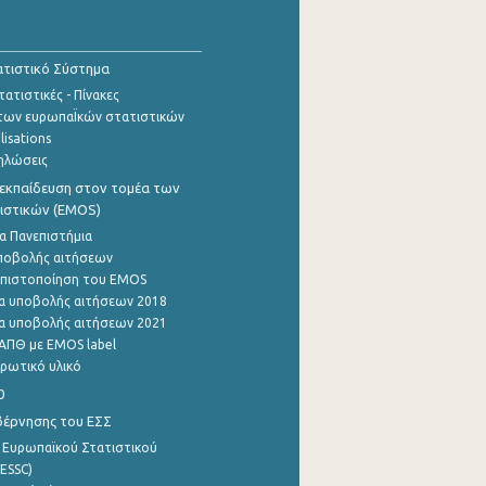
τιστικό Σύστημα
ατιστικές - Πίνακες
των ευρωπαΪκών στατιστικών
lisations
ηλώσεις
εκπαίδευση στον τομέα των
ιστικών (EMOS)
α Πανεπιστήμια
ποβολής αιτήσεων
η πιστοποίηση του EMOS
α υποβολής αιτήσεων 2018
α υποβολής αιτήσεων 2021
ΑΠΘ με EMOS label
ρωτικό υλικό
0
βέρνησης του ΕΣΣ
 Ευρωπαϊκού Στατιστικού
ESSC)