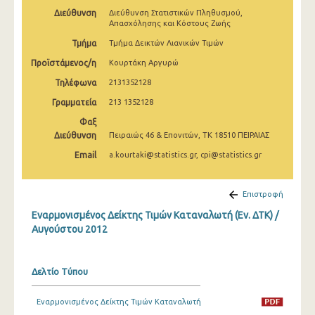
Απριλίου 2025
Διεύθυνση
Διεύθυνση Στατιστικών Πληθυσμού,
Απασχόλησης και Κόστους Ζωής
Μαρτίου 2025
Τμήμα
Τμήμα Δεικτών Λιανικών Τιμών
Φεβρουαρίου 2025
Προϊστάμενος/η
Κουρτάκη Αργυρώ
Τηλέφωνα
2131352128
Ιανουαρίου 2025
Γραμματεία
213 1352128
Δεκεμβρίου 2024
Φαξ
Διεύθυνση
Πειραιώς 46 & Επονιτών, ΤΚ 18510 ΠΕΙΡΑΙΑΣ
Νοεμβρίου 2024
Email
a.kourtaki@statistics.gr, cpi@statistics.gr
Οκτωβρίου 2024
Σεπτεμβρίου 2024
Επιστροφή
Αυγούστου 2024
Εναρμονισμένος Δείκτης Τιμών Καταναλωτή (Εν. ΔΤΚ) /
Αυγούστου 2012
Ιουλίου 2024
Ιουνίου 2024
Δελτίο Τύπου
Μαΐου 2024
Εναρμονισμένος Δείκτης Τιμών Καταναλωτή
Απριλίου 2024