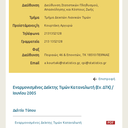
Απριλίου 2025
Διεύθυνση
Διεύθυνση Στατιστικών Πληθυσμού,
Απασχόλησης και Κόστους Ζωής
Μαρτίου 2025
Τμήμα
Τμήμα Δεικτών Λιανικών Τιμών
Φεβρουαρίου 2025
Προϊστάμενος/η
Κουρτάκη Αργυρώ
Τηλέφωνα
2131352128
Ιανουαρίου 2025
Γραμματεία
213 1352128
Δεκεμβρίου 2024
Φαξ
Διεύθυνση
Πειραιώς 46 & Επονιτών, ΤΚ 18510 ΠΕΙΡΑΙΑΣ
Νοεμβρίου 2024
Email
a.kourtaki@statistics.gr, cpi@statistics.gr
Οκτωβρίου 2024
Σεπτεμβρίου 2024
Επιστροφή
Αυγούστου 2024
Εναρμονισμένος Δείκτης Τιμών Καταναλωτή (Εν. ΔΤΚ) /
Ιουνίου 2005
Ιουλίου 2024
Ιουνίου 2024
Δελτίο Τύπου
Μαΐου 2024
Εναρμονισμένος Δείκτης Τιμών Καταναλωτή
Απριλίου 2024