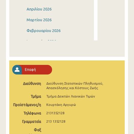
Απριλίου 2026
Μαρτίου 2026
Φεβρουαρίου 2026
Ιανουαρίου 2026
Δεκεμβρίου 2025
Νοεμβρίου 2025
Επαφή
Οκτωβρίου 2025
Διεύθυνση
Διεύθυνση Στατιστικών Πληθυσμού,
Σεπτεμβρίου 2025
Απασχόλησης και Κόστους Ζωής
Αυγούστου 2025
Τμήμα
Τμήμα Δεικτών Λιανικών Τιμών
Προϊστάμενος/η
Κουρτάκη Αργυρώ
Ιουλίου 2025
Τηλέφωνα
2131352128
Ιουνίου 2025
Γραμματεία
213 1352128
Μαΐου 2025
Φαξ