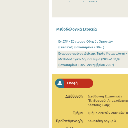
Ιανουαρίου 2026
Δεκεμβρίου 2025
Νοεμβρίου 2025
Μεθοδολογικά Στοιχεία
Οκτωβρίου 2025
Εν.ΔΤΚ - Σύντομος Οδηγός Χρηστών
Σεπτεμβρίου 2025
(Eurostat) (Ιανουαρίου 2004 - )
Εναρμονισμένος Δείκτης Τιμών Καταναλωτή -
Αυγούστου 2025
Μεθοδολογικό Δημοσίευμα (2005=100,0)
Ιουλίου 2025
(Ιανουαρίου 2005 - Δεκεμβρίου 2007)
Ιουνίου 2025
Επαφή
Μαΐου 2025
Απριλίου 2025
Διεύθυνση
Διεύθυνση Στατιστικών
Πληθυσμού, Απασχόλησης
Κόστους Ζωής
Μαρτίου 2025
Τμήμα
Τμήμα Δεικτών Λιανικών Τ
Φεβρουαρίου 2025
Προϊστάμενος/η
Κουρτάκη Αργυρώ
Ιανουαρίου 2025