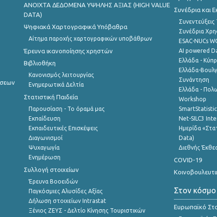
ANOIXTA ΔΕΔΟΜΕΝΑ ΥΨΗΛΗΣ ΑΞΙΑΣ (HIGH VALUE
Συνέδρια και 
DATA)
Συνεντεύξεις
Ψηφιακά Χαρτογραφικά Υπόβαθρα
Συνέδρια Χρ
Αίτημα παροχής χαρτογραφικών υποβάθρων
ESAC-NUCs 
Έρευνα ικανοποίησης χρηστών
AI powered Dat
Ελλάδα - Κύπ
Βιβλιοθήκη
Ελλάδα-Βουλγ
Κανονισμός λειτουργίας
Συνάντηση
ήσεων
Ενημερωτικά Δελτία
Ελλάδα - Πολω
Στατιστική Παιδεία
Workshop
Παρουσίαση - Το όραμά μας
SmartStatisti
Εκπαίδευση
Net-SILC3 Int
Εκπαιδευτικές Επισκέψεις
Ημερίδα «Στατ
Διαγωνισμοί
Data)
Ψυχαγωγία
Διεθνής Έκθε
Ενημέρωση
COVID-19
Συλλογή στοιχείων
Κοινοβουλευτι
Έρευνα Βοοειδών
Στον κόσμο
Παγκόσμιες Αλυσίδες Αξίας
Δήλωση στοιχείων Intrastat
Ευρωπαϊκό Στα
Ξένιος ΖΕΥΣ - Δελτίο Κίνησης Τουριστικών