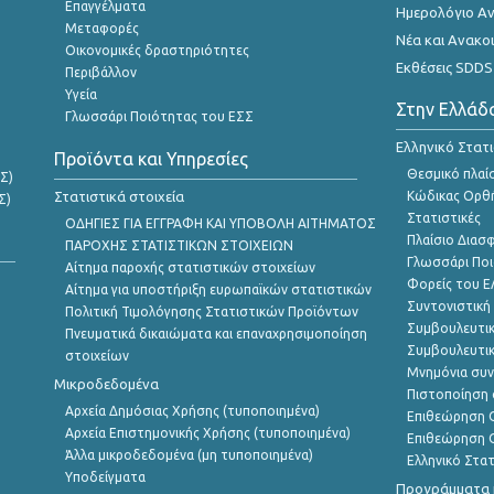
Επαγγέλματα
Ημερολόγιο Α
Μεταφορές
Νέα και Ανακο
Οικονομικές δραστηριότητες
Εκθέσεις SDDS
Περιβάλλον
Υγεία
Στην Ελλάδ
Γλωσσάρι Ποιότητας του ΕΣΣ
Ελληνικό Στατ
Προϊόντα και Υπηρεσίες
Θεσμικό πλαί
Σ)
Στατιστικά στοιχεία
Κώδικας Ορθή
Σ)
Στατιστικές
ΟΔΗΓΙΕΣ ΓΙΑ ΕΓΓΡΑΦΗ ΚΑΙ ΥΠΟΒΟΛΗ ΑΙΤΗΜΑΤΟΣ
Πλαίσιο Διασ
ΠΑΡΟΧΗΣ ΣΤΑΤΙΣΤΙΚΩΝ ΣΤΟΙΧΕΙΩΝ
Γλωσσάρι Ποι
Αίτημα παροχής στατιστικών στοιχείων
Φορείς του 
Αίτημα για υποστήριξη ευρωπαϊκών στατιστικών
Συντονιστική
Πολιτική Τιμολόγησης Στατιστικών Προϊόντων
Συμβουλευτικ
Πνευματικά δικαιώματα και επαναχρησιμοποίηση
Συμβουλευτικ
στοιχείων
Μνημόνια συν
Μικροδεδομένα
Πιστοποίηση 
Αρχεία Δημόσιας Χρήσης (τυποποιημένα)
Επιθεώρηση Ο
Αρχεία Επιστημονικής Χρήσης (τυποποιημένα)
Επιθεώρηση Ο
Άλλα μικροδεδομένα (μη τυποποιημένα)
Ελληνικό Στα
Υποδείγματα
Προγράμματα κ