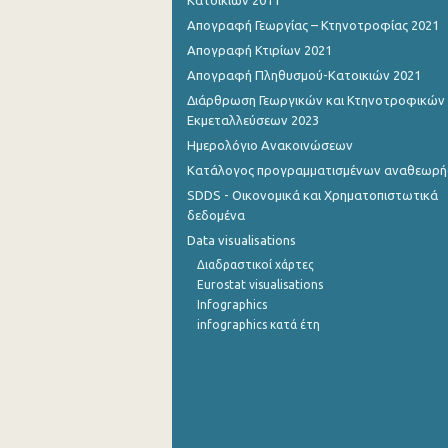
Κατοικιών 2011
Απογραφή Γεωργίας – Κτηνοτροφίας 2021
Νοεμβρίου 2022
Απογραφή Κτιρίων 2021
Οκτωβρίου 2022
Απογραφή Πληθυσμού-Κατοικιών 2021
Διάρθρωση Γεωργικών και Κτηνοτροφικών
Σεπτεμβρίου 2022
Εκμεταλλεύσεων 2023
Αυγούστου 2022
Ημερολόγιο Ανακοινώσεων
Κατάλογος προγραμματισμένων αναθεωρ
Ιουλίου 2022
SDDS - Οικονομικά και Χρηματοπιστωτικά
Ιουνίου 2022
δεδομένα
Data visualisations
Μαΐου 2022
Διαδραστικοί χάρτες
Eurostat visualisations
Απριλίου 2022
Infographics
Μαρτίου 2022
infographics κατά έτη
Φεβρουαρίου 2022
Ιανουαρίου 2022
Δεκεμβρίου 2021