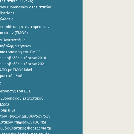
ατιστικές - Πίνακες
των ευρωπαΪκών στατιστικών
lisations
ηλώσεις
εκπαίδευση στον τομέα των
ιστικών (EMOS)
α Πανεπιστήμια
ποβολής αιτήσεων
η πιστοποίηση του EMOS
α υποβολής αιτήσεων 2018
α υποβολής αιτήσεων 2021
ΑΠΘ με EMOS label
ρωτικό υλικό
0
βέρνησης του ΕΣΣ
 Ευρωπαϊκού Στατιστικού
ESSC)
roup (PG)
των Γενικών Διευθυντών των
ιστικών Υπηρεσιών (DGINS)
υμβουλευτικός Φορέας για τη