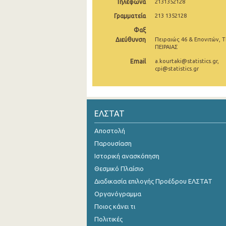
Τηλέφωνα
2131352128
Δεκεμβρίου 2024
Γραμματεία
213 1352128
Φαξ
Νοεμβρίου 2024
Διεύθυνση
Πειραιώς 46 & Επονιτών, Τ
ΠΕΙΡΑΙΑΣ
Οκτωβρίου 2024
Email
a.kourtaki@statistics.gr,
Σεπτεμβρίου 2024
cpi@statistics.gr
Αυγούστου 2024
Ιουλίου 2024
ΕΛΣΤΑΤ
Ιουνίου 2024
Αποστολή
Μαΐου 2024
Παρουσίαση
Ιστορική ανασκόπηση
Απριλίου 2024
Θεσμικό Πλαίσιο
Μαρτίου 2024
Διαδικασία επιλογής Προέδρου ΕΛΣΤΑΤ
Οργανόγραμμα
Φεβρουαρίου 2024
Ποιος κάνει τι
Ιανουαρίου 2024
Πολιτικές