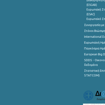
Διακυβέρνηση
(ESGAB)
Ευρωπαϊκή Στ
(ESAC)
Ευρωπαϊκό Στ
Συνεργασία με
Στόχοι Βιώσιμ
International D
Ευρωπαϊκή Ημέ
Παγκόσμια Ημέ
European Big 
SDDS - Οικονο
δεδομένα
Στατιστική Επ
STATCOM)