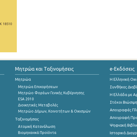
Κ 18510
Μητρώα και Ταξινομήσεις
e-Εκδόσεις
Μητρώα
Η Ελληνική Οι
Μητρώα Επιχειρήσεων
Συνθήκες Διαβ
Μητρώο Φορέων Γενικής Κυβέρνησης
Η Ελλάδα με Α
ESA 2010
Στόχοι Βιώσιμ
Διοικητικές Μεταβολές
Απογραφές Πλη
Μητρώο Δήμων, Κοινοτήτων & Οικισμών
Απογραφή Πρ
Ταξινομήσεις
Ψηφιακή Βιβλι
Ατομική Κατανάλωση
Βιομηχανικά Προϊόντα
Ιστορικά Δια