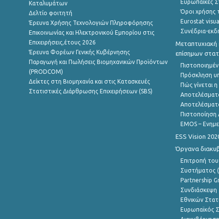
Ευρωπαϊκές Στ
Καταλυμάτων
Όροι χρήσης 
Δελτίο φοιτητή
Eurostat visua
Έρευνα Χρήσης Τεχνολογιών Πληροφόρησης
Συνέδρια-εκδ
Επικοινωνίας και Ηλεκτρονικού Εμπορίου στις
Επιχειρήσεις,έτους 2026
Μεταπτυχιακή 
Έρευνα Φορέων Γενικής Κυβέρνησης
επίσημων στατ
Παραγωγή και Πωλήσεις Βιομηχανικών Προϊόντων
Πιστοποιημέν
(PRODCOM)
Πρόσκληση υ
Δείκτες στη Βιομηχανία και στις Κατασκευές
Πώς γίνεται 
Στατιστικές Διάρθρωσης Επιχειρήσεων (SBS)
Αποτελέσματ
Αποτελέσματ
Πιστοποίηση 
EMOS – Ενημε
ESS Vision 202
Όργανα διακυ
Επιτροπή του
Συστήματος (
Partnership G
Συνδιάσκεψη 
Εθνικών Στατ
Ευρωπαϊκός Σ