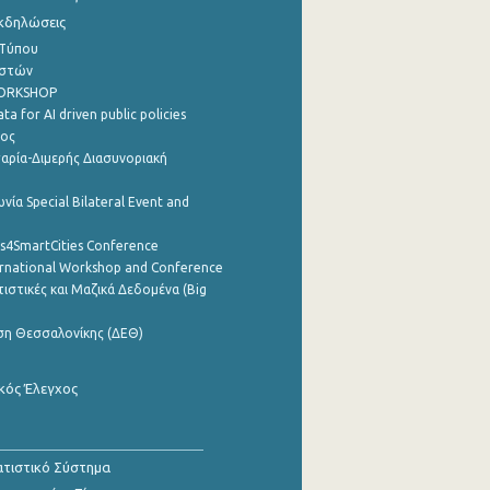
Εκδηλώσεις
 Τύπου
ηστών
WORKSHOP
a for AI driven public policies
ρος
αρία-Διμερής Διασυνοριακή
νία Special Bilateral Event and
cs4SmartCities Conference
ernational Workshop and Conference
ιστικές και Μαζικά Δεδομένα (Big
ση Θεσσαλονίκης (ΔΕΘ)
κός Έλεγχος
τιστικό Σύστημα