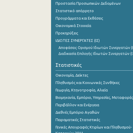
Προστασία Προσωπικών Δεδομένων
Δεκεμβρίου 2023
Στατιστικό απόρρητο
Νοεμβρίου 2023
Προγράμματα και Εκθέσεις
Οκτωβρίου 2023
Οικονομικά Στοιχεία
Προκηρύξεις
Σεπτεμβρίου 2023
ΙΔΙΩΤΕΣ ΣΥΝΕΡΓΑΤΕΣ (ΙΣ)
Αυγούστου 2023
Αποφάσεις Ορισμού Ιδιωτών Συνεργατών (Ι
Διαδικασία Επιλογής Ιδιωτών Συνεργατών (Ι
Ιουλίου 2023
Στατιστικές
Ιουνίου 2023
Οικονομία, Δείκτες
Μαΐου 2023
Πληθυσμός και Κοινωνικές Συνθήκες
Απριλίου 2023
Γεωργία, Κτηνοτροφία, Αλιεία
Βιομηχανία, Εμπόριο, Υπηρεσίες, Μεταφορές
Μαρτίου 2023
Περιβάλλον και Ενέργεια
Φεβρουαρίου 2023
Διεθνές Εμπόριο Αγαθών
Πειραματικές Στατιστικές
Ιανουαρίου 2023
Γενικές Απογραφές Κτιρίων και Πληθυσμού-
Δεκεμβρίου 2022