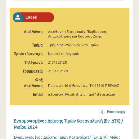
Απριλίου 2025
Μαρτίου 2025
Επαφή
Φεβρουαρίου 2025
Διεύθυνση
Διεύθυνση Στατιστικών Πληθυσμού,
Απασχόλησης και Κόστους Ζωής
Ιανουαρίου 2025
Τμήμα
Τμήμα Δεικτών Λιανικών Τιμών
Δεκεμβρίου 2024
Προϊστάμενος/η
Κουρτάκη Αργυρώ
Νοεμβρίου 2024
Τηλέφωνα
2131352128
Γραμματεία
Οκτωβρίου 2024
213 1352128
Φαξ
Σεπτεμβρίου 2024
Διεύθυνση
Πειραιώς 46 & Επονιτών, ΤΚ 18510 ΠΕΙΡΑΙΑΣ
Αυγούστου 2024
Email
a.kourtaki@statistics.gr, cpi@statistics.gr
Ιουλίου 2024
Επιστροφή
Ιουνίου 2024
Εναρμονισμένος Δείκτης Τιμών Καταναλωτή (Εν. ΔΤΚ) /
Μαΐου 2024
Μαΐου 2024
Εναρμονισμένος Δείκτης Τιμών Καταναλωτή (Εν. ΔΤΚ), Μάϊος
Απριλίου 2024