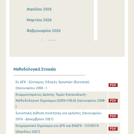
Απριλίου 2026
Μαρτίου 2026
Φεβρουαρίου 2026
Ιανουαρίου 2026
Δεκεμβρίου 2025
Νοεμβρίου 2025
Μεθοδολογικά Στοιχεία
Οκτωβρίου 2025
Εν.ΔΤΚ - Σύντομος Οδηγός Χρηστών (Eurostat)
Σεπτεμβρίου 2025
(Ιανουαρίου 2004 - )
Εναρμονισμένος Δείκτης Τιμών Καταναλωτή -
Αυγούστου 2025
Μεθοδολογικό Σημείωμα (2005=100,0) (Ιανουαρίου 2008 -
Ιουλίου 2025
)
Συνοπτική έκθεση ποιότητας για χρήστες (Ιανουαρίου
Ιουνίου 2025
2016 - Δεκεμβρίου 2021)
Ενημερωτικό Σημείωμα για ΔΤΚ και ΕΝΔΤΚ - COVID19
Μαΐου 2025
(Απριλίου 2021)