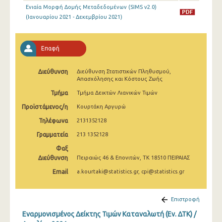
Απριλίου 2025
Ενιαία Μορφή Δομής Μεταδεδομένων (SIMS v2.0)
(Ιανουαρίου 2021 - Δεκεμβρίου 2021)
Μαρτίου 2025
Φεβρουαρίου 2025
Επαφή
Ιανουαρίου 2025
Διεύθυνση
Διεύθυνση Στατιστικών Πληθυσμού,
Δεκεμβρίου 2024
Απασχόλησης και Κόστους Ζωής
Τμήμα
Τμήμα Δεικτών Λιανικών Τιμών
Νοεμβρίου 2024
Προϊστάμενος/η
Κουρτάκη Αργυρώ
Οκτωβρίου 2024
Τηλέφωνα
2131352128
Σεπτεμβρίου 2024
Γραμματεία
213 1352128
Φαξ
Αυγούστου 2024
Διεύθυνση
Πειραιώς 46 & Επονιτών, ΤΚ 18510 ΠΕΙΡΑΙΑΣ
Ιουλίου 2024
Email
a.kourtaki@statistics.gr, cpi@statistics.gr
Ιουνίου 2024
Επιστροφή
Μαΐου 2024
Εναρμονισμένος Δείκτης Τιμών Καταναλωτή (Εν. ΔΤΚ) /
Απριλίου 2024