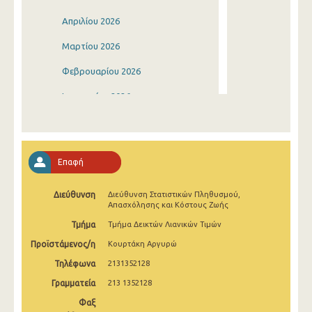
Απριλίου 2026
Μαρτίου 2026
Φεβρουαρίου 2026
Ιανουαρίου 2026
Δεκεμβρίου 2025
Νοεμβρίου 2025
Επαφή
Οκτωβρίου 2025
Διεύθυνση
Διεύθυνση Στατιστικών Πληθυσμού,
Σεπτεμβρίου 2025
Απασχόλησης και Κόστους Ζωής
Αυγούστου 2025
Τμήμα
Τμήμα Δεικτών Λιανικών Τιμών
Προϊστάμενος/η
Κουρτάκη Αργυρώ
Ιουλίου 2025
Τηλέφωνα
2131352128
Ιουνίου 2025
Γραμματεία
213 1352128
Μαΐου 2025
Φαξ