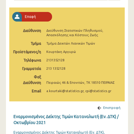
Απριλίου 2025
Μαρτίου 2025
Επαφή
Φεβρουαρίου 2025
Διεύθυνση
Διεύθυνση Στατιστικών Πληθυσμού,
Απασχόλησης και Κόστους Ζωής
Ιανουαρίου 2025
Τμήμα
Τμήμα Δεικτών Λιανικών Τιμών
Δεκεμβρίου 2024
Προϊστάμενος/η
Κουρτάκη Αργυρώ
Νοεμβρίου 2024
Τηλέφωνα
2131352128
Γραμματεία
Οκτωβρίου 2024
213 1352128
Φαξ
Σεπτεμβρίου 2024
Διεύθυνση
Πειραιώς 46 & Επονιτών, ΤΚ 18510 ΠΕΙΡΑΙΑΣ
Αυγούστου 2024
Email
a.kourtaki@statistics.gr, cpi@statistics.gr
Ιουλίου 2024
Επιστροφή
Ιουνίου 2024
Εναρμονισμένος Δείκτης Τιμών Καταναλωτή (Εν. ΔΤΚ) /
Οκτωβρίου 2021
Μαΐου 2024
Εναρμονισμένος Δείκτης Τιμών Καταναλωτή (Εν. ΔΤΚ),
Απριλίου 2024