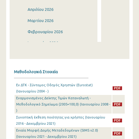
Απριλίου 2026
Μαρτίου 2026
Φεβρουαρίου 2026
Ιανουαρίου 2026
Δεκεμβρίου 2025
Νοεμβρίου 2025
Μεθοδολογικά Στοιχεία
Οκτωβρίου 2025
Εν.ΔΤΚ - Σύντομος Οδηγός Χρηστών (Eurostat)
Σεπτεμβρίου 2025
(Ιανουαρίου 2004 - )
Εναρμονισμένος Δείκτης Τιμών Καταναλωτή -
Αυγούστου 2025
Μεθοδολογικό Σημείωμα (2005=100,0) (Ιανουαρίου 2008 -
Ιουλίου 2025
)
Συνοπτική έκθεση ποιότητας για χρήστες (Ιανουαρίου
Ιουνίου 2025
2016 - Δεκεμβρίου 2021)
Ενιαία Μορφή Δομής Μεταδεδομένων (SIMS v2.0)
Μαΐου 2025
(Ιανουαρίου 2021 - Δεκεμβρίου 2021)