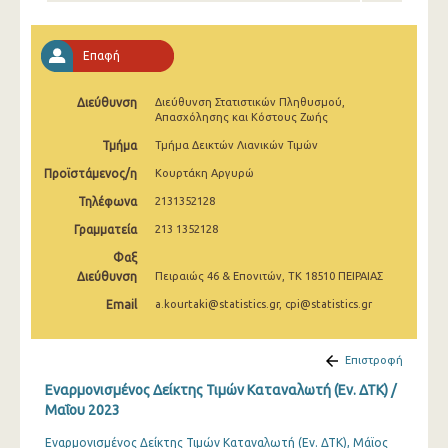
Απριλίου 2025
Μαρτίου 2025
Επαφή
Φεβρουαρίου 2025
Διεύθυνση
Διεύθυνση Στατιστικών Πληθυσμού,
Απασχόλησης και Κόστους Ζωής
Ιανουαρίου 2025
Τμήμα
Τμήμα Δεικτών Λιανικών Τιμών
Δεκεμβρίου 2024
Προϊστάμενος/η
Κουρτάκη Αργυρώ
Νοεμβρίου 2024
Τηλέφωνα
2131352128
Γραμματεία
Οκτωβρίου 2024
213 1352128
Φαξ
Σεπτεμβρίου 2024
Διεύθυνση
Πειραιώς 46 & Επονιτών, ΤΚ 18510 ΠΕΙΡΑΙΑΣ
Αυγούστου 2024
Email
a.kourtaki@statistics.gr, cpi@statistics.gr
Ιουλίου 2024
Επιστροφή
Ιουνίου 2024
Εναρμονισμένος Δείκτης Τιμών Καταναλωτή (Εν. ΔΤΚ) /
Μαΐου 2023
Μαΐου 2024
Εναρμονισμένος Δείκτης Τιμών Καταναλωτή (Εν. ΔΤΚ), Μάϊος
Απριλίου 2024