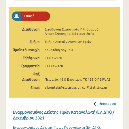
Απριλίου 2025
Μαρτίου 2025
Επαφή
Φεβρουαρίου 2025
Διεύθυνση
Διεύθυνση Στατιστικών Πληθυσμού,
Απασχόλησης και Κόστους Ζωής
Ιανουαρίου 2025
Τμήμα
Τμήμα Δεικτών Λιανικών Τιμών
Δεκεμβρίου 2024
Προϊστάμενος/η
Κουρτάκη Αργυρώ
Νοεμβρίου 2024
Τηλέφωνα
2131352128
Γραμματεία
Οκτωβρίου 2024
213 1352128
Φαξ
Σεπτεμβρίου 2024
Διεύθυνση
Πειραιώς 46 & Επονιτών, ΤΚ 18510 ΠΕΙΡΑΙΑΣ
Αυγούστου 2024
Email
a.kourtaki@statistics.gr, cpi@statistics.gr
Ιουλίου 2024
Επιστροφή
Ιουνίου 2024
Εναρμονισμένος Δείκτης Τιμών Καταναλωτή (Εν. ΔΤΚ) /
Δεκεμβρίου 2021
Μαΐου 2024
Εναρμονισμένος Δείκτης Τιμών Καταναλωτή (Εν. ΔΤΚ),
Απριλίου 2024