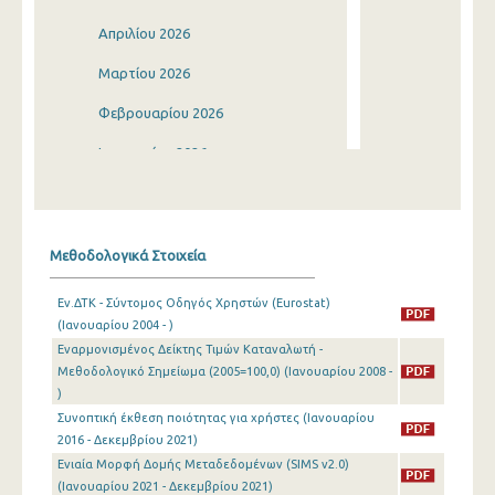
Απριλίου 2026
Μαρτίου 2026
Φεβρουαρίου 2026
Ιανουαρίου 2026
Δεκεμβρίου 2025
Νοεμβρίου 2025
Μεθοδολογικά Στοιχεία
Οκτωβρίου 2025
Εν.ΔΤΚ - Σύντομος Οδηγός Χρηστών (Eurostat)
Σεπτεμβρίου 2025
(Ιανουαρίου 2004 - )
Εναρμονισμένος Δείκτης Τιμών Καταναλωτή -
Αυγούστου 2025
Μεθοδολογικό Σημείωμα (2005=100,0) (Ιανουαρίου 2008 -
Ιουλίου 2025
)
Συνοπτική έκθεση ποιότητας για χρήστες (Ιανουαρίου
Ιουνίου 2025
2016 - Δεκεμβρίου 2021)
Ενιαία Μορφή Δομής Μεταδεδομένων (SIMS v2.0)
Μαΐου 2025
(Ιανουαρίου 2021 - Δεκεμβρίου 2021)