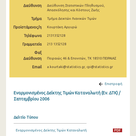
Απριλίου 2025
Διεύθυνση
Διεύθυνση Στατιστικών Πληθυσμού,
Απασχόλησης και Κόστους Ζωής
Μαρτίου 2025
Τμήμα
Τμήμα Δεικτών Λιανικών Τιμών
Φεβρουαρίου 2025
Προϊστάμενος/η
Κουρτάκη Αργυρώ
Τηλέφωνα
2131352128
Ιανουαρίου 2025
Γραμματεία
213 1352128
Δεκεμβρίου 2024
Φαξ
Διεύθυνση
Πειραιώς 46 & Επονιτών, ΤΚ 18510 ΠΕΙΡΑΙΑΣ
Νοεμβρίου 2024
Email
a.kourtaki@statistics.gr, cpi@statistics.gr
Οκτωβρίου 2024
Σεπτεμβρίου 2024
Επιστροφή
Αυγούστου 2024
Εναρμονισμένος Δείκτης Τιμών Καταναλωτή (Εν. ΔΤΚ) /
Σεπτεμβρίου 2006
Ιουλίου 2024
Ιουνίου 2024
Δελτίο Τύπου
Μαΐου 2024
Εναρμονισμένος Δείκτης Τιμών Καταναλωτή
Απριλίου 2024