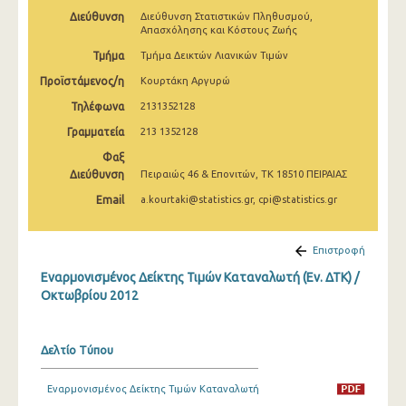
Μαρτίου 2025
Διεύθυνση
Διεύθυνση Στατιστικών Πληθυσμού,
Απασχόλησης και Κόστους Ζωής
Φεβρουαρίου 2025
Τμήμα
Τμήμα Δεικτών Λιανικών Τιμών
Ιανουαρίου 2025
Προϊστάμενος/η
Κουρτάκη Αργυρώ
Τηλέφωνα
2131352128
Δεκεμβρίου 2024
Γραμματεία
213 1352128
Νοεμβρίου 2024
Φαξ
Διεύθυνση
Πειραιώς 46 & Επονιτών, ΤΚ 18510 ΠΕΙΡΑΙΑΣ
Οκτωβρίου 2024
Email
a.kourtaki@statistics.gr, cpi@statistics.gr
Σεπτεμβρίου 2024
Αυγούστου 2024
Επιστροφή
Ιουλίου 2024
Εναρμονισμένος Δείκτης Τιμών Καταναλωτή (Εν. ΔΤΚ) /
Οκτωβρίου 2012
Ιουνίου 2024
Μαΐου 2024
Δελτίο Τύπου
Απριλίου 2024
Εναρμονισμένος Δείκτης Τιμών Καταναλωτή
Μαρτίου 2024