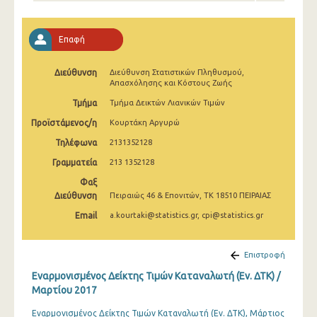
Απριλίου 2025
Μαρτίου 2025
Επαφή
Φεβρουαρίου 2025
Διεύθυνση
Διεύθυνση Στατιστικών Πληθυσμού,
Απασχόλησης και Κόστους Ζωής
Ιανουαρίου 2025
Τμήμα
Τμήμα Δεικτών Λιανικών Τιμών
Δεκεμβρίου 2024
Προϊστάμενος/η
Κουρτάκη Αργυρώ
Νοεμβρίου 2024
Τηλέφωνα
2131352128
Γραμματεία
Οκτωβρίου 2024
213 1352128
Φαξ
Σεπτεμβρίου 2024
Διεύθυνση
Πειραιώς 46 & Επονιτών, ΤΚ 18510 ΠΕΙΡΑΙΑΣ
Αυγούστου 2024
Email
a.kourtaki@statistics.gr, cpi@statistics.gr
Ιουλίου 2024
Επιστροφή
Ιουνίου 2024
Εναρμονισμένος Δείκτης Τιμών Καταναλωτή (Εν. ΔΤΚ) /
Μαρτίου 2017
Μαΐου 2024
Εναρμονισμένος Δείκτης Τιμών Καταναλωτή (Εν. ΔΤΚ), Μάρτιος
Απριλίου 2024