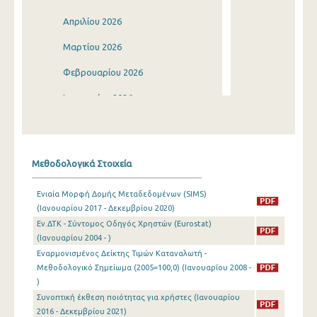
Απριλίου 2026
Μαρτίου 2026
Φεβρουαρίου 2026
Ιανουαρίου 2026
Δεκεμβρίου 2025
Νοεμβρίου 2025
Μεθοδολογικά Στοιχεία
Οκτωβρίου 2025
Ενιαία Μορφή Δομής Μεταδεδομένων (SIMS)
Σεπτεμβρίου 2025
(Ιανουαρίου 2017 - Δεκεμβρίου 2020)
Εν.ΔΤΚ - Σύντομος Οδηγός Χρηστών (Eurostat)
Αυγούστου 2025
(Ιανουαρίου 2004 - )
Ιουλίου 2025
Εναρμονισμένος Δείκτης Τιμών Καταναλωτή -
Μεθοδολογικό Σημείωμα (2005=100,0) (Ιανουαρίου 2008 -
Ιουνίου 2025
)
Συνοπτική έκθεση ποιότητας για χρήστες (Ιανουαρίου
Μαΐου 2025
2016 - Δεκεμβρίου 2021)