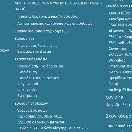
ANOIXTA ΔΕΔΟΜΕΝΑ ΥΨΗΛΗΣ ΑΞΙΑΣ (HIGH VALUE
Συνέδρια και 
DATA)
Συνεντεύξεις
Ψηφιακά Χαρτογραφικά Υπόβαθρα
Συνέδρια Χρ
Αίτημα παροχής χαρτογραφικών υποβάθρων
ESAC-NUCs 
Έρευνα ικανοποίησης χρηστών
AI powered Dat
Ελλάδα - Κύπ
Βιβλιοθήκη
Ελλάδα-Βουλγ
Κανονισμός λειτουργίας
Συνάντηση
ήσεων
Ενημερωτικά Δελτία
Ελλάδα - Πολω
Στατιστική Παιδεία
Workshop
Παρουσίαση - Το όραμά μας
SmartStatisti
Εκπαίδευση
Net-SILC3 Int
Εκπαιδευτικές Επισκέψεις
Ημερίδα «Στατ
Διαγωνισμοί
Data)
Ψυχαγωγία
Διεθνής Έκθε
Ενημέρωση
COVID-19
Συλλογή στοιχείων
Κοινοβουλευτι
Έρευνα Βοοειδών
Στον κόσμο
Παγκόσμιες Αλυσίδες Αξίας
Δήλωση στοιχείων Intrastat
Ευρωπαϊκό Στα
Ξένιος ΖΕΥΣ - Δελτίο Κίνησης Τουριστικών