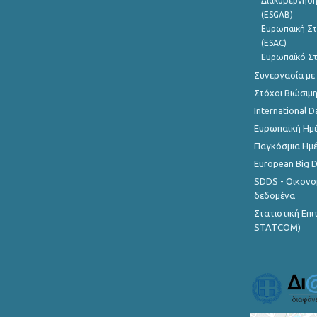
Διακυβέρνηση
(ESGAB)
Ευρωπαϊκή Στ
(ESAC)
Ευρωπαϊκό Στ
Συνεργασία με
Στόχοι Βιώσιμ
International D
Ευρωπαϊκή Ημέ
Παγκόσμια Ημέ
European Big 
SDDS - Οικονο
δεδομένα
Στατιστική Επ
STATCOM)