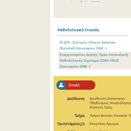
Δεκεμβρίου 2025
Νοεμβρίου 2025
Οκτωβρίου 2025
Μεθοδολογικά Στοιχεία
Σεπτεμβρίου 2025
Εν.ΔΤΚ - Σύντομος Οδηγός Χρηστών
Αυγούστου 2025
(Eurostat) (Ιανουαρίου 2004 - )
Εναρμονισμένος Δείκτης Τιμών Καταναλωτή -
Ιουλίου 2025
Μεθοδολογικό Σημείωμα (2005=100,0)
Ιουνίου 2025
(Ιανουαρίου 2008 - )
Μαΐου 2025
Επαφή
Απριλίου 2025
Μαρτίου 2025
Διεύθυνση
Διεύθυνση Στατιστικών
Πληθυσμού, Απασχόλησης
Κόστους Ζωής
Φεβρουαρίου 2025
Τμήμα
Τμήμα Δεικτών Λιανικών Τ
Ιανουαρίου 2025
Προϊστάμενος/η
Κουρτάκη Αργυρώ
Δεκεμβρίου 2024