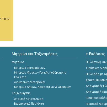
Κ 18510
Μητρώα και Ταξινομήσεις
e-Εκδόσεις
Μητρώα
Η Ελληνική Οι
Μητρώα Επιχειρήσεων
Συνθήκες Διαβ
Μητρώο Φορέων Γενικής Κυβέρνησης
Η Ελλάδα με Α
ESA 2010
Στόχοι Βιώσιμ
Διοικητικές Μεταβολές
Απογραφές Πλη
Μητρώο Δήμων, Κοινοτήτων & Οικισμών
Απογραφή Πρ
Ταξινομήσεις
Ψηφιακή Βιβλι
Ατομική Κατανάλωση
Βιομηχανικά Προϊόντα
Ιστορικά Δια