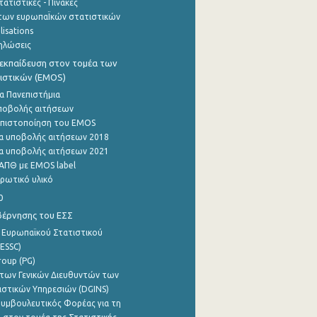
ατιστικές - Πίνακες
των ευρωπαΪκών στατιστικών
lisations
ηλώσεις
εκπαίδευση στον τομέα των
ιστικών (EMOS)
α Πανεπιστήμια
ποβολής αιτήσεων
η πιστοποίηση του EMOS
α υποβολής αιτήσεων 2018
α υποβολής αιτήσεων 2021
ΑΠΘ με EMOS label
ρωτικό υλικό
0
βέρνησης του ΕΣΣ
 Ευρωπαϊκού Στατιστικού
ESSC)
roup (PG)
των Γενικών Διευθυντών των
ιστικών Υπηρεσιών (DGINS)
υμβουλευτικός Φορέας για τη