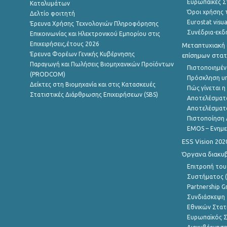
Ευρωπαϊκές Στ
Καταλυμάτων
Όροι χρήσης 
Δελτίο φοιτητή
Eurostat visua
Έρευνα Χρήσης Τεχνολογιών Πληροφόρησης
Συνέδρια-εκδ
Επικοινωνίας και Ηλεκτρονικού Εμπορίου στις
Επιχειρήσεις,έτους 2026
Μεταπτυχιακή 
Έρευνα Φορέων Γενικής Κυβέρνησης
επίσημων στατ
Παραγωγή και Πωλήσεις Βιομηχανικών Προϊόντων
Πιστοποιημέν
(PRODCOM)
Πρόσκληση υ
Δείκτες στη Βιομηχανία και στις Κατασκευές
Πώς γίνεται 
Στατιστικές Διάρθρωσης Επιχειρήσεων (SBS)
Αποτελέσματ
Αποτελέσματ
Πιστοποίηση 
EMOS – Ενημε
ESS Vision 202
Όργανα διακυ
Επιτροπή του
Συστήματος (
Partnership G
Συνδιάσκεψη 
Εθνικών Στατ
Ευρωπαϊκός Σ