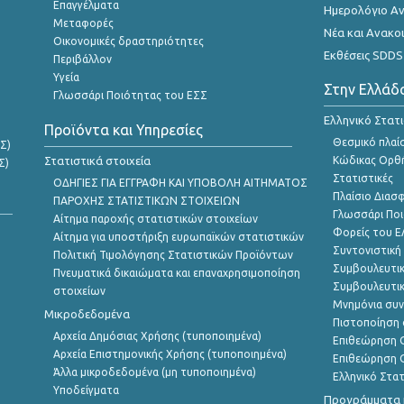
Επαγγέλματα
Ημερολόγιο Α
Μεταφορές
Νέα και Ανακο
Οικονομικές δραστηριότητες
Εκθέσεις SDDS
Περιβάλλον
Υγεία
Στην Ελλάδ
Γλωσσάρι Ποιότητας του ΕΣΣ
Ελληνικό Στατ
Προϊόντα και Υπηρεσίες
Θεσμικό πλαί
Σ)
Στατιστικά στοιχεία
Κώδικας Ορθή
Σ)
Στατιστικές
ΟΔΗΓΙΕΣ ΓΙΑ ΕΓΓΡΑΦΗ ΚΑΙ ΥΠΟΒΟΛΗ ΑΙΤΗΜΑΤΟΣ
Πλαίσιο Διασ
ΠΑΡΟΧΗΣ ΣΤΑΤΙΣΤΙΚΩΝ ΣΤΟΙΧΕΙΩΝ
Γλωσσάρι Ποι
Αίτημα παροχής στατιστικών στοιχείων
Φορείς του 
Αίτημα για υποστήριξη ευρωπαϊκών στατιστικών
Συντονιστική
Πολιτική Τιμολόγησης Στατιστικών Προϊόντων
Συμβουλευτικ
Πνευματικά δικαιώματα και επαναχρησιμοποίηση
Συμβουλευτικ
στοιχείων
Μνημόνια συν
Μικροδεδομένα
Πιστοποίηση 
Αρχεία Δημόσιας Χρήσης (τυποποιημένα)
Επιθεώρηση Ο
Αρχεία Επιστημονικής Χρήσης (τυποποιημένα)
Επιθεώρηση Ο
Άλλα μικροδεδομένα (μη τυποποιημένα)
Ελληνικό Στα
Υποδείγματα
Προγράμματα κ