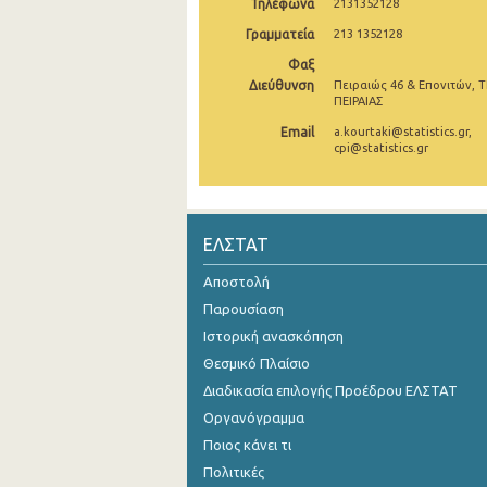
Τηλέφωνα
2131352128
Νοεμβρίου 2024
Γραμματεία
213 1352128
Φαξ
Οκτωβρίου 2024
Διεύθυνση
Πειραιώς 46 & Επονιτών, Τ
ΠΕΙΡΑΙΑΣ
Σεπτεμβρίου 2024
Email
a.kourtaki@statistics.gr,
Αυγούστου 2024
cpi@statistics.gr
Ιουλίου 2024
Ιουνίου 2024
ΕΛΣΤΑΤ
Μαΐου 2024
Αποστολή
Απριλίου 2024
Παρουσίαση
Ιστορική ανασκόπηση
Μαρτίου 2024
Θεσμικό Πλαίσιο
Φεβρουαρίου 2024
Διαδικασία επιλογής Προέδρου ΕΛΣΤΑΤ
Οργανόγραμμα
Ιανουαρίου 2024
Ποιος κάνει τι
Δεκεμβρίου 2023
Πολιτικές