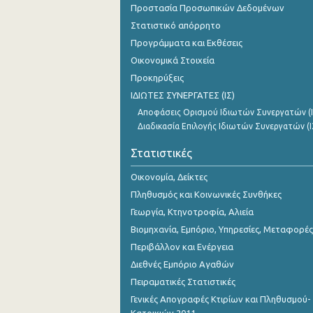
Προστασία Προσωπικών Δεδομένων
Νοεμβρίου 2023
Στατιστικό απόρρητο
Οκτωβρίου 2023
Προγράμματα και Εκθέσεις
Σεπτεμβρίου 2023
Οικονομικά Στοιχεία
Προκηρύξεις
Αυγούστου 2023
ΙΔΙΩΤΕΣ ΣΥΝΕΡΓΑΤΕΣ (ΙΣ)
Ιουλίου 2023
Αποφάσεις Ορισμού Ιδιωτών Συνεργατών (Ι
Διαδικασία Επιλογής Ιδιωτών Συνεργατών (Ι
Ιουνίου 2023
Στατιστικές
Μαΐου 2023
Οικονομία, Δείκτες
Απριλίου 2023
Πληθυσμός και Κοινωνικές Συνθήκες
Μαρτίου 2023
Γεωργία, Κτηνοτροφία, Αλιεία
Βιομηχανία, Εμπόριο, Υπηρεσίες, Μεταφορές
Φεβρουαρίου 2023
Περιβάλλον και Ενέργεια
Ιανουαρίου 2023
Διεθνές Εμπόριο Αγαθών
Πειραματικές Στατιστικές
Δεκεμβρίου 2022
Γενικές Απογραφές Κτιρίων και Πληθυσμού-
Νοεμβρίου 2022