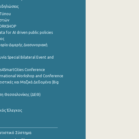
Εκδηλώσεις
 Τύπου
ηστών
WORKSHOP
a for AI driven public policies
ρος
αρία-Διμερής Διασυνοριακή
νία Special Bilateral Event and
cs4SmartCities Conference
ernational Workshop and Conference
ιστικές και Μαζικά Δεδομένα (Big
ση Θεσσαλονίκης (ΔΕΘ)
κός Έλεγχος
τιστικό Σύστημα