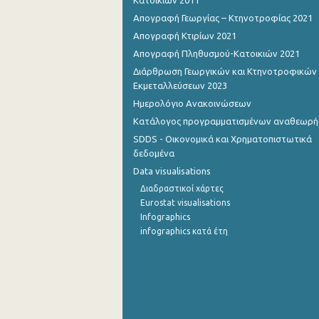
Κατοικιών 2011
Απογραφή Γεωργίας – Κτηνοτροφίας 2021
Οκτωβρίου 2022
Απογραφή Κτιρίων 2021
Σεπτεμβρίου 2022
Απογραφή Πληθυσμού-Κατοικιών 2021
Διάρθρωση Γεωργικών και Κτηνοτροφικών
Αυγούστου 2022
Εκμεταλλεύσεων 2023
Ιουλίου 2022
Ημερολόγιο Ανακοινώσεων
Κατάλογος προγραμματισμένων αναθεωρ
Ιουνίου 2022
SDDS - Οικονομικά και Χρηματοπιστωτικά
Μαΐου 2022
δεδομένα
Data visualisations
Απριλίου 2022
Διαδραστικοί χάρτες
Eurostat visualisations
Μαρτίου 2022
Infographics
Φεβρουαρίου 2022
infographics κατά έτη
Ιανουαρίου 2022
Δεκεμβρίου 2021
Νοεμβρίου 2021