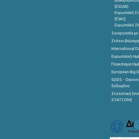
Διακυβέρνηση
(ESGAB)
Ευρωπαϊκή Στ
(ESAC)
Ευρωπαϊκό Στ
Συνεργασία με
Στόχοι Βιώσιμ
International D
Ευρωπαϊκή Ημέ
Παγκόσμια Ημέ
European Big 
SDDS - Οικονο
δεδομένα
Στατιστική Επ
STATCOM)