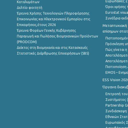
Ευρωπαϊκές Στ
Καταλυμάτων
Όροι χρήσης 
Δελτίο φοιτητή
Eurostat visua
Έρευνα Χρήσης Τεχνολογιών Πληροφόρησης
Συνέδρια-εκδ
Επικοινωνίας και Ηλεκτρονικού Εμπορίου στις
Επιχειρήσεις,έτους 2026
Μεταπτυχιακή 
Έρευνα Φορέων Γενικής Κυβέρνησης
επίσημων στατ
Παραγωγή και Πωλήσεις Βιομηχανικών Προϊόντων
Πιστοποιημέν
(PRODCOM)
Πρόσκληση υ
Δείκτες στη Βιομηχανία και στις Κατασκευές
Πώς γίνεται 
Στατιστικές Διάρθρωσης Επιχειρήσεων (SBS)
Αποτελέσματ
Αποτελέσματ
Πιστοποίηση 
EMOS – Ενημε
ESS Vision 202
Όργανα διακυ
Επιτροπή του
Συστήματος (
Partnership G
Συνδιάσκεψη 
Εθνικών Στατ
Ευρωπαϊκός Σ