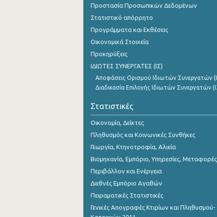
Προστασία Προσωπικών Δεδομένων
Νοεμβρίου 2023
Στατιστικό απόρρητο
Οκτωβρίου 2023
Προγράμματα και Εκθέσεις
Σεπτεμβρίου 2023
Οικονομικά Στοιχεία
Προκηρύξεις
Αυγούστου 2023
ΙΔΙΩΤΕΣ ΣΥΝΕΡΓΑΤΕΣ (ΙΣ)
Ιουλίου 2023
Αποφάσεις Ορισμού Ιδιωτών Συνεργατών (Ι
Διαδικασία Επιλογής Ιδιωτών Συνεργατών (Ι
Ιουνίου 2023
Στατιστικές
Μαΐου 2023
Οικονομία, Δείκτες
Απριλίου 2023
Πληθυσμός και Κοινωνικές Συνθήκες
Μαρτίου 2023
Γεωργία, Κτηνοτροφία, Αλιεία
Βιομηχανία, Εμπόριο, Υπηρεσίες, Μεταφορές
Φεβρουαρίου 2023
Περιβάλλον και Ενέργεια
Ιανουαρίου 2023
Διεθνές Εμπόριο Αγαθών
Πειραματικές Στατιστικές
Δεκεμβρίου 2022
Γενικές Απογραφές Κτιρίων και Πληθυσμού-
Νοεμβρίου 2022