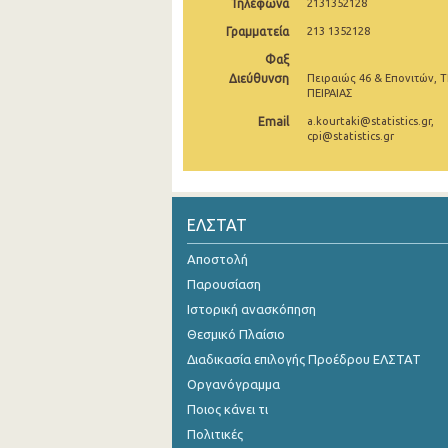
Τηλέφωνα
2131352128
Νοεμβρίου 2024
Γραμματεία
213 1352128
Φαξ
Οκτωβρίου 2024
Διεύθυνση
Πειραιώς 46 & Επονιτών, Τ
ΠΕΙΡΑΙΑΣ
Σεπτεμβρίου 2024
Email
a.kourtaki@statistics.gr,
Αυγούστου 2024
cpi@statistics.gr
Ιουλίου 2024
Ιουνίου 2024
ΕΛΣΤΑΤ
Μαΐου 2024
Αποστολή
Απριλίου 2024
Παρουσίαση
Ιστορική ανασκόπηση
Μαρτίου 2024
Θεσμικό Πλαίσιο
Φεβρουαρίου 2024
Διαδικασία επιλογής Προέδρου ΕΛΣΤΑΤ
Οργανόγραμμα
Ιανουαρίου 2024
Ποιος κάνει τι
Δεκεμβρίου 2023
Πολιτικές