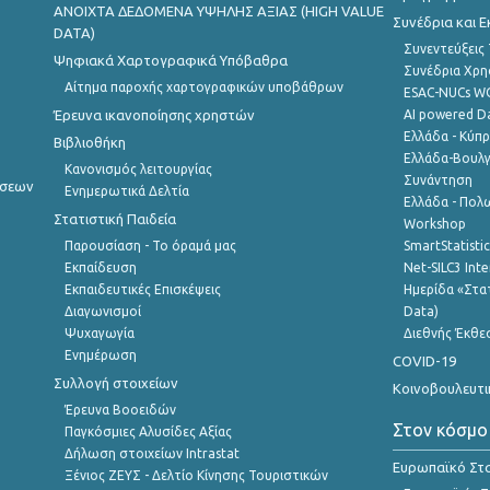
ANOIXTA ΔΕΔΟΜΕΝΑ ΥΨΗΛΗΣ ΑΞΙΑΣ (HIGH VALUE
Συνέδρια και 
DATA)
Συνεντεύξεις
Ψηφιακά Χαρτογραφικά Υπόβαθρα
Συνέδρια Χρ
Αίτημα παροχής χαρτογραφικών υποβάθρων
ESAC-NUCs 
Έρευνα ικανοποίησης χρηστών
AI powered Dat
Ελλάδα - Κύπ
Βιβλιοθήκη
Ελλάδα-Βουλγ
Κανονισμός λειτουργίας
Συνάντηση
ήσεων
Ενημερωτικά Δελτία
Ελλάδα - Πολω
Στατιστική Παιδεία
Workshop
Παρουσίαση - Το όραμά μας
SmartStatisti
Εκπαίδευση
Net-SILC3 Int
Εκπαιδευτικές Επισκέψεις
Ημερίδα «Στατ
Διαγωνισμοί
Data)
Ψυχαγωγία
Διεθνής Έκθε
Ενημέρωση
COVID-19
Συλλογή στοιχείων
Κοινοβουλευτι
Έρευνα Βοοειδών
Στον κόσμο
Παγκόσμιες Αλυσίδες Αξίας
Δήλωση στοιχείων Intrastat
Ευρωπαϊκό Στα
Ξένιος ΖΕΥΣ - Δελτίο Κίνησης Τουριστικών