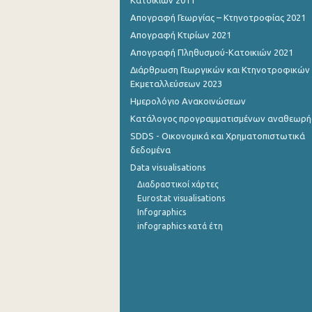
Κατοικιών 2011
Απογραφή Γεωργίας – Κτηνοτροφίας 2021
Οκτωβρίου 2022
Απογραφή Κτιρίων 2021
Σεπτεμβρίου 2022
Απογραφή Πληθυσμού-Κατοικιών 2021
Διάρθρωση Γεωργικών και Κτηνοτροφικών
Αυγούστου 2022
Εκμεταλλεύσεων 2023
Ιουλίου 2022
Ημερολόγιο Ανακοινώσεων
Κατάλογος προγραμματισμένων αναθεωρ
Ιουνίου 2022
SDDS - Οικονομικά και Χρηματοπιστωτικά
Μαΐου 2022
δεδομένα
Data visualisations
Απριλίου 2022
Διαδραστικοί χάρτες
Eurostat visualisations
Μαρτίου 2022
Infographics
Φεβρουαρίου 2022
infographics κατά έτη
Ιανουαρίου 2022
Δεκεμβρίου 2021
Νοεμβρίου 2021