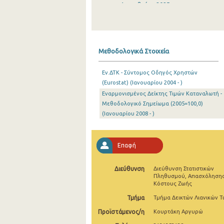
Δεκεμβρίου 2025
Νοεμβρίου 2025
Οκτωβρίου 2025
Μεθοδολογικά Στοιχεία
Σεπτεμβρίου 2025
Εν.ΔΤΚ - Σύντομος Οδηγός Χρηστών
Αυγούστου 2025
(Eurostat) (Ιανουαρίου 2004 - )
Εναρμονισμένος Δείκτης Τιμών Καταναλωτή -
Ιουλίου 2025
Μεθοδολογικό Σημείωμα (2005=100,0)
Ιουνίου 2025
(Ιανουαρίου 2008 - )
Μαΐου 2025
Επαφή
Απριλίου 2025
Μαρτίου 2025
Διεύθυνση
Διεύθυνση Στατιστικών
Πληθυσμού, Απασχόλησης
Κόστους Ζωής
Φεβρουαρίου 2025
Τμήμα
Τμήμα Δεικτών Λιανικών Τ
Ιανουαρίου 2025
Προϊστάμενος/η
Κουρτάκη Αργυρώ
Δεκεμβρίου 2024