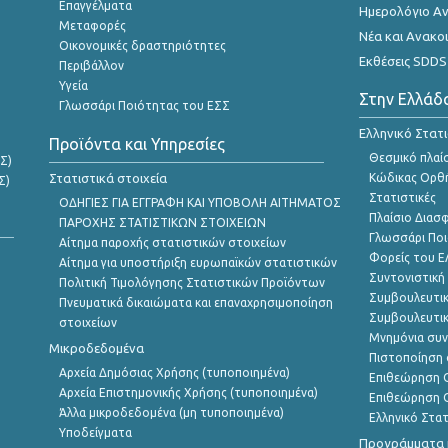
Επαγγέλματα
Ημερολόγιο Α
Μεταφορές
Νέα και Ανακο
Οικονομικές δραστηριότητες
Εκθέσεις SDDS
Περιβάλλον
Υγεία
Στην Ελλάδ
Γλωσσάρι Ποιότητας του ΕΣΣ
Ελληνικό Στατ
Προϊόντα και Υπηρεσίες
Θεσμικό πλαί
Σ)
Στατιστικά στοιχεία
Κώδικας Ορθή
Σ)
Στατιστικές
ΟΔΗΓΙΕΣ ΓΙΑ ΕΓΓΡΑΦΗ ΚΑΙ ΥΠΟΒΟΛΗ ΑΙΤΗΜΑΤΟΣ
Πλαίσιο Διασ
ΠΑΡΟΧΗΣ ΣΤΑΤΙΣΤΙΚΩΝ ΣΤΟΙΧΕΙΩΝ
Γλωσσάρι Ποι
Αίτημα παροχής στατιστικών στοιχείων
Φορείς του 
Αίτημα για υποστήριξη ευρωπαϊκών στατιστικών
Συντονιστική
Πολιτική Τιμολόγησης Στατιστικών Προϊόντων
Συμβουλευτικ
Πνευματικά δικαιώματα και επαναχρησιμοποίηση
Συμβουλευτικ
στοιχείων
Μνημόνια συν
Μικροδεδομένα
Πιστοποίηση 
Αρχεία Δημόσιας Χρήσης (τυποποιημένα)
Επιθεώρηση Ο
Αρχεία Επιστημονικής Χρήσης (τυποποιημένα)
Επιθεώρηση Ο
Άλλα μικροδεδομένα (μη τυποποιημένα)
Ελληνικό Στα
Υποδείγματα
Προγράμματα κ