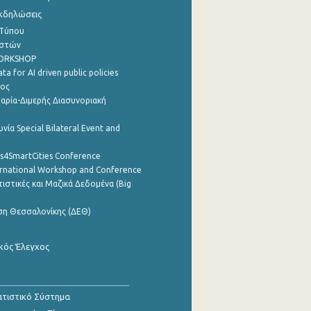
Εκδηλώσεις
 Τύπου
ηστών
WORKSHOP
a for AI driven public policies
ρος
αρία-Διμερής Διασυνοριακή
νία Special Bilateral Event and
cs4SmartCities Conference
ernational Workshop and Conference
ιστικές και Μαζικά Δεδομένα (Big
ση Θεσσαλονίκης (ΔΕΘ)
κός Έλεγχος
τιστικό Σύστημα