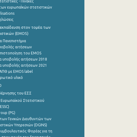
ατιστικές - Πίνακες
των ευρωπαΪκών στατιστικών
lisations
ηλώσεις
εκπαίδευση στον τομέα των
ιστικών (EMOS)
α Πανεπιστήμια
ποβολής αιτήσεων
η πιστοποίηση του EMOS
α υποβολής αιτήσεων 2018
α υποβολής αιτήσεων 2021
ΑΠΘ με EMOS label
ρωτικό υλικό
0
βέρνησης του ΕΣΣ
 Ευρωπαϊκού Στατιστικού
ESSC)
roup (PG)
των Γενικών Διευθυντών των
ιστικών Υπηρεσιών (DGINS)
υμβουλευτικός Φορέας για τη