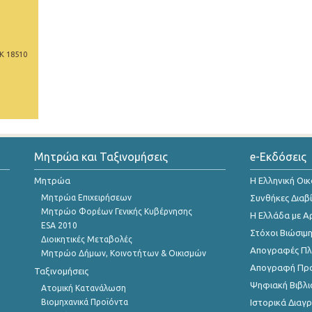
Κ 18510
Μητρώα και Ταξινομήσεις
e-Εκδόσεις
Μητρώα
Η Ελληνική Οι
Μητρώα Επιχειρήσεων
Συνθήκες Διαβ
Μητρώο Φορέων Γενικής Κυβέρνησης
Η Ελλάδα με Α
ESA 2010
Στόχοι Βιώσιμ
Διοικητικές Μεταβολές
Απογραφές Πλη
Μητρώο Δήμων, Κοινοτήτων & Οικισμών
Απογραφή Πρ
Ταξινομήσεις
Ψηφιακή Βιβλι
Ατομική Κατανάλωση
Βιομηχανικά Προϊόντα
Ιστορικά Δια