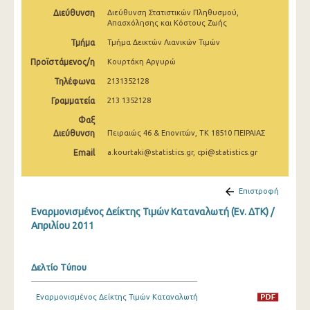
Μαρτίου 2025
Διεύθυνση
Διεύθυνση Στατιστικών Πληθυσμού,
Απασχόλησης και Κόστους Ζωής
Φεβρουαρίου 2025
Τμήμα
Τμήμα Δεικτών Λιανικών Τιμών
Ιανουαρίου 2025
Προϊστάμενος/η
Κουρτάκη Αργυρώ
Τηλέφωνα
2131352128
Δεκεμβρίου 2024
Γραμματεία
213 1352128
Νοεμβρίου 2024
Φαξ
Διεύθυνση
Πειραιώς 46 & Επονιτών, ΤΚ 18510 ΠΕΙΡΑΙΑΣ
Οκτωβρίου 2024
Email
a.kourtaki@statistics.gr, cpi@statistics.gr
Σεπτεμβρίου 2024
Αυγούστου 2024
Επιστροφή
Ιουλίου 2024
Εναρμονισμένος Δείκτης Τιμών Καταναλωτή (Εν. ΔΤΚ) /
Απριλίου 2011
Ιουνίου 2024
Μαΐου 2024
Δελτίο Τύπου
Απριλίου 2024
Εναρμονισμένος Δείκτης Τιμών Καταναλωτή
Μαρτίου 2024