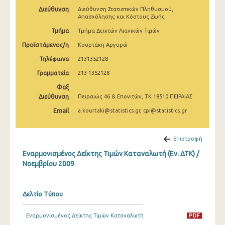
Απριλίου 2025
Διεύθυνση
Διεύθυνση Στατιστικών Πληθυσμού,
Απασχόλησης και Κόστους Ζωής
Μαρτίου 2025
Τμήμα
Τμήμα Δεικτών Λιανικών Τιμών
Φεβρουαρίου 2025
Προϊστάμενος/η
Κουρτάκη Αργυρώ
Τηλέφωνα
2131352128
Ιανουαρίου 2025
Γραμματεία
213 1352128
Δεκεμβρίου 2024
Φαξ
Διεύθυνση
Πειραιώς 46 & Επονιτών, ΤΚ 18510 ΠΕΙΡΑΙΑΣ
Νοεμβρίου 2024
Email
a.kourtaki@statistics.gr, cpi@statistics.gr
Οκτωβρίου 2024
Σεπτεμβρίου 2024
Επιστροφή
Αυγούστου 2024
Εναρμονισμένος Δείκτης Τιμών Καταναλωτή (Εν. ΔΤΚ) /
Νοεμβρίου 2009
Ιουλίου 2024
Ιουνίου 2024
Δελτίο Τύπου
Μαΐου 2024
Εναρμονισμένος Δείκτης Τιμών Καταναλωτή
Απριλίου 2024