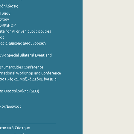
Εκδηλώσεις
 Τύπου
ηστών
WORKSHOP
a for AI driven public policies
ρος
αρία-Διμερής Διασυνοριακή
νία Special Bilateral Event and
cs4SmartCities Conference
ernational Workshop and Conference
ιστικές και Μαζικά Δεδομένα (Big
ση Θεσσαλονίκης (ΔΕΘ)
κός Έλεγχος
τιστικό Σύστημα