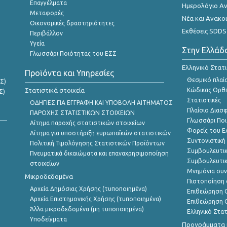
Επαγγέλματα
Ημερολόγιο Α
Μεταφορές
Νέα και Ανακο
Οικονομικές δραστηριότητες
Εκθέσεις SDDS
Περιβάλλον
Υγεία
Στην Ελλάδ
Γλωσσάρι Ποιότητας του ΕΣΣ
Ελληνικό Στατ
Προϊόντα και Υπηρεσίες
Θεσμικό πλαί
Σ)
Στατιστικά στοιχεία
Κώδικας Ορθή
Σ)
Στατιστικές
ΟΔΗΓΙΕΣ ΓΙΑ ΕΓΓΡΑΦΗ ΚΑΙ ΥΠΟΒΟΛΗ ΑΙΤΗΜΑΤΟΣ
Πλαίσιο Διασ
ΠΑΡΟΧΗΣ ΣΤΑΤΙΣΤΙΚΩΝ ΣΤΟΙΧΕΙΩΝ
Γλωσσάρι Ποι
Αίτημα παροχής στατιστικών στοιχείων
Φορείς του 
Αίτημα για υποστήριξη ευρωπαϊκών στατιστικών
Συντονιστική
Πολιτική Τιμολόγησης Στατιστικών Προϊόντων
Συμβουλευτικ
Πνευματικά δικαιώματα και επαναχρησιμοποίηση
Συμβουλευτικ
στοιχείων
Μνημόνια συν
Μικροδεδομένα
Πιστοποίηση 
Αρχεία Δημόσιας Χρήσης (τυποποιημένα)
Επιθεώρηση Ο
Αρχεία Επιστημονικής Χρήσης (τυποποιημένα)
Επιθεώρηση Ο
Άλλα μικροδεδομένα (μη τυποποιημένα)
Ελληνικό Στα
Υποδείγματα
Προγράμματα κ