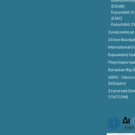
Διακυβέρνηση
(ESGAB)
Ευρωπαϊκή Στ
(ESAC)
Ευρωπαϊκό Στ
Συνεργασία με
Στόχοι Βιώσιμ
International D
Ευρωπαϊκή Ημέ
Παγκόσμια Ημέ
European Big 
SDDS - Οικονο
δεδομένα
Στατιστική Επ
STATCOM)