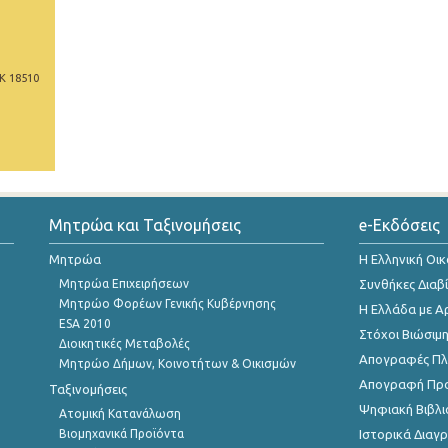
Κ 18510
Μητρώα και Ταξινομήσεις
e-Εκδόσεις
Μητρώα
Η Ελληνική Οι
Μητρώα Επιχειρήσεων
Συνθήκες Διαβ
Μητρώο Φορέων Γενικής Κυβέρνησης
Η Ελλάδα με Α
ESA 2010
Στόχοι Βιώσιμ
Διοικητικές Μεταβολές
Απογραφές Πλη
Μητρώο Δήμων, Κοινοτήτων & Οικισμών
Απογραφή Πρ
Ταξινομήσεις
Ψηφιακή Βιβλι
Ατομική Κατανάλωση
Βιομηχανικά Προϊόντα
Ιστορικά Δια