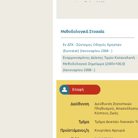
Δεκεμβρίου 2025
Νοεμβρίου 2025
Οκτωβρίου 2025
Μεθοδολογικά Στοιχεία
Σεπτεμβρίου 2025
Εν.ΔΤΚ - Σύντομος Οδηγός Χρηστών
Αυγούστου 2025
(Eurostat) (Ιανουαρίου 2004 - )
Εναρμονισμένος Δείκτης Τιμών Καταναλωτή -
Ιουλίου 2025
Μεθοδολογικό Σημείωμα (2005=100,0)
Ιουνίου 2025
(Ιανουαρίου 2008 - )
Μαΐου 2025
Επαφή
Απριλίου 2025
Μαρτίου 2025
Διεύθυνση
Διεύθυνση Στατιστικών
Πληθυσμού, Απασχόλησης
Κόστους Ζωής
Φεβρουαρίου 2025
Τμήμα
Τμήμα Δεικτών Λιανικών Τ
Ιανουαρίου 2025
Προϊστάμενος/η
Κουρτάκη Αργυρώ
Δεκεμβρίου 2024