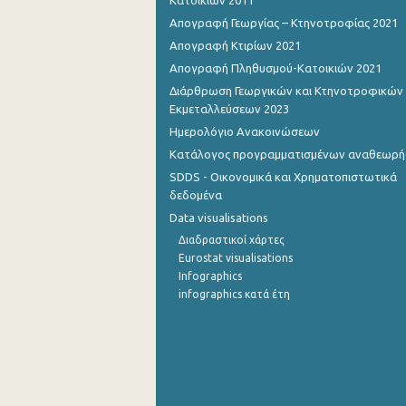
Κατοικιών 2011
Απογραφή Γεωργίας – Κτηνοτροφίας 2021
Οκτωβρίου 2022
Απογραφή Κτιρίων 2021
Σεπτεμβρίου 2022
Απογραφή Πληθυσμού-Κατοικιών 2021
Διάρθρωση Γεωργικών και Κτηνοτροφικών
Αυγούστου 2022
Εκμεταλλεύσεων 2023
Ιουλίου 2022
Ημερολόγιο Ανακοινώσεων
Κατάλογος προγραμματισμένων αναθεωρ
Ιουνίου 2022
SDDS - Οικονομικά και Χρηματοπιστωτικά
Μαΐου 2022
δεδομένα
Data visualisations
Απριλίου 2022
Διαδραστικοί χάρτες
Eurostat visualisations
Μαρτίου 2022
Infographics
Φεβρουαρίου 2022
infographics κατά έτη
Ιανουαρίου 2022
Δεκεμβρίου 2021
Νοεμβρίου 2021