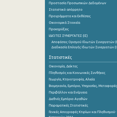
Προστασία Προσωπικών Δεδομένων
Νοεμβρίου 2023
Στατιστικό απόρρητο
Οκτωβρίου 2023
Προγράμματα και Εκθέσεις
Σεπτεμβρίου 2023
Οικονομικά Στοιχεία
Προκηρύξεις
Αυγούστου 2023
ΙΔΙΩΤΕΣ ΣΥΝΕΡΓΑΤΕΣ (ΙΣ)
Ιουλίου 2023
Αποφάσεις Ορισμού Ιδιωτών Συνεργατών (Ι
Διαδικασία Επιλογής Ιδιωτών Συνεργατών (Ι
Ιουνίου 2023
Στατιστικές
Μαΐου 2023
Οικονομία, Δείκτες
Απριλίου 2023
Πληθυσμός και Κοινωνικές Συνθήκες
Μαρτίου 2023
Γεωργία, Κτηνοτροφία, Αλιεία
Βιομηχανία, Εμπόριο, Υπηρεσίες, Μεταφορές
Φεβρουαρίου 2023
Περιβάλλον και Ενέργεια
Ιανουαρίου 2023
Διεθνές Εμπόριο Αγαθών
Πειραματικές Στατιστικές
Δεκεμβρίου 2022
Γενικές Απογραφές Κτιρίων και Πληθυσμού-
Νοεμβρίου 2022