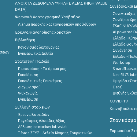
ANOIXTA ΔΕΔΟΜΕΝΑ ΥΨΗΛΗΣ ΑΞΙΑΣ (HIGH VALUE
Συνέδρια και 
DATA)
Συνεντεύξεις
Ψηφιακά Χαρτογραφικά Υπόβαθρα
Συνέδρια Χρ
Αίτημα παροχής χαρτογραφικών υποβάθρων
ESAC-NUCs 
Έρευνα ικανοποίησης χρηστών
AI powered Dat
Ελλάδα - Κύπ
Βιβλιοθήκη
Ελλάδα-Βουλγ
Κανονισμός λειτουργίας
Συνάντηση
ήσεων
Ενημερωτικά Δελτία
Ελλάδα - Πολω
Στατιστική Παιδεία
Workshop
Παρουσίαση - Το όραμά μας
SmartStatisti
Εκπαίδευση
Net-SILC3 Int
Εκπαιδευτικές Επισκέψεις
Ημερίδα «Στατ
Διαγωνισμοί
Data)
Ψυχαγωγία
Διεθνής Έκθε
Ενημέρωση
COVID-19
Συλλογή στοιχείων
Κοινοβουλευτι
Έρευνα Βοοειδών
Στον κόσμο
Παγκόσμιες Αλυσίδες Αξίας
Δήλωση στοιχείων Intrastat
Ευρωπαϊκό Στα
Ξένιος ΖΕΥΣ - Δελτίο Κίνησης Τουριστικών