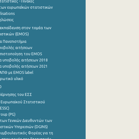
ατιστικές - Πίνακες
των ευρωπαΪκών στατιστικών
lisations
ηλώσεις
εκπαίδευση στον τομέα των
ιστικών (EMOS)
α Πανεπιστήμια
ποβολής αιτήσεων
η πιστοποίηση του EMOS
α υποβολής αιτήσεων 2018
α υποβολής αιτήσεων 2021
ΑΠΘ με EMOS label
ρωτικό υλικό
0
βέρνησης του ΕΣΣ
 Ευρωπαϊκού Στατιστικού
ESSC)
roup (PG)
των Γενικών Διευθυντών των
ιστικών Υπηρεσιών (DGINS)
υμβουλευτικός Φορέας για τη