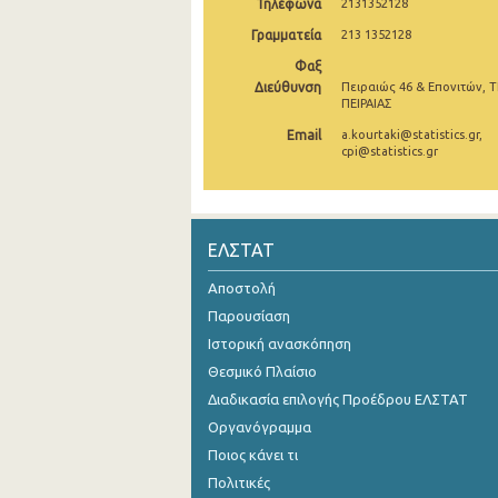
Τηλέφωνα
2131352128
Νοεμβρίου 2024
Γραμματεία
213 1352128
Φαξ
Οκτωβρίου 2024
Διεύθυνση
Πειραιώς 46 & Επονιτών, Τ
ΠΕΙΡΑΙΑΣ
Σεπτεμβρίου 2024
Email
a.kourtaki@statistics.gr,
Αυγούστου 2024
cpi@statistics.gr
Ιουλίου 2024
Ιουνίου 2024
ΕΛΣΤΑΤ
Μαΐου 2024
Αποστολή
Απριλίου 2024
Παρουσίαση
Ιστορική ανασκόπηση
Μαρτίου 2024
Θεσμικό Πλαίσιο
Φεβρουαρίου 2024
Διαδικασία επιλογής Προέδρου ΕΛΣΤΑΤ
Οργανόγραμμα
Ιανουαρίου 2024
Ποιος κάνει τι
Δεκεμβρίου 2023
Πολιτικές