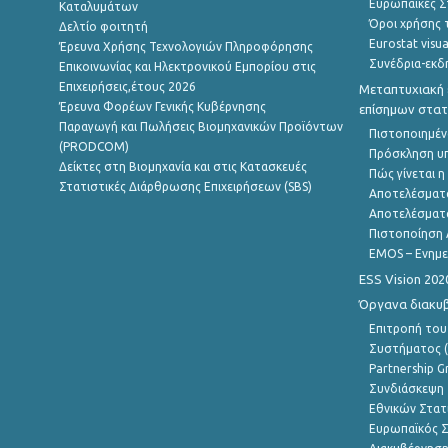
Ευρωπαϊκές Στ
Καταλυμάτων
Όροι χρήσης 
Δελτίο φοιτητή
Eurostat visua
Έρευνα Χρήσης Τεχνολογιών Πληροφόρησης
Συνέδρια-εκδ
Επικοινωνίας και Ηλεκτρονικού Εμπορίου στις
Επιχειρήσεις,έτους 2026
Μεταπτυχιακή 
Έρευνα Φορέων Γενικής Κυβέρνησης
επίσημων στατ
Παραγωγή και Πωλήσεις Βιομηχανικών Προϊόντων
Πιστοποιημέν
(PRODCOM)
Πρόσκληση υ
Δείκτες στη Βιομηχανία και στις Κατασκευές
Πώς γίνεται 
Στατιστικές Διάρθρωσης Επιχειρήσεων (SBS)
Αποτελέσματ
Αποτελέσματ
Πιστοποίηση 
EMOS – Ενημε
ESS Vision 202
Όργανα διακυ
Επιτροπή του
Συστήματος (
Partnership G
Συνδιάσκεψη 
Εθνικών Στατ
Ευρωπαϊκός Σ