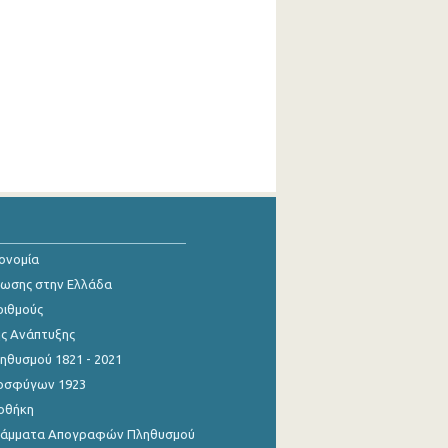
κονομία
ίωσης στην Ελλάδα
ριθμούς
ης Ανάπτυξης
θυσμού 1821 - 2021
οσφύγων 1923
οθήκη
γράμματα Απογραφών Πληθυσμού