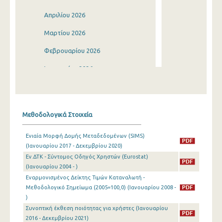
Απριλίου 2026
Μαρτίου 2026
Φεβρουαρίου 2026
Ιανουαρίου 2026
Δεκεμβρίου 2025
Νοεμβρίου 2025
Μεθοδολογικά Στοιχεία
Οκτωβρίου 2025
Ενιαία Μορφή Δομής Μεταδεδομένων (SIMS)
Σεπτεμβρίου 2025
(Ιανουαρίου 2017 - Δεκεμβρίου 2020)
Εν.ΔΤΚ - Σύντομος Οδηγός Χρηστών (Eurostat)
Αυγούστου 2025
(Ιανουαρίου 2004 - )
Ιουλίου 2025
Εναρμονισμένος Δείκτης Τιμών Καταναλωτή -
Μεθοδολογικό Σημείωμα (2005=100,0) (Ιανουαρίου 2008 -
Ιουνίου 2025
)
Συνοπτική έκθεση ποιότητας για χρήστες (Ιανουαρίου
Μαΐου 2025
2016 - Δεκεμβρίου 2021)