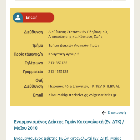
Απριλίου 2025
Μαρτίου 2025
Επαφή
Φεβρουαρίου 2025
Διεύθυνση
Διεύθυνση Στατιστικών Πληθυσμού,
Απασχόλησης και Κόστους Ζωής
Ιανουαρίου 2025
Τμήμα
Τμήμα Δεικτών Λιανικών Τιμών
Δεκεμβρίου 2024
Προϊστάμενος/η
Κουρτάκη Αργυρώ
Νοεμβρίου 2024
Τηλέφωνα
2131352128
Γραμματεία
Οκτωβρίου 2024
213 1352128
Φαξ
Σεπτεμβρίου 2024
Διεύθυνση
Πειραιώς 46 & Επονιτών, ΤΚ 18510 ΠΕΙΡΑΙΑΣ
Αυγούστου 2024
Email
a.kourtaki@statistics.gr, cpi@statistics.gr
Ιουλίου 2024
Επιστροφή
Ιουνίου 2024
Εναρμονισμένος Δείκτης Τιμών Καταναλωτή (Εν. ΔΤΚ) /
Μαΐου 2018
Μαΐου 2024
Εναρμονισμένος Δείκτης Τιμών Καταναλωτή (Εν. ΔΤΚ), Μάϊος
Απριλίου 2024